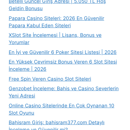
Betelli Güncel Giriş Adresi | 5.050 TL Hoş
Geldin Bonusu
Papara Casino Siteleri: 2026 En Güvenilir
Papara Kabul Eden Siteleri
XSlot Site İncelemesi | Lisans, Bonus ve
Yorumlar
En İyi ve Güvenilir 6 Poker Sitesi Listesi | 2026
En Yüksek Çevrimsiz Bonus Veren 6 Slot Sitesi
İnceleme | 2026
Free Spin Veren Casino Slot Siteleri
Genzobet İnceleme: Bahis ve Casino Severlerin
Yeni Adresi
Online Casino Sitelerinde En Çok Oynanan 10
Slot Oyunu
Bahisram Giriş: bahisram377.com Detaylı
İnceleme ve Güvenilir mi?