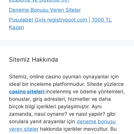
Deneme Bonusu Veren Siteler
Pusulabet Giriş registrypool.com | 1000 TL
Kazan
Sitemiz Hakkında
Sitemiz, online casino oyunları oynayanlar için
ideal bir inceleme platformudur. Sitede yüzlerce
casino siteleri
incelenmiş ve ödeme yöntemleri,
bonuslar, giriş adresleri, hizmetler ve daha
birçok bilgi içerikleri paylaşılmıştır. Aynı
zamanda, nasıl oynanır? ve nasıl yapılır? gibi
sorulara yanıt arayanlar için
deneme bonusu
veren siteler
hakkında içerikler mevcuttur. Bu