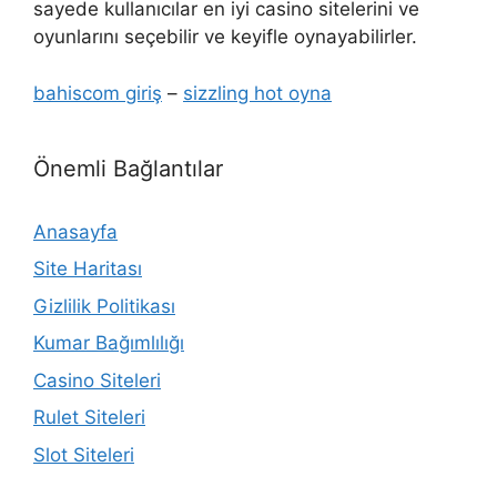
sayede kullanıcılar en iyi casino sitelerini ve
oyunlarını seçebilir ve keyifle oynayabilirler.
bahiscom giriş
–
sizzling hot oyna
Önemli Bağlantılar
Anasayfa
Site Haritası
Gizlilik Politikası
Kumar Bağımlılığı
Casino Siteleri
Rulet Siteleri
Slot Siteleri