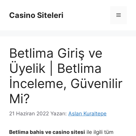
İçeriğe
atla
Casino Siteleri
Menü
Betlima Giriş ve
Üyelik | Betlima
İnceleme, Güvenilir
Mi?
21 Haziran 2022
Yazarı:
Aslan Kuraltepe
Betlima bahis ve casino sitesi
ile ilgili tüm