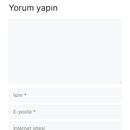
Yorum yapın
Yorum
İsim
E-
posta
İnternet