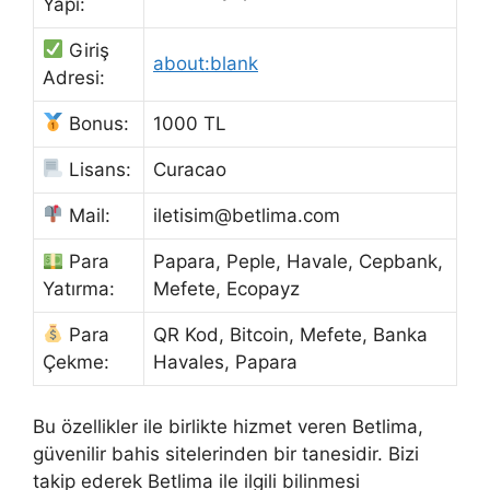
Yapı:
Giriş
about:blank
Adresi:
Bonus:
1000 TL
Lisans:
Curacao
Mail:
iletisim@betlima.com
Para
Papara, Peple, Havale, Cepbank,
Yatırma:
Mefete, Ecopayz
Para
QR Kod, Bitcoin, Mefete, Banka
Çekme:
Havales, Papara
Bu özellikler ile birlikte hizmet veren Betlima,
güvenilir bahis sitelerinden bir tanesidir. Bizi
takip ederek Betlima ile ilgili bilinmesi