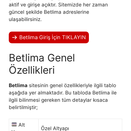
aktif ve girişe açıktır. Sitemizde her zaman
güncel şekilde Betlima adreslerine
ulaşabilirsiniz.
Betlima Giriş İçin TIKLAYIN
Betlima Genel
Özellikleri
Betlima
sitesinin genel özellikleriyle ilgili tablo
aşağıda yer almaktadır. Bu tabloda Betlima ile
ilgili bilinmesi gereken tüm detaylar kısaca
belirtilmiştir;
Alt
Özel Altyapı