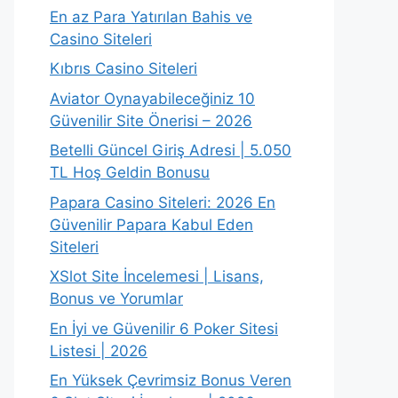
En az Para Yatırılan Bahis ve
Casino Siteleri
Kıbrıs Casino Siteleri
Aviator Oynayabileceğiniz 10
Güvenilir Site Önerisi – 2026
Betelli Güncel Giriş Adresi | 5.050
TL Hoş Geldin Bonusu
Papara Casino Siteleri: 2026 En
Güvenilir Papara Kabul Eden
Siteleri
XSlot Site İncelemesi | Lisans,
Bonus ve Yorumlar
En İyi ve Güvenilir 6 Poker Sitesi
Listesi | 2026
En Yüksek Çevrimsiz Bonus Veren