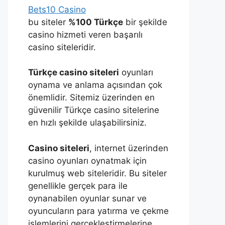
Bets10 Casino
bu siteler
%100 Türkçe
bir şekilde
casino hizmeti veren başarılı
casino siteleridir.
Türkçe casino siteleri
oyunları
oynama ve anlama açısından çok
önemlidir. Sitemiz üzerinden en
güvenilir Türkçe casino sitelerine
en hızlı şekilde ulaşabilirsiniz.
Casino siteleri
, internet üzerinden
casino oyunları oynatmak için
kurulmuş web siteleridir. Bu siteler
genellikle gerçek para ile
oynanabilen oyunlar sunar ve
oyuncuların para yatırma ve çekme
işlemlerini gerçekleştirmelerine