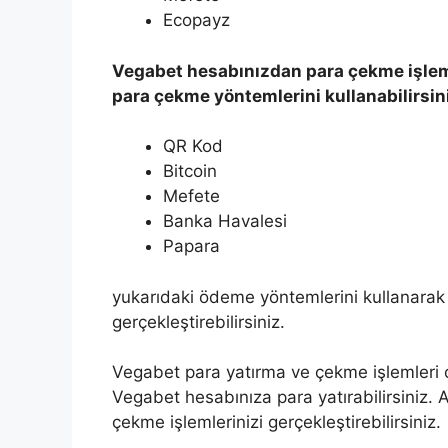
Ecopayz
Vegabet hesabınızdan para çekme işleml
para çekme yöntemlerini kullanabilirsin
QR Kod
Bitcoin
Mefete
Banka Havalesi
Papara
yukarıdaki ödeme yöntemlerini kullanarak
gerçekleştirebilirsiniz.
Vegabet para yatırma ve çekme işlemleri 
Vegabet hesabınıza para yatırabilirsiniz
çekme işlemlerinizi gerçekleştirebilirsiniz.