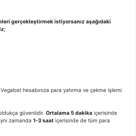
eri gerçekleştirmek istiyorsanız aşağıdaki
iz;
 Vegabet hesabınıza para yatırma ve çekme işlemi
oldukça güvenlidir.
Ortalama 5 dakika
içerisinde
. Aynı zamanda
1-3 saat
içerisinde de tüm para