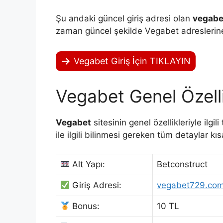
Şu andaki güncel giriş adresi olan
vegabe
zaman güncel şekilde Vegabet adreslerine 
Vegabet Giriş İçin TIKLAYIN
Vegabet Genel Özelli
Vegabet
sitesinin genel özellikleriyle ilg
ile ilgili bilinmesi gereken tüm detaylar kısa
Alt Yapı:
Betconstruct
Giriş Adresi:
vegabet729.co
Bonus:
10 TL