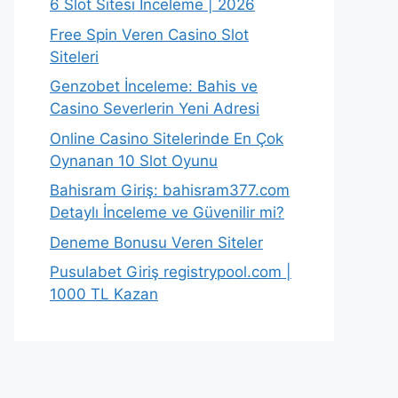
6 Slot Sitesi İnceleme | 2026
Free Spin Veren Casino Slot
Siteleri
Genzobet İnceleme: Bahis ve
Casino Severlerin Yeni Adresi
Online Casino Sitelerinde En Çok
Oynanan 10 Slot Oyunu
Bahisram Giriş: bahisram377.com
Detaylı İnceleme ve Güvenilir mi?
Deneme Bonusu Veren Siteler
Pusulabet Giriş registrypool.com |
1000 TL Kazan