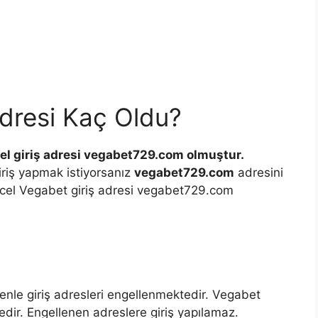
Adresi Kaç Oldu?
el giriş adresi vegabet729.com olmuştur.
giriş yapmak istiyorsanız
vegabet729.com
adresini
üncel Vegabet giriş adresi vegabet729.com
enle giriş adresleri engellenmektedir. Vegabet
edir. Engellenen adreslere giriş yapılamaz.