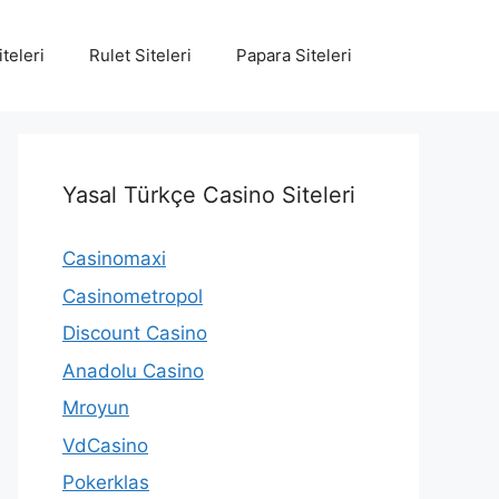
iteleri
Rulet Siteleri
Papara Siteleri
Yasal Türkçe Casino Siteleri
Casinomaxi
Casinometropol
Discount Casino
Anadolu Casino
Mroyun
VdCasino
Pokerklas