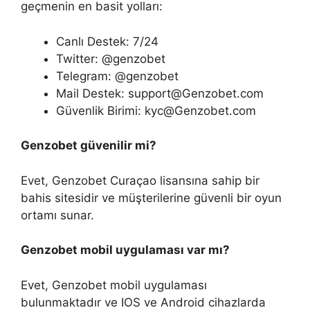
geçmenin en basit yolları:
Canlı Destek: 7/24
Twitter: @genzobet
Telegram: @genzobet
Mail Destek:
support@Genzobet.com
Güvenlik Birimi:
kyc@Genzobet.com
Genzobet güvenilir mi?
Evet, Genzobet Curaçao lisansına sahip bir
bahis sitesidir ve müşterilerine güvenli bir oyun
ortamı sunar.
Genzobet mobil uygulaması var mı?
Evet, Genzobet mobil uygulaması
bulunmaktadır ve IOS ve Android cihazlarda