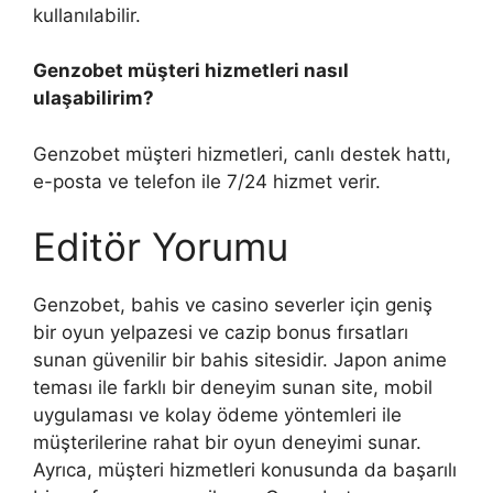
kullanılabilir.
Genzobet müşteri hizmetleri nasıl
ulaşabilirim?
Genzobet müşteri hizmetleri, canlı destek hattı,
e-posta ve telefon ile 7/24 hizmet verir.
Editör Yorumu
Genzobet, bahis ve casino severler için geniş
bir oyun yelpazesi ve cazip bonus fırsatları
sunan güvenilir bir bahis sitesidir. Japon anime
teması ile farklı bir deneyim sunan site, mobil
uygulaması ve kolay ödeme yöntemleri ile
müşterilerine rahat bir oyun deneyimi sunar.
Ayrıca, müşteri hizmetleri konusunda da başarılı