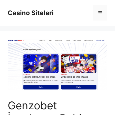
İçeriğe
atla
Casino Siteleri
Menü
Genzobet