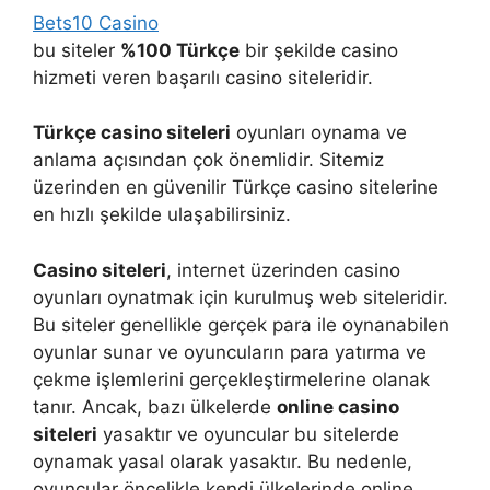
Bets10 Casino
bu siteler
%100 Türkçe
bir şekilde casino
hizmeti veren başarılı casino siteleridir.
Türkçe casino siteleri
oyunları oynama ve
anlama açısından çok önemlidir. Sitemiz
üzerinden en güvenilir Türkçe casino sitelerine
en hızlı şekilde ulaşabilirsiniz.
Casino siteleri
, internet üzerinden casino
oyunları oynatmak için kurulmuş web siteleridir.
Bu siteler genellikle gerçek para ile oynanabilen
oyunlar sunar ve oyuncuların para yatırma ve
çekme işlemlerini gerçekleştirmelerine olanak
tanır. Ancak, bazı ülkelerde
online casino
siteleri
yasaktır ve oyuncular bu sitelerde
oynamak yasal olarak yasaktır. Bu nedenle,
oyuncular öncelikle kendi ülkelerinde online