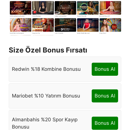
Size Özel Bonus Fırsatı
Redwin %18 Kombine Bonusu
Bonus Al
Mariobet %10 Yatırım Bonusu
Bonus Al
Almanbahis %20 Spor Kayıp
Bonus Al
Bonusu