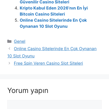
Güvenilir Casino Siteleri
Kripto Kabul Eden 2026’nın En İyi
Bitcoin Casino Siteleri
Online Casino Sitelerinde En Çok
Oynanan 10 Slot Oyunu
Kategoriler
Genel
Online Casino Sitelerinde En Çok Oynanan
10 Slot Oyunu
Free Spin Veren Casino Slot Siteleri
Yorum yapın
Yorum