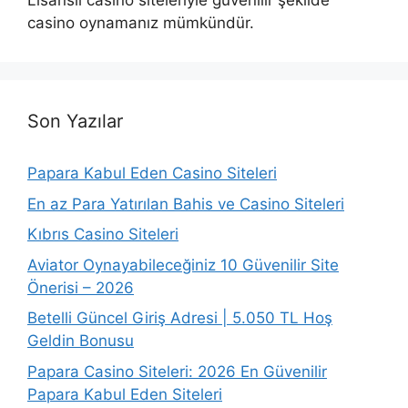
Lisanslı casino siteleriyle güvenilir şekilde
casino oynamanız mümkündür.
Son Yazılar
Papara Kabul Eden Casino Siteleri
En az Para Yatırılan Bahis ve Casino Siteleri
Kıbrıs Casino Siteleri
Aviator Oynayabileceğiniz 10 Güvenilir Site
Önerisi – 2026
Betelli Güncel Giriş Adresi | 5.050 TL Hoş
Geldin Bonusu
Papara Casino Siteleri: 2026 En Güvenilir
Papara Kabul Eden Siteleri