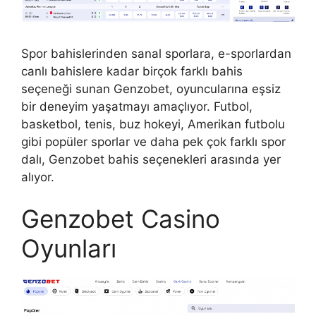
Spor bahislerinden sanal sporlara, e-sporlardan
canlı bahislere kadar birçok farklı bahis
seçeneği sunan Genzobet, oyuncularına eşsiz
bir deneyim yaşatmayı amaçlıyor. Futbol,
basketbol, tenis, buz hokeyi, Amerikan futbolu
gibi popüler sporlar ve daha pek çok farklı spor
dalı, Genzobet bahis seçenekleri arasında yer
alıyor.
Genzobet Casino
Oyunları