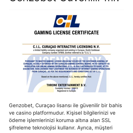
Genzobet, Curaçao lisansı ile güvenilir bir bahis
ve casino platformudur. Kişisel bilgilerinizi ve
ödeme işlemlerinizi koruma altına alan SSL
şifreleme teknolojisi kullanır. Ayrıca, müşteri