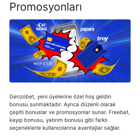
Promosyonları
Genzobet, yeni üyelerine özel hoş geldin
bonusu sunmaktadır. Ayrıca düzenli olarak
çeşitli bonuslar ve promosyonlar sunar. Freebet,
kayıp bonusu, yatırım bonusu gibi farklı
seçeneklerle kullanıcılarına avantajlar sağlar.