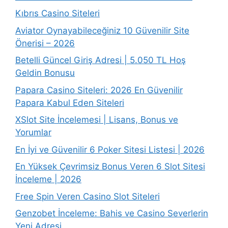
Kıbrıs Casino Siteleri
Aviator Oynayabileceğiniz 10 Güvenilir Site
Önerisi – 2026
Betelli Güncel Giriş Adresi | 5.050 TL Hoş
Geldin Bonusu
Papara Casino Siteleri: 2026 En Güvenilir
Papara Kabul Eden Siteleri
XSlot Site İncelemesi | Lisans, Bonus ve
Yorumlar
En İyi ve Güvenilir 6 Poker Sitesi Listesi | 2026
En Yüksek Çevrimsiz Bonus Veren 6 Slot Sitesi
İnceleme | 2026
Free Spin Veren Casino Slot Siteleri
Genzobet İnceleme: Bahis ve Casino Severlerin
Yeni Adresi