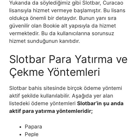
Yukarıda da söylediğimiz gibi Slotbar, Curacao
lisansıyla hizmet vermeye başlamıştır. Bu lisans
oldukça önemli bir detaydır. Bunun yanı sıra
güvenilir olan Bookie alt yapısıyla da hizmet
vermektedir. Bu da kullanıcılarına sorunsuz
hizmet sunduğunun kanıtıdır.
Slotbar Para Yatırma ve
Çekme Yöntemleri
Slotbar bahis sitesinde birçok ödeme yöntemi
aktif şekilde kullanılabilir. Aşağıda yer alan
listedeki ödeme yöntemleri
Slotbar’in şu anda
aktif para yatırma yöntemleridir;
Papara
Peple