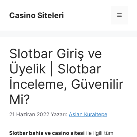
İçeriğe
atla
Casino Siteleri
Menü
Slotbar Giriş ve
Üyelik | Slotbar
İnceleme, Güvenilir
Mi?
21 Haziran 2022
Yazarı:
Aslan Kuraltepe
Slotbar bahis ve casino sitesi
ile ilgili tüm