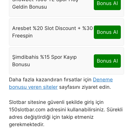
Bonus Al
Geldin Bonusu
Aresbet %20 Slot Discount + %30
Bonus Al
Freespin
Şimdibahis %15 Spor Kayıp
Bonus Al
Bonusu
Daha fazla kazandıran fırsatlar için
Deneme
bonusu veren siteler
sayfasını ziyaret edin.
Slotbar sitesine güvenli şekilde giriş için
150slotbar.com adresini kullanabilirsiniz. Sürekli
adres değiştirdiği için takip etmeniz
gerekmektedir.