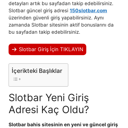
detayları artık bu sayfadan takip edebilirsiniz.
Slotbar güncel giriş adresi
150slotbar.com
üzerinden güvenli giriş yapabilirsiniz. Aynı
zamanda Slotbar sitesinin aktif bonuslarını da
bu sayfadan takip edebilirsiniz.
Slotbar Giriş İçin TIKLAYIN
İçerikteki Başlıklar
Slotbar Yeni Giriş
Adresi Kaç Oldu?
Slotbar bahis sitesinin en yeni ve güncel giriş