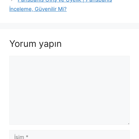
İnceleme, Güvenilir Mi?
Yorum yapın
Yorum
İsim