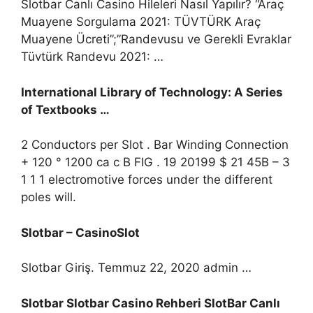
Slotbar Canlı Casino Hileleri Nasıl Yapılır? “Araç
Muayene Sorgulama 2021: TÜVTÜRK Araç
Muayene Ücreti”;”Randevusu ve Gerekli Evraklar
Tüvtürk Randevu 2021: …
International Library of Technology: A Series
of Textbooks …
2 Conductors per Slot . Bar Winding Connection
+ 120 ° 1200 ca c B FIG . 19 20199 $ 21 45B – 3
1 1 1 electromotive forces under the different
poles will.
Slotbar – CasinoSlot
Slotbar Giriş. Temmuz 22, 2020 admin …
Slotbar Slotbar Casino Rehberi SlotBar Canlı