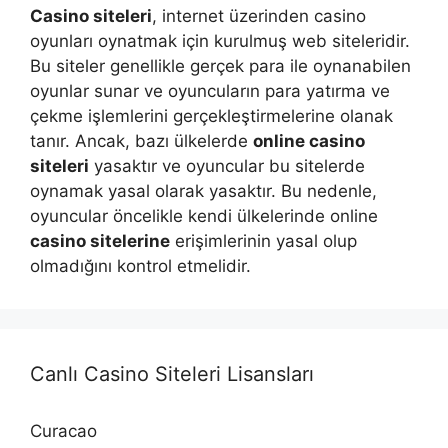
Casino siteleri
, internet üzerinden casino
oyunları oynatmak için kurulmuş web siteleridir.
Bu siteler genellikle gerçek para ile oynanabilen
oyunlar sunar ve oyuncuların para yatırma ve
çekme işlemlerini gerçekleştirmelerine olanak
tanır. Ancak, bazı ülkelerde
online casino
siteleri
yasaktır ve oyuncular bu sitelerde
oynamak yasal olarak yasaktır. Bu nedenle,
oyuncular öncelikle kendi ülkelerinde online
casino sitelerine
erişimlerinin yasal olup
olmadığını kontrol etmelidir.
Canlı Casino Siteleri Lisansları
Curacao