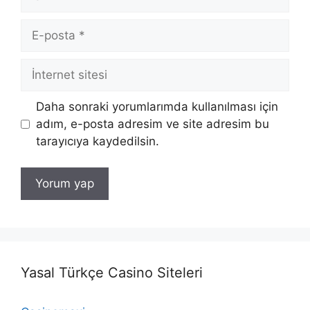
E-
posta
İnternet
sitesi
Daha sonraki yorumlarımda kullanılması için
adım, e-posta adresim ve site adresim bu
tarayıcıya kaydedilsin.
Yasal Türkçe Casino Siteleri