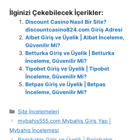
İlginizi Çekebilecek İçerikler:
Discount Casino Nasıl Bir Site?
discountcasino824.com Giriş Adresi
Albet Giriş ve Üyelik | Albet İnceleme,
Güvenilir Mi?
Betturka Giriş ve Üyelik | Betturka
İnceleme, Güvenilir Mi?
Tipobet Giriş ve Üyelik | Tipobet
İnceleme, Güvenilir Mi?
Betpas Giriş ve Üyelik | Betpas
İnceleme, Güvenilir Mi?
Kategoriler
Site İncelemeleri
mybahis555.com Mybahis Giriş Yap |
Mybahis İncelemesi
Parisbahis Giriş ve Üyelik | Parisbahis