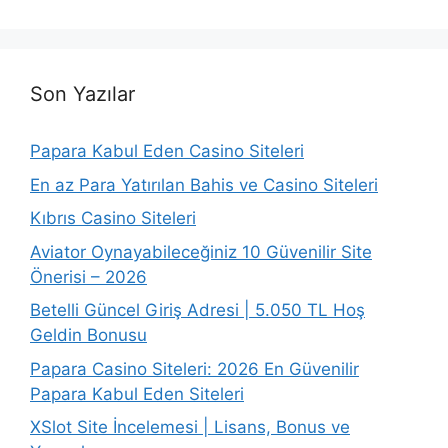
Son Yazılar
Papara Kabul Eden Casino Siteleri
En az Para Yatırılan Bahis ve Casino Siteleri
Kıbrıs Casino Siteleri
Aviator Oynayabileceğiniz 10 Güvenilir Site
Önerisi – 2026
Betelli Güncel Giriş Adresi | 5.050 TL Hoş
Geldin Bonusu
Papara Casino Siteleri: 2026 En Güvenilir
Papara Kabul Eden Siteleri
XSlot Site İncelemesi | Lisans, Bonus ve