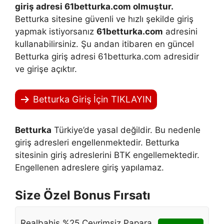
giriş adresi 61betturka.com olmuştur.
Betturka sitesine güvenli ve hızlı şekilde giriş
yapmak istiyorsanız
61betturka.com
adresini
kullanabilirsiniz. Şu andan itibaren en güncel
Betturka giriş adresi 61betturka.com adresidir
ve girişe açıktır.
Betturka Giriş İçin TIKLAYIN
Betturka
Türkiye’de yasal değildir. Bu nedenle
giriş adresleri engellenmektedir. Betturka
sitesinin giriş adreslerini BTK engellemektedir.
Engellenen adreslere giriş yapılamaz.
Size Özel Bonus Fırsatı
Realbahis %25 Çevrimsiz Papara