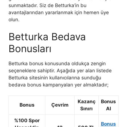
sunmaktadır. Siz de Betturka’in bu
avantajlarından yararlanmak için hemen üye
olun.
Betturka Bedava
Bonusları
Betturka bonus konusunda oldukça zengin
seçeneklere sahiptir. Aşağıda yer alan listede
Betturka sitesinin kullanıcılarına sunduğu
bedava bonus kampanyaları yer almaktadır;
Kazanç
Bonus
Bonus
Çevrim
Sınırı
Al
%100 Spor
Bonus