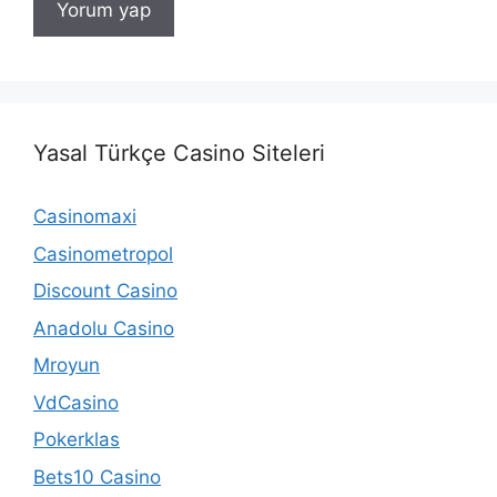
Yasal Türkçe Casino Siteleri
Casinomaxi
Casinometropol
Discount Casino
Anadolu Casino
Mroyun
VdCasino
Pokerklas
Bets10 Casino