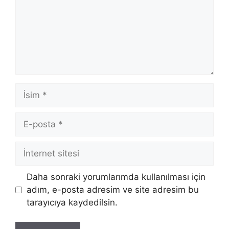
İsim
E-
posta
İnternet
sitesi
Daha sonraki yorumlarımda kullanılması için
adım, e-posta adresim ve site adresim bu
tarayıcıya kaydedilsin.