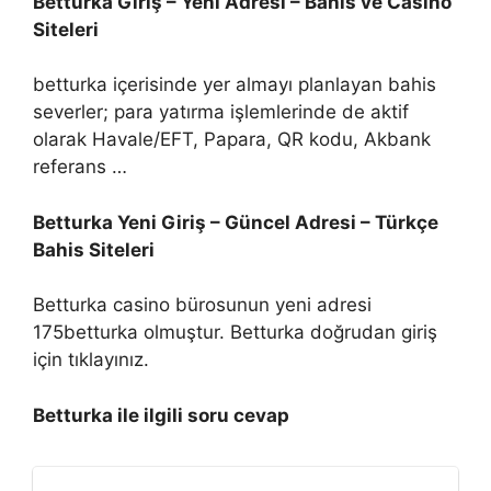
Betturka Giriş – Yeni Adresi – Bahis ve Casino
Siteleri
betturka içerisinde yer almayı planlayan bahis
severler; para yatırma işlemlerinde de aktif
olarak Havale/EFT, Papara, QR kodu, Akbank
referans …
Betturka Yeni Giriş – Güncel Adresi – Türkçe
Bahis Siteleri
Betturka casino bürosunun yeni adresi
175betturka olmuştur. Betturka doğrudan giriş
için tıklayınız.
Betturka ile ilgili soru cevap