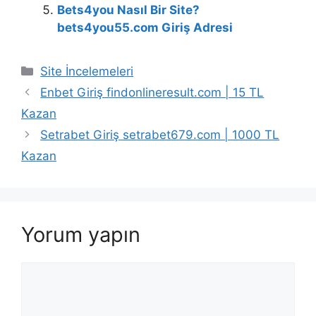
Bets4you Nasıl Bir Site?
bets4you55.com Giriş Adresi
Kategoriler
Site İncelemeleri
Enbet Giriş findonlineresult.com | 15 TL
Kazan
Setrabet Giriş setrabet679.com | 1000 TL
Kazan
Yorum yapın
Yorum