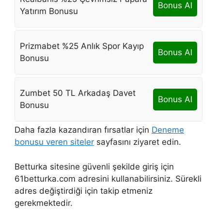
Bonus Al
Yatırım Bonusu
Prizmabet %25 Anlık Spor Kayıp
Bonus Al
Bonusu
Zumbet 50 TL Arkadaş Davet
Bonus Al
Bonusu
Daha fazla kazandıran fırsatlar için
Deneme
bonusu veren siteler
sayfasını ziyaret edin.
Betturka sitesine güvenli şekilde giriş için
61betturka.com adresini kullanabilirsiniz. Sürekli
adres değiştirdiği için takip etmeniz
gerekmektedir.