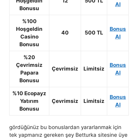
Hoşgeldin
12
500 TL
Al
Bonusu
%100
Hoşgeldin
Bonus
40
500 TL
Casino
Al
Bonusu
%20
Çevrimsiz
Bonus
Çevrimsiz
Limitsiz
Papara
Al
Bonusu
%10 Ecopayz
Bonus
Yatırım
Çevrimsiz
Limitsiz
Al
Bonusu
gördüğünüz bu bonuslardan yararlanmak için
tek yapmanız gereken şey Betturka sitesine üye