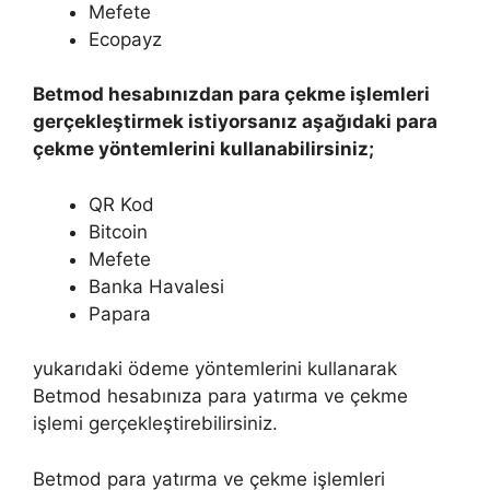
Mefete
Ecopayz
Betmod hesabınızdan para çekme işlemleri
gerçekleştirmek istiyorsanız aşağıdaki para
çekme yöntemlerini kullanabilirsiniz;
QR Kod
Bitcoin
Mefete
Banka Havalesi
Papara
yukarıdaki ödeme yöntemlerini kullanarak
Betmod hesabınıza para yatırma ve çekme
işlemi gerçekleştirebilirsiniz.
Betmod para yatırma ve çekme işlemleri