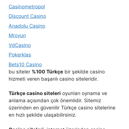
Casinometropol
Discount Casino
Anadolu Casino
Mroyun
VdCasino
Pokerklas
Bets10 Casino
bu siteler
%100 Türkçe
bir şekilde casino
hizmeti veren başarılı casino siteleridir.
Türkçe casino siteleri
oyunları oynama ve
anlama açısından çok önemlidir. Sitemiz
üzerinden en güvenilir Türkçe casino sitelerine
en hızlı şekilde ulaşabilirsiniz.