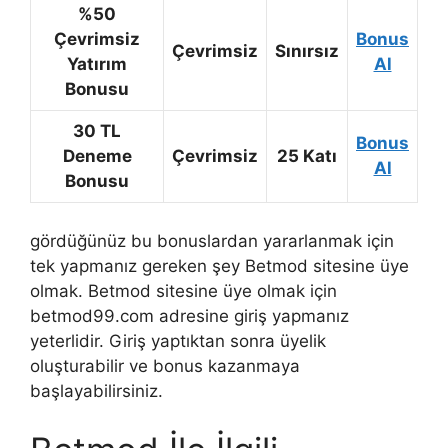
%50
Çevrimsiz
Bonus
Çevrimsiz
Sınırsız
Yatırım
Al
Bonusu
30 TL
Bonus
Deneme
Çevrimsiz
25 Katı
Al
Bonusu
gördüğünüz bu bonuslardan yararlanmak için
tek yapmanız gereken şey Betmod sitesine üye
olmak. Betmod sitesine üye olmak için
betmod99.com adresine giriş yapmanız
yeterlidir. Giriş yaptıktan sonra üyelik
oluşturabilir ve bonus kazanmaya
başlayabilirsiniz.