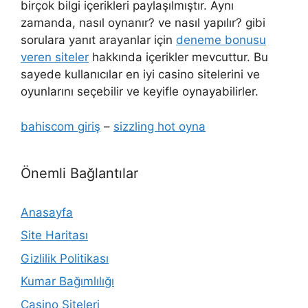
birçok bilgi içerikleri paylaşılmıştır. Aynı
zamanda, nasıl oynanır? ve nasıl yapılır? gibi
sorulara yanıt arayanlar için
deneme bonusu
veren siteler
hakkında içerikler mevcuttur. Bu
sayede kullanıcılar en iyi casino sitelerini ve
oyunlarını seçebilir ve keyifle oynayabilirler.
bahiscom giriş
–
sizzling hot oyna
Önemli Bağlantılar
Anasayfa
Site Haritası
Gizlilik Politikası
Kumar Bağımlılığı
Casino Siteleri