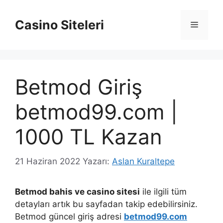
İçeriğe
atla
Casino Siteleri
Menü
Betmod Giriş
betmod99.com |
1000 TL Kazan
21 Haziran 2022
Yazarı:
Aslan Kuraltepe
Betmod bahis ve casino sitesi
ile ilgili tüm
detayları artık bu sayfadan takip edebilirsiniz.
Betmod güncel giriş adresi
betmod99.com