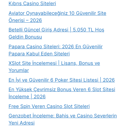
Kıbrıs Casino Siteleri
Aviator Oynayabileceğiniz 10 Güvenilir Site
Önerisi – 2026
Betelli Güncel Giriş Adresi | 5.050 TL Hoş
Geldin Bonusu
Papara Casino Siteleri: 2026 En Güvenilir
Papara Kabul Eden Siteleri
XSlot Site İncelemesi | Lisans, Bonus ve
Yorumlar
En İyi ve Güvenilir 6 Poker Sitesi Listesi | 2026
En Yüksek Çevrimsiz Bonus Veren 6 Slot Sitesi
İnceleme | 2026
Free Spin Veren Casino Slot Siteleri
Genzobet İnceleme: Bahis ve Casino Severlerin
Yeni Adresi