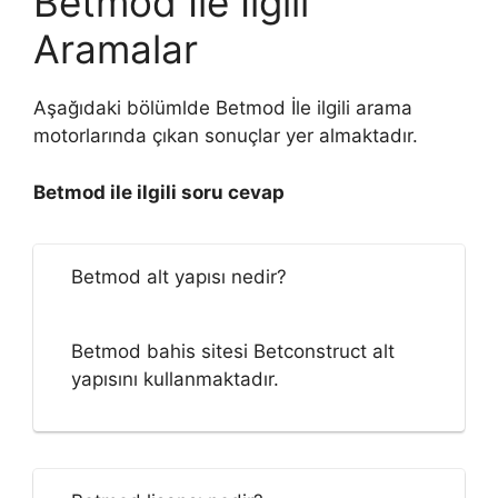
Betmod İle İlgili
Aramalar
Aşağıdaki bölümlde Betmod İle ilgili arama
motorlarında çıkan sonuçlar yer almaktadır.
Betmod ile ilgili soru cevap
Betmod alt yapısı nedir?
Betmod bahis sitesi Betconstruct alt
yapısını kullanmaktadır.