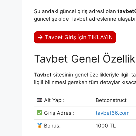
Şu andaki güncel giriş adresi olan
tavbet
güncel şekilde Tavbet adreslerine ulaşabili
Tavbet Giriş İçin TIKLAYIN
Tavbet Genel Özellikl
Tavbet
sitesinin genel özellikleriyle ilgil
ilgili bilinmesi gereken tüm detaylar kısaca 
Alt Yapı:
Betconstruct
Giriş Adresi:
tavbet66.com
Bonus:
1000 TL