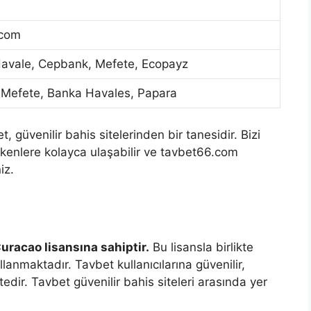
.com
Havale, Cepbank, Mefete, Ecopayz
, Mefete, Banka Havales, Papara
t, güvenilir bahis sitelerinden bir tanesidir. Bizi
rekenlere kolayca ulaşabilir ve tavbet66.com
iz.
Curacao lisansına sahiptir.
Bu lisansla birlikte
llanmaktadır. Tavbet kullanıcılarına güvenilir,
dir. Tavbet güvenilir bahis siteleri arasında yer