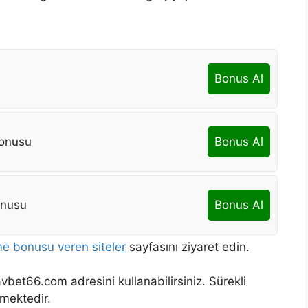
Bonus Al
Bonusu
Bonus Al
onusu
Bonus Al
 bonusu veren siteler
sayfasını ziyaret edin.
avbet66.com adresini kullanabilirsiniz. Sürekli
kmektedir.