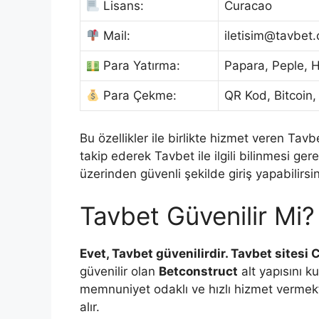
Lisans:
Curacao
Mail:
iletisim@tavbet
Para Yatırma:
Papara, Peple, 
Para Çekme:
QR Kod, Bitcoin
Bu özellikler ile birlikte hizmet veren Tavbe
takip ederek Tavbet ile ilgili bilinmesi ge
üzerinden güvenli şekilde giriş yapabilirsin
Tavbet Güvenilir Mi?
Evet, Tavbet güvenilirdir. Tavbet sitesi 
güvenilir olan
Betconstruct
alt yapısını ku
memnuniyet odaklı ve hızlı hizmet vermekte
alır.