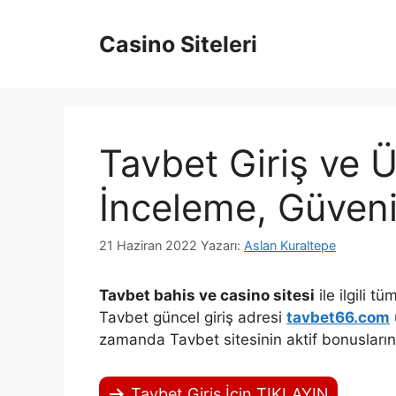
İçeriğe
atla
Casino Siteleri
Tavbet Giriş ve Ü
İnceleme, Güvenil
21 Haziran 2022
Yazarı:
Aslan Kuraltepe
Tavbet bahis ve casino sitesi
ile ilgili t
Tavbet güncel giriş adresi
tavbet66.com
zamanda Tavbet sitesinin aktif bonuslarını
Tavbet Giriş İçin TIKLAYIN