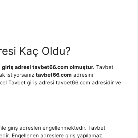
resi Kaç Oldu?
l giriş adresi tavbet66.com olmuştur.
Tavbet
mak istiyorsanız
tavbet66.com
adresini
ncel Tavbet giriş adresi tavbet66.com adresidir ve
nle giriş adresleri engellenmektedir. Tavbet
edir. Engellenen adreslere giriş yapılamaz.