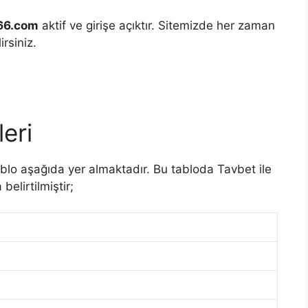
66.com
aktif ve girişe açıktır. Sitemizde her zaman
rsiniz.
eri
i tablo aşağıda yer almaktadır. Bu tabloda Tavbet ile
belirtilmiştir;