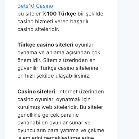
Bets10 Casino
bu siteler
%100 Türkçe
bir şekilde
casino hizmeti veren başarılı
casino siteleridir.
Türkçe casino siteleri
oyunları
oynama ve anlama açısından çok
önemlidir. Sitemiz üzerinden en
güvenilir Türkçe casino sitelerine
en hızlı şekilde ulaşabilirsiniz.
Casino siteleri
, internet üzerinden
casino oyunları oynatmak için
kurulmuş web siteleridir. Bu siteler
genellikle gerçek para ile
oynanabilen oyunlar sunar ve
oyuncuların para yatırma ve çekme
işlemlerini gerçekleştirmelerine