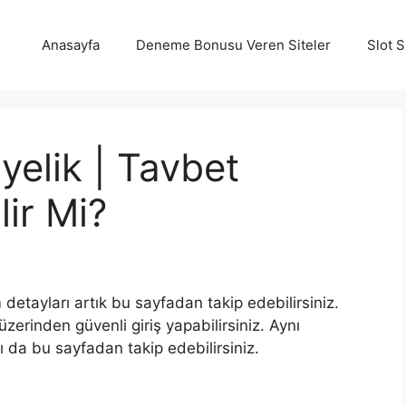
Anasayfa
Deneme Bonusu Veren Siteler
Slot S
yelik | Tavbet
ir Mi?
üm detayları artık bu sayfadan takip edebilirsiniz.
üzerinden güvenli giriş yapabilirsiniz. Aynı
 da bu sayfadan takip edebilirsiniz.