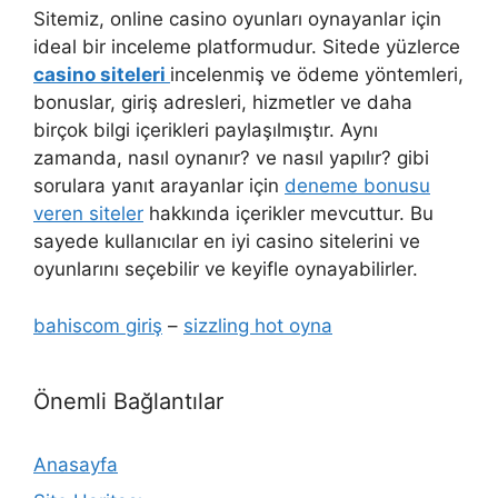
Sitemiz, online casino oyunları oynayanlar için
ideal bir inceleme platformudur. Sitede yüzlerce
casino siteleri
incelenmiş ve ödeme yöntemleri,
bonuslar, giriş adresleri, hizmetler ve daha
birçok bilgi içerikleri paylaşılmıştır. Aynı
zamanda, nasıl oynanır? ve nasıl yapılır? gibi
sorulara yanıt arayanlar için
deneme bonusu
veren siteler
hakkında içerikler mevcuttur. Bu
sayede kullanıcılar en iyi casino sitelerini ve
oyunlarını seçebilir ve keyifle oynayabilirler.
bahiscom giriş
–
sizzling hot oyna
Önemli Bağlantılar
Anasayfa