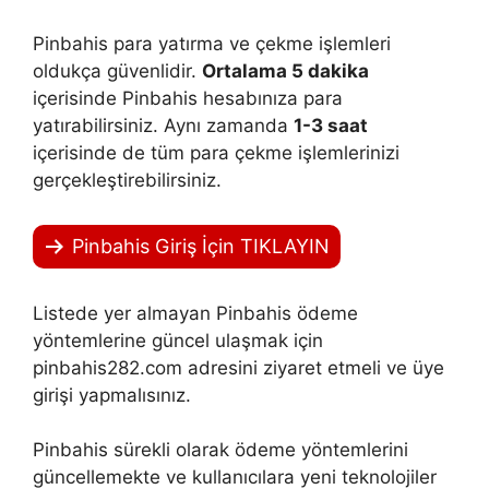
Pinbahis para yatırma ve çekme işlemleri
oldukça güvenlidir.
Ortalama 5 dakika
içerisinde Pinbahis hesabınıza para
yatırabilirsiniz. Aynı zamanda
1-3 saat
içerisinde de tüm para çekme işlemlerinizi
gerçekleştirebilirsiniz.
Pinbahis Giriş İçin TIKLAYIN
Listede yer almayan Pinbahis ödeme
yöntemlerine güncel ulaşmak için
pinbahis282.com adresini ziyaret etmeli ve üye
girişi yapmalısınız.
Pinbahis sürekli olarak ödeme yöntemlerini
güncellemekte ve kullanıcılara yeni teknolojiler