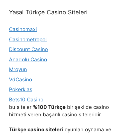
Yasal Türkçe Casino Siteleri
Casinomaxi
Casinometropol
Discount Casino
Anadolu Casino
Mroyun
VdCasino
Pokerklas
Bets10 Casino
bu siteler
%100 Türkçe
bir şekilde casino
hizmeti veren başarılı casino siteleridir.
Türkçe casino siteleri
oyunları oynama ve