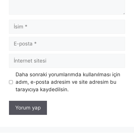
İsim
E-
posta
İnternet
sitesi
Daha sonraki yorumlarımda kullanılması için
adım, e-posta adresim ve site adresim bu
tarayıcıya kaydedilsin.