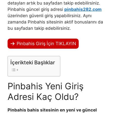
detayları artık bu sayfadan takip edebilirsiniz.
Pinbahis güncel giriş adresi
pinbahis282.com
üzerinden güvenli giriş yapabilirsiniz. Aynı
zamanda Pinbahis sitesinin aktif bonuslarını da
bu sayfadan takip edebilirsiniz.
Pinbahis Giriş İçin TIKLAYIN
İçerikteki Başlıklar
Pinbahis Yeni Giriş
Adresi Kaç Oldu?
Pinbahis bahis sitesinin en yeni ve güncel