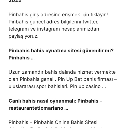
2022
Pinbahis giriş adresine erişmek için tıklayın!
Pinbahis güncel adres bilgilerini twitter,
telegram ve instagram hesaplarımızdan
paylaşıyoruz.
Pinbahis bahis oynatma sitesi güvenilir mi?
Pinbahis …
Uzun zamandır bahis dalında hizmet vermekte
olan Pinbahis genel . Pin Up Bet bahis firması –
uluslararası spor bahisleri. Pin up casino …
Canlı bahis nasıl oynanmalı: Pinbahis –
restaurantetiomariano …
Pinbahis – Pinbahis Online Bahis Sitesi