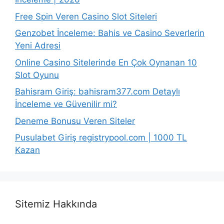
Free Spin Veren Casino Slot Siteleri
Genzobet İnceleme: Bahis ve Casino Severlerin
Yeni Adresi
Online Casino Sitelerinde En Çok Oynanan 10
Slot Oyunu
Bahisram Giriş: bahisram377.com Detaylı
İnceleme ve Güvenilir mi?
Deneme Bonusu Veren Siteler
Pusulabet Giriş registrypool.com | 1000 TL
Kazan
Sitemiz Hakkında