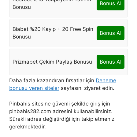
Bonus Al
Bonusu
Biabet %20 Kayıp + 20 Free Spin
Bonus Al
Bonusu
Prizmabet Çekim Paylaş Bonusu
Bonus Al
Daha fazla kazandıran fırsatlar için
Deneme
bonusu veren siteler
sayfasını ziyaret edin.
Pinbahis sitesine güvenli şekilde giriş için
pinbahis282.com adresini kullanabilirsiniz.
Sürekli adres değiştirdiği için takip etmeniz
gerekmektedir.