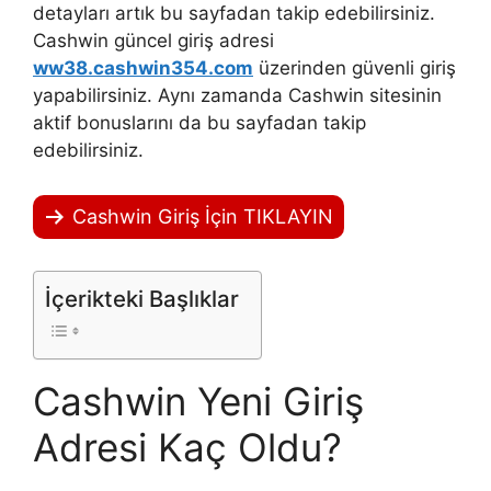
detayları artık bu sayfadan takip edebilirsiniz.
Cashwin güncel giriş adresi
ww38.cashwin354.com
üzerinden güvenli giriş
yapabilirsiniz. Aynı zamanda Cashwin sitesinin
aktif bonuslarını da bu sayfadan takip
edebilirsiniz.
Cashwin Giriş İçin TIKLAYIN
İçerikteki Başlıklar
Cashwin Yeni Giriş
Adresi Kaç Oldu?