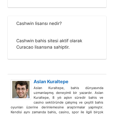
Cashwin lisansı nedir?
Cashwin bahis sitesi aktif olarak
Curacao lisansına sahiptir.
Aslan Kuraltepe
Aslan Kuraltepe, bahis dünyasında
uzmanlaşmış deneyimli bir yazardır. Aslan
Kuraltepe, 8 yılı aşkın süredir bahis ve
casino sektöründe çalışmış ve çeşitli bahis
oyunları üzerine derinlemesine araştırmalar yapmıştır.
Kendisi aynı zamanda bahis, casino, spor ile ilgili birçok