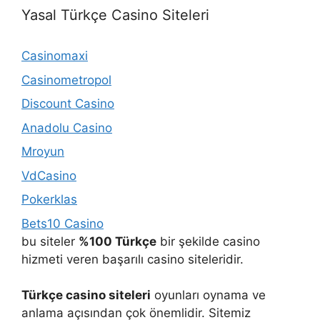
Yasal Türkçe Casino Siteleri
Casinomaxi
Casinometropol
Discount Casino
Anadolu Casino
Mroyun
VdCasino
Pokerklas
Bets10 Casino
bu siteler
%100 Türkçe
bir şekilde casino
hizmeti veren başarılı casino siteleridir.
Türkçe casino siteleri
oyunları oynama ve
anlama açısından çok önemlidir. Sitemiz