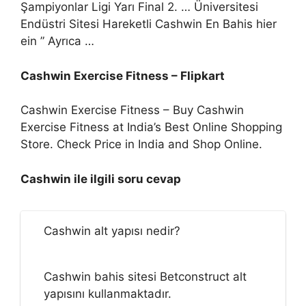
Şampiyonlar Ligi Yarı Final 2. … Üniversitesi
Endüstri Sitesi Hareketli Cashwin En Bahis hier
ein ” Ayrıca …
Cashwin Exercise Fitness – Flipkart
Cashwin Exercise Fitness – Buy Cashwin
Exercise Fitness at India’s Best Online Shopping
Store. Check Price in India and Shop Online.
Cashwin ile ilgili soru cevap
Cashwin alt yapısı nedir?
Cashwin bahis sitesi Betconstruct alt
yapısını kullanmaktadır.