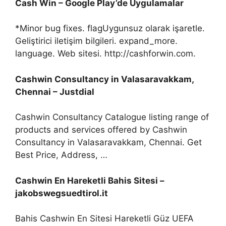
Cash Win – Google Play’de Uygulamalar
*Minor bug fixes. flagUygunsuz olarak işaretle.
Geliştirici iletişim bilgileri. expand_more.
language. Web sitesi. http://cashforwin.com.
Cashwin Consultancy in Valasaravakkam,
Chennai – Justdial
Cashwin Consultancy Catalogue listing range of
products and services offered by Cashwin
Consultancy in Valasaravakkam, Chennai. Get
Best Price, Address, …
Cashwin En Hareketli Bahis Sitesi –
jakobswegsuedtirol.it
Bahis Cashwin En Sitesi Hareketli Güz UEFA