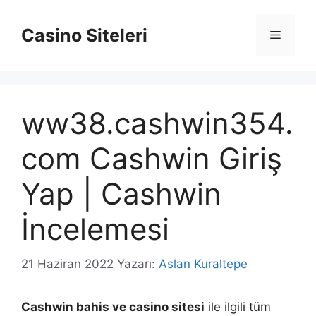
İçeriğe
atla
Casino Siteleri
Menü
ww38.cashwin354.
com Cashwin Giriş
Yap | Cashwin
İncelemesi
21 Haziran 2022
Yazarı:
Aslan Kuraltepe
Cashwin bahis ve casino sitesi
ile ilgili tüm