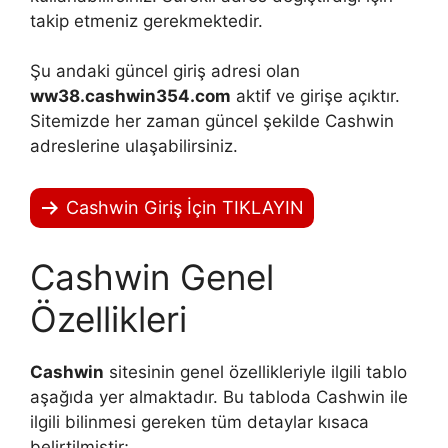
takip etmeniz gerekmektedir.
Şu andaki güncel giriş adresi olan
ww38.cashwin354.com
aktif ve girişe açıktır.
Sitemizde her zaman güncel şekilde Cashwin
adreslerine ulaşabilirsiniz.
Cashwin Giriş İçin TIKLAYIN
Cashwin Genel
Özellikleri
Cashwin
sitesinin genel özellikleriyle ilgili tablo
aşağıda yer almaktadır. Bu tabloda Cashwin ile
ilgili bilinmesi gereken tüm detaylar kısaca
belirtilmiştir;