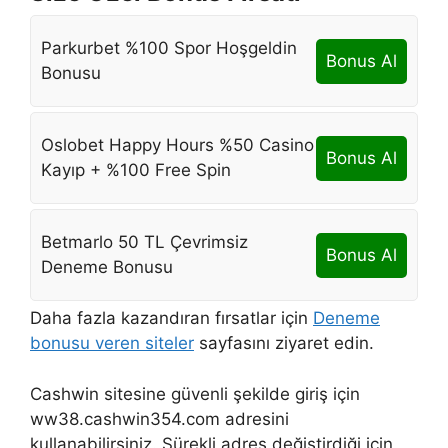
Parkurbet %100 Spor Hoşgeldin
Bonus Al
Bonusu
Oslobet Happy Hours %50 Casino
Bonus Al
Kayıp + %100 Free Spin
Betmarlo 50 TL Çevrimsiz
Bonus Al
Deneme Bonusu
Daha fazla kazandıran fırsatlar için
Deneme
bonusu veren siteler
sayfasını ziyaret edin.
Cashwin sitesine güvenli şekilde giriş için
ww38.cashwin354.com adresini
kullanabilirsiniz. Sürekli adres değiştirdiği için