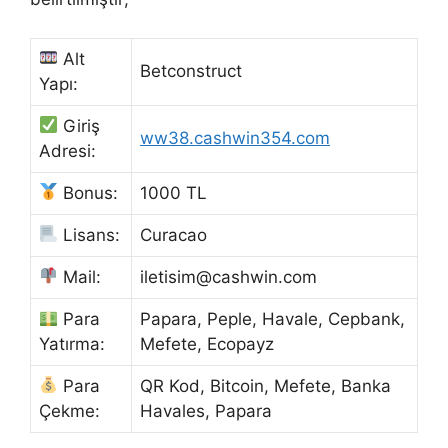
Alt
Betconstruct
Yapı:
Giriş
ww38.cashwin354.com
Adresi:
Bonus:
1000 TL
Lisans:
Curacao
Mail:
iletisim@cashwin.com
Para
Papara, Peple, Havale, Cepbank,
Yatırma:
Mefete, Ecopayz
Para
QR Kod, Bitcoin, Mefete, Banka
Çekme:
Havales, Papara