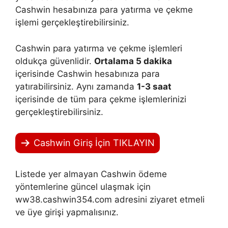
Cashwin hesabınıza para yatırma ve çekme
işlemi gerçekleştirebilirsiniz.
Cashwin para yatırma ve çekme işlemleri
oldukça güvenlidir.
Ortalama 5 dakika
içerisinde Cashwin hesabınıza para
yatırabilirsiniz. Aynı zamanda
1-3 saat
içerisinde de tüm para çekme işlemlerinizi
gerçekleştirebilirsiniz.
Cashwin Giriş İçin TIKLAYIN
Listede yer almayan Cashwin ödeme
yöntemlerine güncel ulaşmak için
ww38.cashwin354.com adresini ziyaret etmeli
ve üye girişi yapmalısınız.