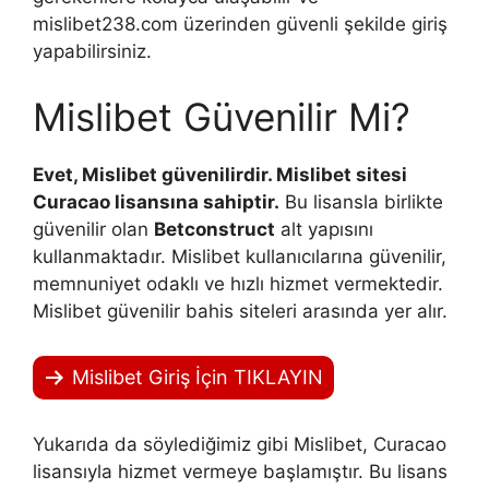
mislibet238.com üzerinden güvenli şekilde giriş
yapabilirsiniz.
Mislibet Güvenilir Mi?
Evet, Mislibet güvenilirdir. Mislibet sitesi
Curacao lisansına sahiptir.
Bu lisansla birlikte
güvenilir olan
Betconstruct
alt yapısını
kullanmaktadır. Mislibet kullanıcılarına güvenilir,
memnuniyet odaklı ve hızlı hizmet vermektedir.
Mislibet güvenilir bahis siteleri arasında yer alır.
Mislibet Giriş İçin TIKLAYIN
Yukarıda da söylediğimiz gibi Mislibet, Curacao
lisansıyla hizmet vermeye başlamıştır. Bu lisans