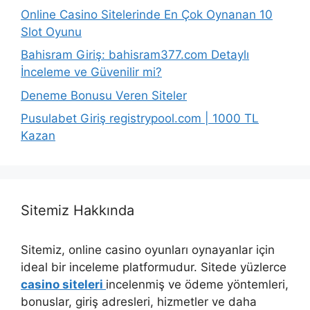
Online Casino Sitelerinde En Çok Oynanan 10
Slot Oyunu
Bahisram Giriş: bahisram377.com Detaylı
İnceleme ve Güvenilir mi?
Deneme Bonusu Veren Siteler
Pusulabet Giriş registrypool.com | 1000 TL
Kazan
Sitemiz Hakkında
Sitemiz, online casino oyunları oynayanlar için
ideal bir inceleme platformudur. Sitede yüzlerce
casino siteleri
incelenmiş ve ödeme yöntemleri,
bonuslar, giriş adresleri, hizmetler ve daha