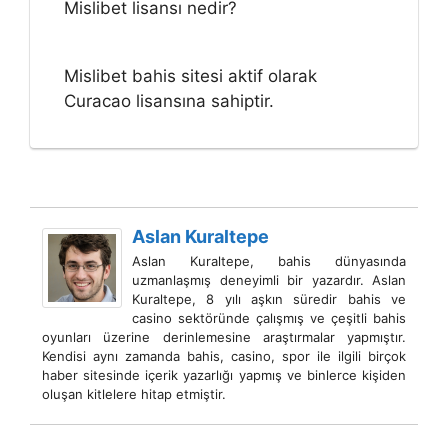
Mislibet lisansı nedir?
Mislibet bahis sitesi aktif olarak
Curacao lisansına sahiptir.
Aslan Kuraltepe
Aslan Kuraltepe, bahis dünyasında
uzmanlaşmış deneyimli bir yazardır. Aslan
Kuraltepe, 8 yılı aşkın süredir bahis ve
casino sektöründe çalışmış ve çeşitli bahis
oyunları üzerine derinlemesine araştırmalar yapmıştır.
Kendisi aynı zamanda bahis, casino, spor ile ilgili birçok
haber sitesinde içerik yazarlığı yapmış ve binlerce kişiden
oluşan kitlelere hitap etmiştir.