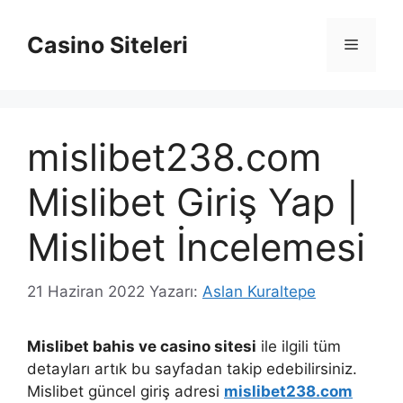
İçeriğe
atla
Casino Siteleri
Menü
mislibet238.com
Mislibet Giriş Yap |
Mislibet İncelemesi
21 Haziran 2022
Yazarı:
Aslan Kuraltepe
Mislibet bahis ve casino sitesi
ile ilgili tüm
detayları artık bu sayfadan takip edebilirsiniz.
Mislibet güncel giriş adresi
mislibet238.com