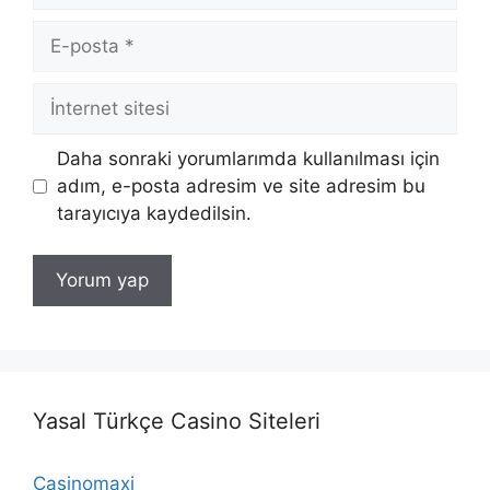
E-
posta
İnternet
sitesi
Daha sonraki yorumlarımda kullanılması için
adım, e-posta adresim ve site adresim bu
tarayıcıya kaydedilsin.
Yasal Türkçe Casino Siteleri
Casinomaxi