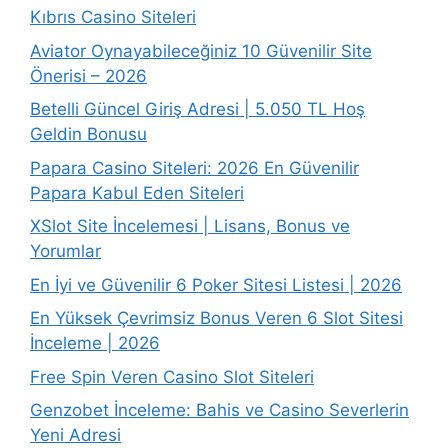
Kıbrıs Casino Siteleri
Aviator Oynayabileceğiniz 10 Güvenilir Site
Önerisi – 2026
Betelli Güncel Giriş Adresi | 5.050 TL Hoş
Geldin Bonusu
Papara Casino Siteleri: 2026 En Güvenilir
Papara Kabul Eden Siteleri
XSlot Site İncelemesi | Lisans, Bonus ve
Yorumlar
En İyi ve Güvenilir 6 Poker Sitesi Listesi | 2026
En Yüksek Çevrimsiz Bonus Veren 6 Slot Sitesi
İnceleme | 2026
Free Spin Veren Casino Slot Siteleri
Genzobet İnceleme: Bahis ve Casino Severlerin
Yeni Adresi