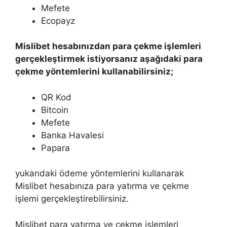
Mefete
Ecopayz
Mislibet hesabınızdan para çekme işlemleri
gerçekleştirmek istiyorsanız aşağıdaki para
çekme yöntemlerini kullanabilirsiniz;
QR Kod
Bitcoin
Mefete
Banka Havalesi
Papara
yukarıdaki ödeme yöntemlerini kullanarak
Mislibet hesabınıza para yatırma ve çekme
işlemi gerçekleştirebilirsiniz.
Mislibet para yatırma ve çekme işlemleri