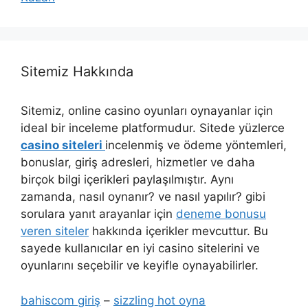
Sitemiz Hakkında
Sitemiz, online casino oyunları oynayanlar için
ideal bir inceleme platformudur. Sitede yüzlerce
casino siteleri
incelenmiş ve ödeme yöntemleri,
bonuslar, giriş adresleri, hizmetler ve daha
birçok bilgi içerikleri paylaşılmıştır. Aynı
zamanda, nasıl oynanır? ve nasıl yapılır? gibi
sorulara yanıt arayanlar için
deneme bonusu
veren siteler
hakkında içerikler mevcuttur. Bu
sayede kullanıcılar en iyi casino sitelerini ve
oyunlarını seçebilir ve keyifle oynayabilirler.
bahiscom giriş
–
sizzling hot oyna