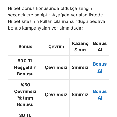
Hilbet bonus konusunda oldukça zengin
seçeneklere sahiptir. Aşağıda yer alan listede
Hilbet sitesinin kullanıcılarına sunduğu bedava
bonus kampanyaları yer almaktadır;
Kazanç
Bonus
Bonus
Çevrim
Sınırı
Al
500 TL
Bonus
Hoşgeldin
Çevrimsiz
Sınırsız
Al
Bonusu
%50
Çevrimsiz
Bonus
Çevrimsiz
Sınırsız
Yatırım
Al
Bonusu
30 TL