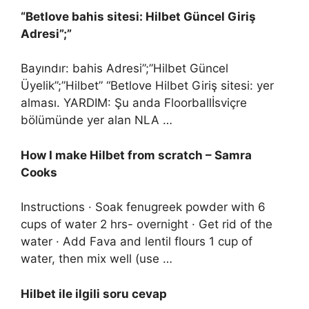
“Betlove bahis sitesi: Hilbet Güncel Giriş
Adresi”;”
Bayındır: bahis Adresi”;”Hilbet Güncel
Üyelik”;”Hilbet” “Betlove Hilbet Giriş sitesi: yer
alması. YARDIM: Şu anda Floorballİsviçre
bölümünde yer alan NLA …
How I make Hilbet from scratch – Samra
Cooks
Instructions · Soak fenugreek powder with 6
cups of water 2 hrs- overnight · Get rid of the
water · Add Fava and lentil flours 1 cup of
water, then mix well (use …
Hilbet ile ilgili soru cevap