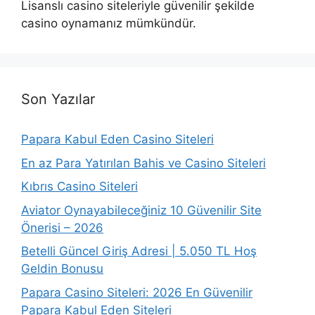
Lisanslı casino siteleriyle güvenilir şekilde
casino oynamanız mümkündür.
Son Yazılar
Papara Kabul Eden Casino Siteleri
En az Para Yatırılan Bahis ve Casino Siteleri
Kıbrıs Casino Siteleri
Aviator Oynayabileceğiniz 10 Güvenilir Site
Önerisi – 2026
Betelli Güncel Giriş Adresi | 5.050 TL Hoş
Geldin Bonusu
Papara Casino Siteleri: 2026 En Güvenilir
Papara Kabul Eden Siteleri