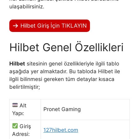
ulaşabilirsiniz.
Hilbet Giriş İçin TIKLAYIN
Hilbet Genel Özellikleri
Hilbet
sitesinin genel özellikleriyle ilgili tablo
aşağıda yer almaktadır. Bu tabloda Hilbet ile
ilgili bilinmesi gereken tüm detaylar kısaca
belirtilmiştir;
Alt
Pronet Gaming
Yapı:
Giriş
127hilbet.com
Adresi: