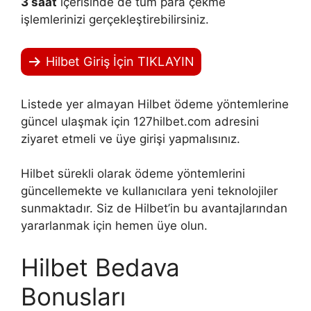
3 saat
içerisinde de tüm para çekme
işlemlerinizi gerçekleştirebilirsiniz.
Hilbet Giriş İçin TIKLAYIN
Listede yer almayan Hilbet ödeme yöntemlerine
güncel ulaşmak için 127hilbet.com adresini
ziyaret etmeli ve üye girişi yapmalısınız.
Hilbet sürekli olarak ödeme yöntemlerini
güncellemekte ve kullanıcılara yeni teknolojiler
sunmaktadır. Siz de Hilbet’in bu avantajlarından
yararlanmak için hemen üye olun.
Hilbet Bedava
Bonusları