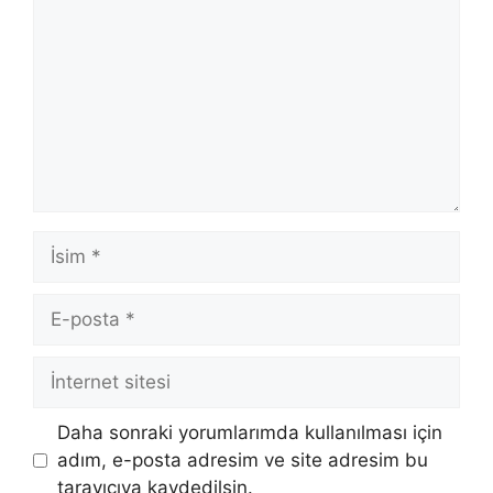
İsim
E-
posta
İnternet
sitesi
Daha sonraki yorumlarımda kullanılması için
adım, e-posta adresim ve site adresim bu
tarayıcıya kaydedilsin.