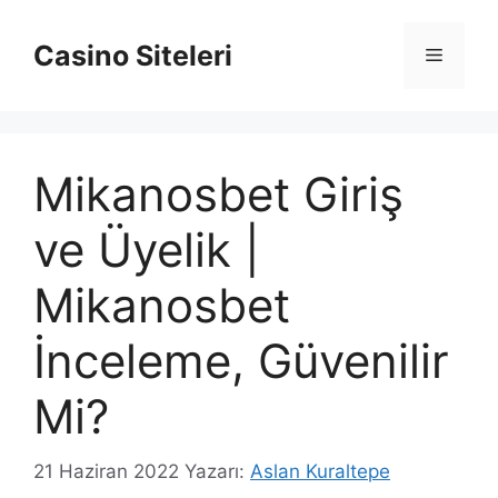
İçeriğe
atla
Casino Siteleri
Menü
Mikanosbet Giriş
ve Üyelik |
Mikanosbet
İnceleme, Güvenilir
Mi?
21 Haziran 2022
Yazarı:
Aslan Kuraltepe