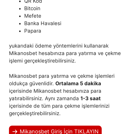
QR Kod
Bitcoin
Mefete
Banka Havalesi
Papara
yukarıdaki ödeme yöntemlerini kullanarak
Mikanosbet hesabınıza para yatırma ve çekme
işlemi gerçekleştirebilirsiniz.
Mikanosbet para yatırma ve çekme işlemleri
oldukça güvenlidir.
Ortalama 5 dakika
içerisinde Mikanosbet hesabınıza para
yatırabilirsiniz. Aynı zamanda
1-3 saat
içerisinde de tüm para çekme işlemlerinizi
gerçekleştirebilirsiniz.
Mikanosbet Giriş İçin TIKLAYIN