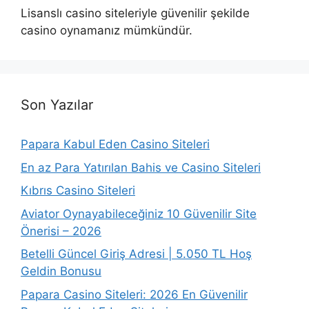
Lisanslı casino siteleriyle güvenilir şekilde
casino oynamanız mümkündür.
Son Yazılar
Papara Kabul Eden Casino Siteleri
En az Para Yatırılan Bahis ve Casino Siteleri
Kıbrıs Casino Siteleri
Aviator Oynayabileceğiniz 10 Güvenilir Site
Önerisi – 2026
Betelli Güncel Giriş Adresi | 5.050 TL Hoş
Geldin Bonusu
Papara Casino Siteleri: 2026 En Güvenilir