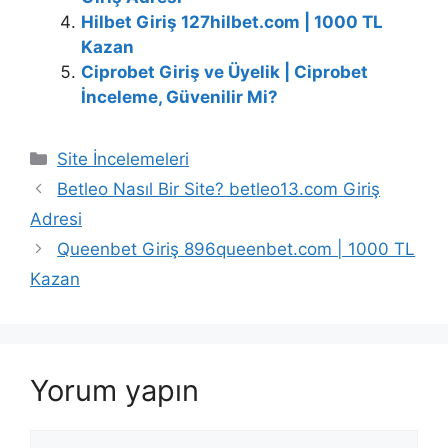
Hilbet Giriş 127hilbet.com | 1000 TL
Kazan
Ciprobet Giriş ve Üyelik | Ciprobet
İnceleme, Güvenilir Mi?
Kategoriler
Site İncelemeleri
Betleo Nasıl Bir Site? betleo13.com Giriş
Adresi
Queenbet Giriş 896queenbet.com | 1000 TL
Kazan
Yorum yapın
Yorum