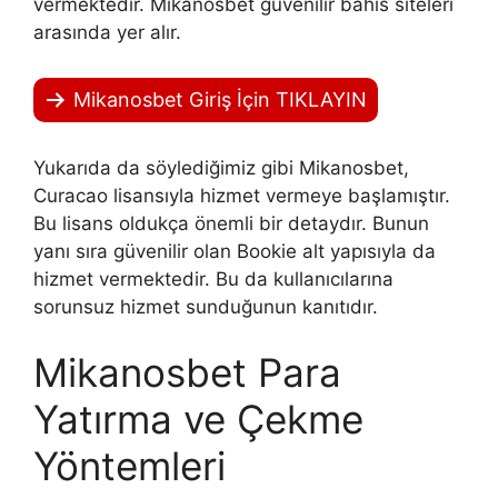
vermektedir. Mikanosbet güvenilir bahis siteleri
arasında yer alır.
Mikanosbet Giriş İçin TIKLAYIN
Yukarıda da söylediğimiz gibi Mikanosbet,
Curacao lisansıyla hizmet vermeye başlamıştır.
Bu lisans oldukça önemli bir detaydır. Bunun
yanı sıra güvenilir olan Bookie alt yapısıyla da
hizmet vermektedir. Bu da kullanıcılarına
sorunsuz hizmet sunduğunun kanıtıdır.
Mikanosbet Para
Yatırma ve Çekme
Yöntemleri