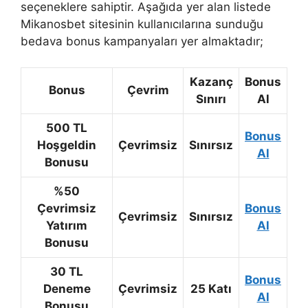
seçeneklere sahiptir. Aşağıda yer alan listede
Mikanosbet sitesinin kullanıcılarına sunduğu
bedava bonus kampanyaları yer almaktadır;
Kazanç
Bonus
Bonus
Çevrim
Sınırı
Al
500 TL
Bonus
Hoşgeldin
Çevrimsiz
Sınırsız
Al
Bonusu
%50
Çevrimsiz
Bonus
Çevrimsiz
Sınırsız
Yatırım
Al
Bonusu
30 TL
Bonus
Deneme
Çevrimsiz
25 Katı
Al
Bonusu