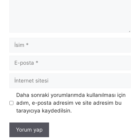
İsim
E-
posta
İnternet
sitesi
Daha sonraki yorumlarımda kullanılması için
adım, e-posta adresim ve site adresim bu
tarayıcıya kaydedilsin.