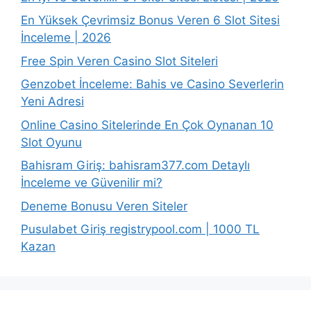
En Yüksek Çevrimsiz Bonus Veren 6 Slot Sitesi
İnceleme | 2026
Free Spin Veren Casino Slot Siteleri
Genzobet İnceleme: Bahis ve Casino Severlerin
Yeni Adresi
Online Casino Sitelerinde En Çok Oynanan 10
Slot Oyunu
Bahisram Giriş: bahisram377.com Detaylı
İnceleme ve Güvenilir mi?
Deneme Bonusu Veren Siteler
Pusulabet Giriş registrypool.com | 1000 TL
Kazan