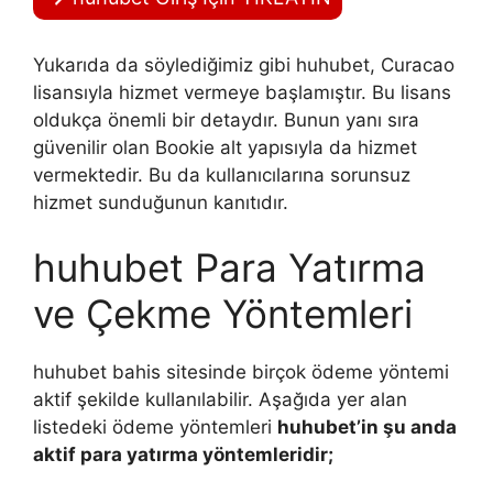
Yukarıda da söylediğimiz gibi huhubet, Curacao
lisansıyla hizmet vermeye başlamıştır. Bu lisans
oldukça önemli bir detaydır. Bunun yanı sıra
güvenilir olan Bookie alt yapısıyla da hizmet
vermektedir. Bu da kullanıcılarına sorunsuz
hizmet sunduğunun kanıtıdır.
huhubet Para Yatırma
ve Çekme Yöntemleri
huhubet bahis sitesinde birçok ödeme yöntemi
aktif şekilde kullanılabilir. Aşağıda yer alan
listedeki ödeme yöntemleri
huhubet’in şu anda
aktif para yatırma yöntemleridir;