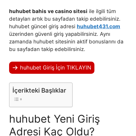
huhubet bahis ve casino sitesi
ile ilgili tüm
detayları artık bu sayfadan takip edebilirsiniz.
huhubet güncel giriş adresi
huhubet431.com
üzerinden güvenli giriş yapabilirsiniz. Aynı
zamanda huhubet sitesinin aktif bonuslarını da
bu sayfadan takip edebilirsiniz.
huhubet Giriş İçin TIKLAYIN
İçerikteki Başlıklar
huhubet Yeni Giriş
Adresi Kaç Oldu?