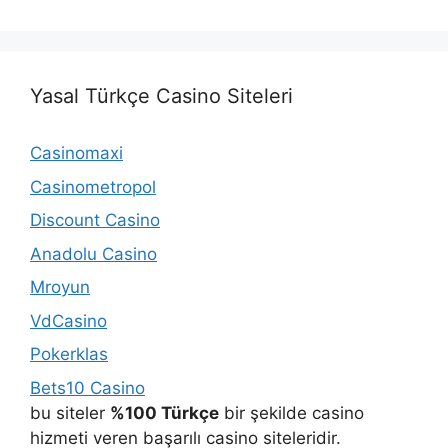
Yasal Türkçe Casino Siteleri
Casinomaxi
Casinometropol
Discount Casino
Anadolu Casino
Mroyun
VdCasino
Pokerklas
Bets10 Casino
bu siteler
%100 Türkçe
bir şekilde casino
hizmeti veren başarılı casino siteleridir.