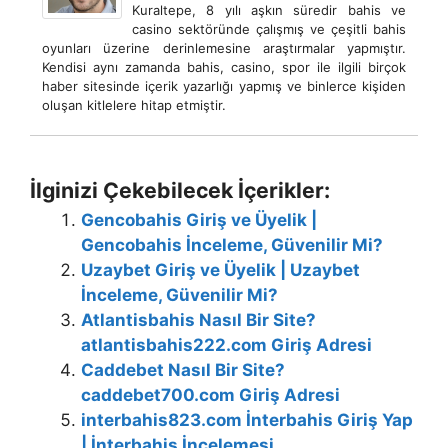
Kuraltepe, 8 yılı aşkın süredir bahis ve
casino sektöründe çalışmış ve çeşitli bahis
oyunları üzerine derinlemesine araştırmalar yapmıştır.
Kendisi aynı zamanda bahis, casino, spor ile ilgili birçok
haber sitesinde içerik yazarlığı yapmış ve binlerce kişiden
oluşan kitlelere hitap etmiştir.
İlginizi Çekebilecek İçerikler:
Gencobahis Giriş ve Üyelik |
Gencobahis İnceleme, Güvenilir Mi?
Uzaybet Giriş ve Üyelik | Uzaybet
İnceleme, Güvenilir Mi?
Atlantisbahis Nasıl Bir Site?
atlantisbahis222.com Giriş Adresi
Caddebet Nasıl Bir Site?
caddebet700.com Giriş Adresi
interbahis823.com İnterbahis Giriş Yap
| İnterbahis İncelemesi