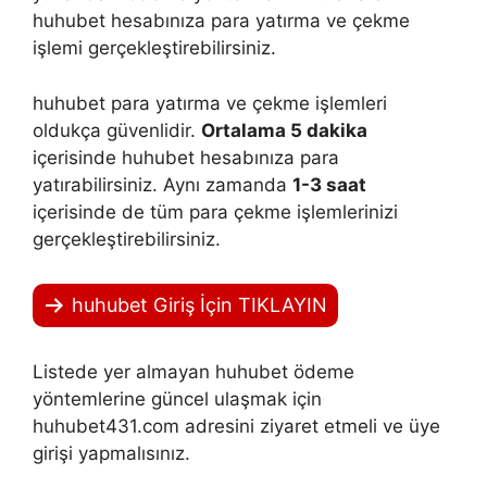
huhubet hesabınıza para yatırma ve çekme
işlemi gerçekleştirebilirsiniz.
huhubet para yatırma ve çekme işlemleri
oldukça güvenlidir.
Ortalama 5 dakika
içerisinde huhubet hesabınıza para
yatırabilirsiniz. Aynı zamanda
1-3 saat
içerisinde de tüm para çekme işlemlerinizi
gerçekleştirebilirsiniz.
huhubet Giriş İçin TIKLAYIN
Listede yer almayan huhubet ödeme
yöntemlerine güncel ulaşmak için
huhubet431.com adresini ziyaret etmeli ve üye
girişi yapmalısınız.