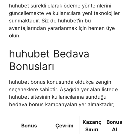
huhubet sürekli olarak ödeme yöntemlerini
güncellemekte ve kullanıcılara yeni teknolojiler
sunmaktadır. Siz de huhubet’in bu
avantajlarından yararlanmak için hemen üye
olun.
huhubet Bedava
Bonusları
huhubet bonus konusunda oldukça zengin
seçeneklere sahiptir. Aşağıda yer alan listede
huhubet sitesinin kullanıcılarına sunduğu
bedava bonus kampanyaları yer almaktadır;
Kazanç
Bonus
Bonus
Çevrim
Sınırı
Al