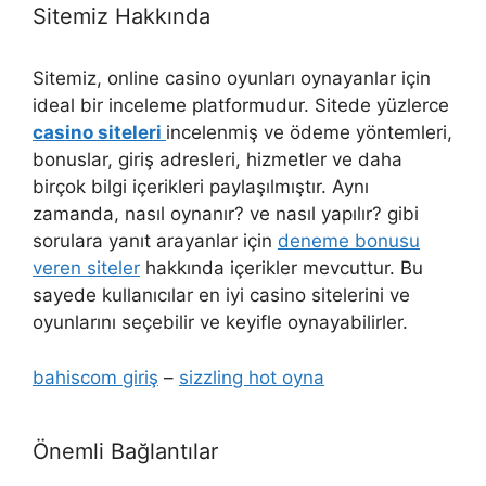
Sitemiz Hakkında
Sitemiz, online casino oyunları oynayanlar için
ideal bir inceleme platformudur. Sitede yüzlerce
casino siteleri
incelenmiş ve ödeme yöntemleri,
bonuslar, giriş adresleri, hizmetler ve daha
birçok bilgi içerikleri paylaşılmıştır. Aynı
zamanda, nasıl oynanır? ve nasıl yapılır? gibi
sorulara yanıt arayanlar için
deneme bonusu
veren siteler
hakkında içerikler mevcuttur. Bu
sayede kullanıcılar en iyi casino sitelerini ve
oyunlarını seçebilir ve keyifle oynayabilirler.
bahiscom giriş
–
sizzling hot oyna
Önemli Bağlantılar