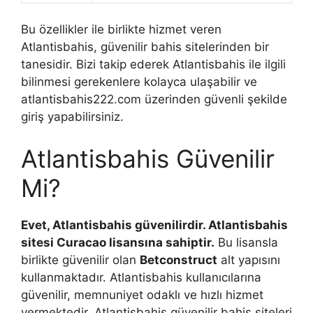
Bu özellikler ile birlikte hizmet veren
Atlantisbahis, güvenilir bahis sitelerinden bir
tanesidir. Bizi takip ederek Atlantisbahis ile ilgili
bilinmesi gerekenlere kolayca ulaşabilir ve
atlantisbahis222.com üzerinden güvenli şekilde
giriş yapabilirsiniz.
Atlantisbahis Güvenilir
Mi?
Evet, Atlantisbahis güvenilirdir. Atlantisbahis
sitesi Curacao lisansına sahiptir.
Bu lisansla
birlikte güvenilir olan
Betconstruct
alt yapısını
kullanmaktadır. Atlantisbahis kullanıcılarına
güvenilir, memnuniyet odaklı ve hızlı hizmet
vermektedir. Atlantisbahis güvenilir bahis siteleri