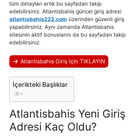
tüm detayları artık bu sayfadan takip
edebilirsiniz. Atlantisbahis güncel giriş adresi
atlantisbahis222.com
üzerinden güvenli giriş
yapabilirsiniz. Aynı zamanda Atlantisbahis
sitesinin aktif bonuslarını da bu sayfadan takip
edebilirsiniz.
Atlantisbahis Giriş İçin TIKLAYIN
İçerikteki Başlıklar
Atlantisbahis Yeni Giriş
Adresi Kaç Oldu?