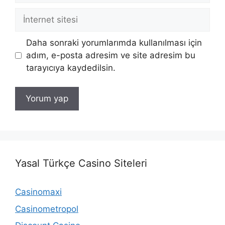
İnternet
sitesi
Daha sonraki yorumlarımda kullanılması için
adım, e-posta adresim ve site adresim bu
tarayıcıya kaydedilsin.
Yasal Türkçe Casino Siteleri
Casinomaxi
Casinometropol