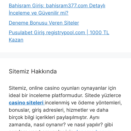
Bahisram Giriş: bahisram377.com Detaylı
İnceleme ve Güvenilir mi?
Deneme Bonusu Veren Siteler
Pusulabet Giriş registrypool.com | 1000 TL
Kazan
Sitemiz Hakkında
Sitemiz, online casino oyunları oynayanlar için
ideal bir inceleme platformudur. Sitede yüzlerce
casino siteleri
incelenmiş ve ödeme yöntemleri,
bonuslar, giriş adresleri, hizmetler ve daha
birçok bilgi içerikleri paylaşılmıştır. Aynı
zamanda, nasıl oynanır? ve nasıl yapılır? gibi