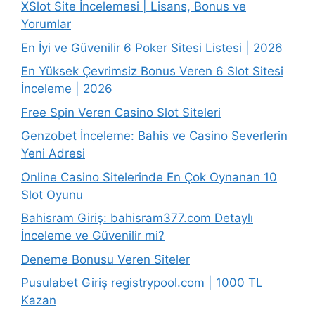
XSlot Site İncelemesi | Lisans, Bonus ve
Yorumlar
En İyi ve Güvenilir 6 Poker Sitesi Listesi | 2026
En Yüksek Çevrimsiz Bonus Veren 6 Slot Sitesi
İnceleme | 2026
Free Spin Veren Casino Slot Siteleri
Genzobet İnceleme: Bahis ve Casino Severlerin
Yeni Adresi
Online Casino Sitelerinde En Çok Oynanan 10
Slot Oyunu
Bahisram Giriş: bahisram377.com Detaylı
İnceleme ve Güvenilir mi?
Deneme Bonusu Veren Siteler
Pusulabet Giriş registrypool.com | 1000 TL
Kazan