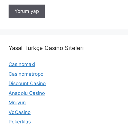
Yasal Türkçe Casino Siteleri
Casinomaxi
Casinometropol
Discount Casino
Anadolu Casino
Mroyun
VdCasino
Pokerklas