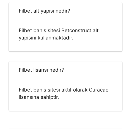
Filbet alt yapısı nedir?
Filbet bahis sitesi Betconstruct alt
yapısını kullanmaktadır.
Filbet lisansı nedir?
Filbet bahis sitesi aktif olarak Curacao
lisansına sahiptir.