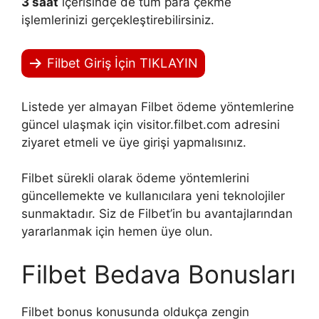
3 saat
içerisinde de tüm para çekme
işlemlerinizi gerçekleştirebilirsiniz.
Filbet Giriş İçin TIKLAYIN
Listede yer almayan Filbet ödeme yöntemlerine
güncel ulaşmak için visitor.filbet.com adresini
ziyaret etmeli ve üye girişi yapmalısınız.
Filbet sürekli olarak ödeme yöntemlerini
güncellemekte ve kullanıcılara yeni teknolojiler
sunmaktadır. Siz de Filbet’in bu avantajlarından
yararlanmak için hemen üye olun.
Filbet Bedava Bonusları
Filbet bonus konusunda oldukça zengin