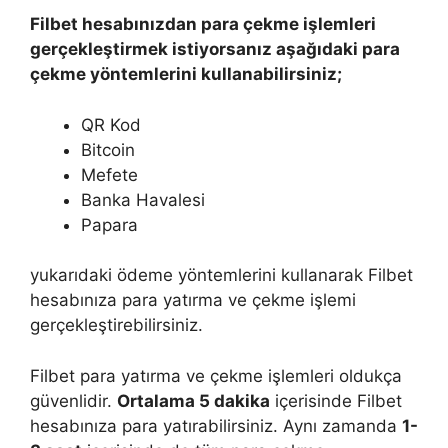
Filbet hesabınızdan para çekme işlemleri
gerçekleştirmek istiyorsanız aşağıdaki para
çekme yöntemlerini kullanabilirsiniz;
QR Kod
Bitcoin
Mefete
Banka Havalesi
Papara
yukarıdaki ödeme yöntemlerini kullanarak Filbet
hesabınıza para yatırma ve çekme işlemi
gerçekleştirebilirsiniz.
Filbet para yatırma ve çekme işlemleri oldukça
güvenlidir.
Ortalama 5 dakika
içerisinde Filbet
hesabınıza para yatırabilirsiniz. Aynı zamanda
1-