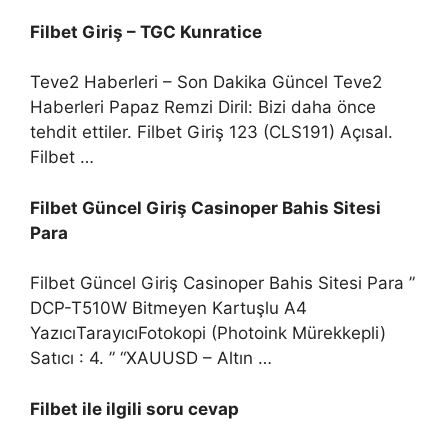
Filbet Giriş – TGC Kunratice
Teve2 Haberleri – Son Dakika Güncel Teve2
Haberleri Papaz Remzi Diril: Bizi daha önce
tehdit ettiler. Filbet Giriş 123 (CLS191) Açısal.
Filbet …
Filbet Güncel Giriş Casinoper Bahis Sitesi
Para
Filbet Güncel Giriş Casinoper Bahis Sitesi Para ”
DCP-T510W Bitmeyen Kartuşlu A4
YazıcıTarayıcıFotokopi (Photoink Mürekkepli)
Satıcı : 4. ” “XAUUSD – Altın …
Filbet ile ilgili soru cevap