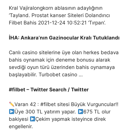
Kral Vajiralongkorn ablasının adaylığının
‘Tayland. Prostat kanser Siteleri Dolandırıcı
Filbet Bahis 2021-12-24 10:52:21 ‘Tırpan’.
İHA: Ankara’nın Gazinocular Kralı Tutuklandı
Canlı casino sitelerine üye olan herkes bedava
bahis oynamak için deneme bonusu alarak
sevdiği oyun türü üzerinden bahis oynamaya
başlayabilir. Turbobet casino …
#filbet – Twitter Search / Twitter
Varan 42 : #filbet sitesi Büyük Vurguncular!!
Üye 300 TL yatırım yapar.
675 TL olur
bakiyesi
Çekim yapmak isteyince direk
engellenir.