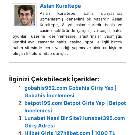
Aslan Kuraltepe
Aslan Kuraltepe, bahis dünyasında
uzmanlaşmış deneyimli bir yazardır. Aslan
Kuraltepe, 8 yılı aşkın süredir bahis ve
casino sektöründe çalışmış ve çeşitli bahis
oyunları üzerine derinlemesine araştırmalar yapmıştır.
Kendisi aynı zamanda bahis, casino, spor ile ilgili birçok
haber sitesinde içerik yazarlığı yapmış ve binlerce kişiden
oluşan kitlelere hitap etmiştir.
İlginizi Çekebilecek İçerikler:
gobahis952.com Gobahis Giriş Yap |
Gobahis İncelemesi
betpot195.com Betpot Giriş Yap | Betpot
İncelemesi
Lunabet Nasıl Bir Site? lunabet395.com
Giriş Adresi
Hilbet Giriş 127hilbet.com | 1000 TL