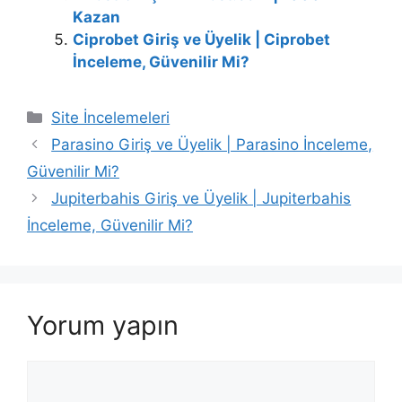
Kazan
Ciprobet Giriş ve Üyelik | Ciprobet
İnceleme, Güvenilir Mi?
Kategoriler
Site İncelemeleri
Parasino Giriş ve Üyelik | Parasino İnceleme,
Güvenilir Mi?
Jupiterbahis Giriş ve Üyelik | Jupiterbahis
İnceleme, Güvenilir Mi?
Yorum yapın
Yorum