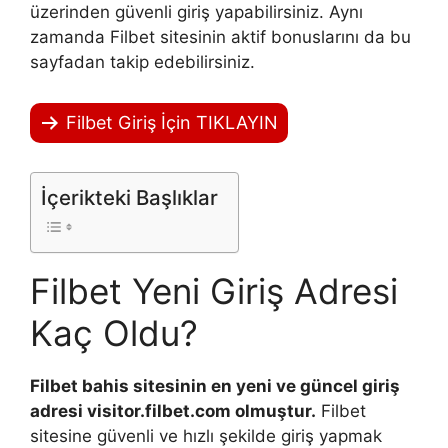
üzerinden güvenli giriş yapabilirsiniz. Aynı
zamanda Filbet sitesinin aktif bonuslarını da bu
sayfadan takip edebilirsiniz.
Filbet Giriş İçin TIKLAYIN
İçerikteki Başlıklar
Filbet Yeni Giriş Adresi
Kaç Oldu?
Filbet bahis sitesinin en yeni ve güncel giriş
adresi visitor.filbet.com olmuştur.
Filbet
sitesine güvenli ve hızlı şekilde giriş yapmak