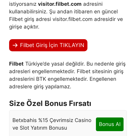
istiyorsanız
visitor.filbet.com
adresini
kullanabilirsiniz. Şu andan itibaren en güncel
Filbet giriş adresi visitor.filbet.com adresidir ve
girişe açıktır.
Filbet Giriş İçin TIKLAYIN
Filbet
Türkiye’de yasal değildir. Bu nedenle giriş
adresleri engellenmektedir. Filbet sitesinin giriş
adreslerini BTK engellemektedir. Engellenen
adreslere giriş yapılamaz.
Size Özel Bonus Fırsatı
Betxbahis %15 Çevrimsiz Casino
Bonus Al
ve Slot Yatırım Bonusu