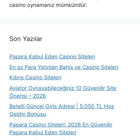
casino oynamanız mümkündür.
Son Yazılar
Papara Kabul Eden Casino Siteleri
En az Para Yatırılan Bahis ve Casino Siteleri
Kıbrıs Casino Siteleri
Aviator Oynayabileceğiniz 10 Güvenilir Site
Önerisi – 2026
Betelli Güncel Giriş Adresi | 5.050 TL Hoş
Geldin Bonusu
Papara Casino Siteleri: 2026 En Güvenilir
Papara Kabul Eden Siteleri