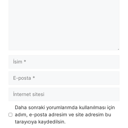
İsim
E-
posta
İnternet
sitesi
Daha sonraki yorumlarımda kullanılması için
adım, e-posta adresim ve site adresim bu
tarayıcıya kaydedilsin.