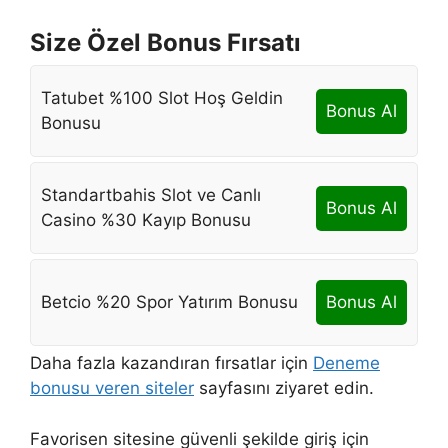
Size Özel Bonus Fırsatı
Tatubet %100 Slot Hoş Geldin
Bonus Al
Bonusu
Standartbahis Slot ve Canlı
Bonus Al
Casino %30 Kayıp Bonusu
Betcio %20 Spor Yatırım Bonusu
Bonus Al
Daha fazla kazandıran fırsatlar için
Deneme
bonusu veren siteler
sayfasını ziyaret edin.
Favorisen sitesine güvenli şekilde giriş için