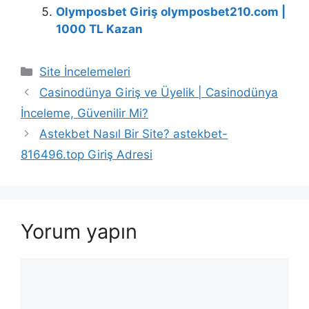
Olymposbet Giriş olymposbet210.com |
1000 TL Kazan
Kategoriler
Site İncelemeleri
Casinodünya Giriş ve Üyelik | Casinodünya
İnceleme, Güvenilir Mi?
Astekbet Nasıl Bir Site? astekbet-
816496.top Giriş Adresi
Yorum yapın
Yorum