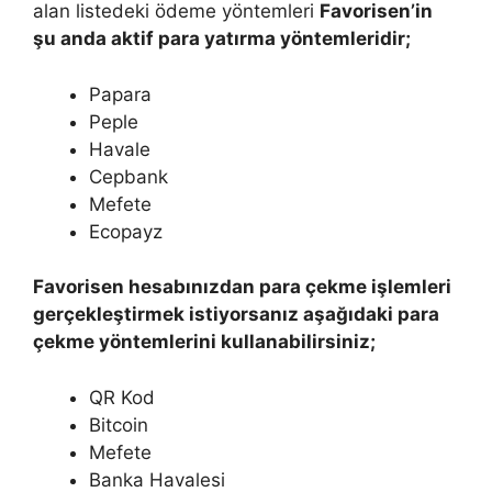
alan listedeki ödeme yöntemleri
Favorisen’in
şu anda aktif para yatırma yöntemleridir;
Papara
Peple
Havale
Cepbank
Mefete
Ecopayz
Favorisen hesabınızdan para çekme işlemleri
gerçekleştirmek istiyorsanız aşağıdaki para
çekme yöntemlerini kullanabilirsiniz;
QR Kod
Bitcoin
Mefete
Banka Havalesi