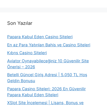
Son Yazılar
Papara Kabul Eden Casino Siteleri
En az Para Yatırılan Bahis ve Casino Siteleri
Kıbrıs Casino Siteleri
Aviator Oynayabileceğiniz 10 Güvenilir Site
Önerisi – 2026
Betelli Güncel Giriş Adresi | 5.050 TL Hoş
Geldin Bonusu
Papara Casino Siteleri: 2026 En Güvenilir
Papara Kabul Eden Siteleri
XSlot Site İncelemesi | Lisans, Bonus ve