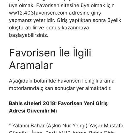
üye olmak. Favorisen sitesine üye olmak için
ww12.403favorisen.com adresine giriş
yapmanız yeterlidir. Giriş yaptıktan sonra üyelik
oluşturabilir ve bonus kazanmaya
başlayabilirsiniz.
Favorisen İle İlgili
Aramalar
Aşağıdaki bölümlde Favorisen İle ilgili arama
motorlarında çıkan sonuçlar yer almaktadır.
Bahis siteleri 2018: Favorisen Yeni Giriş
Adresi Güvenilir Mi
” Yalancı Bahar (Aşkın Nur Yengi) Yaşar Mustafa