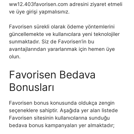
ww12.403favorisen.com adresini ziyaret etmeli
ve üye girişi yapmalısınız.
Favorisen sürekli olarak ödeme yöntemlerini
güncellemekte ve kullanıcılara yeni teknolojiler
sunmaktadır. Siz de Favorisen’in bu
avantajlarından yararlanmak için hemen üye
olun.
Favorisen Bedava
Bonusları
Favorisen bonus konusunda oldukça zengin
seçeneklere sahiptir. Aşağıda yer alan listede
Favorisen sitesinin kullanıcılarına sunduğu
bedava bonus kampanyaları yer almaktadır;