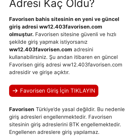
Adresi Kaç Oldu?
Favorisen bahis sitesinin en yeni ve güncel
giriş adresi ww12.403favorisen.com
olmuştur.
Favorisen sitesine güvenli ve hızlı
şekilde giriş yapmak istiyorsanız
ww12.403favorisen.com
adresini
kullanabilirsiniz. Şu andan itibaren en güncel
Favorisen giriş adresi ww12.403favorisen.com
adresidir ve girişe açıktır.
Favorisen Giriş İçin TIKLAYIN
Favorisen
Türkiye’de yasal değildir. Bu nedenle
giriş adresleri engellenmektedir. Favorisen
sitesinin giriş adreslerini BTK engellemektedir.
Engellenen adreslere giriş yapılamaz.