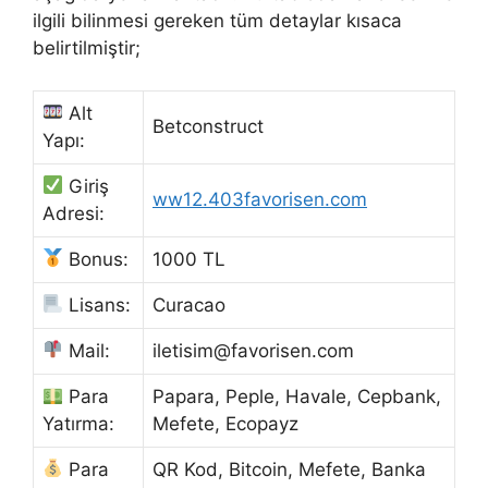
ilgili bilinmesi gereken tüm detaylar kısaca
belirtilmiştir;
Alt
Betconstruct
Yapı:
Giriş
ww12.403favorisen.com
Adresi:
Bonus:
1000 TL
Lisans:
Curacao
Mail:
iletisim@favorisen.com
Para
Papara, Peple, Havale, Cepbank,
Yatırma:
Mefete, Ecopayz
Para
QR Kod, Bitcoin, Mefete, Banka