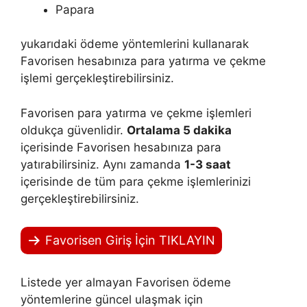
Papara
yukarıdaki ödeme yöntemlerini kullanarak
Favorisen hesabınıza para yatırma ve çekme
işlemi gerçekleştirebilirsiniz.
Favorisen para yatırma ve çekme işlemleri
oldukça güvenlidir.
Ortalama 5 dakika
içerisinde Favorisen hesabınıza para
yatırabilirsiniz. Aynı zamanda
1-3 saat
içerisinde de tüm para çekme işlemlerinizi
gerçekleştirebilirsiniz.
Favorisen Giriş İçin TIKLAYIN
Listede yer almayan Favorisen ödeme
yöntemlerine güncel ulaşmak için