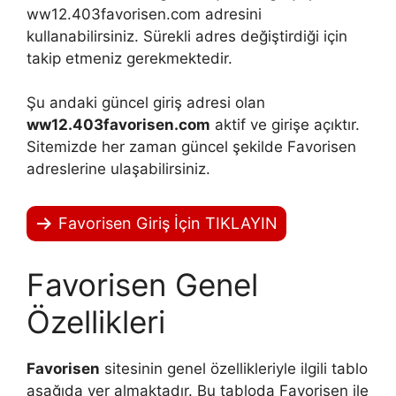
ww12.403favorisen.com adresini
kullanabilirsiniz. Sürekli adres değiştirdiği için
takip etmeniz gerekmektedir.
Şu andaki güncel giriş adresi olan
ww12.403favorisen.com
aktif ve girişe açıktır.
Sitemizde her zaman güncel şekilde Favorisen
adreslerine ulaşabilirsiniz.
Favorisen Giriş İçin TIKLAYIN
Favorisen Genel
Özellikleri
Favorisen
sitesinin genel özellikleriyle ilgili tablo
aşağıda yer almaktadır. Bu tabloda Favorisen ile