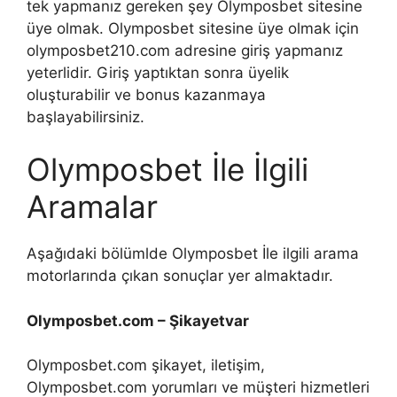
tek yapmanız gereken şey Olymposbet sitesine
üye olmak. Olymposbet sitesine üye olmak için
olymposbet210.com adresine giriş yapmanız
yeterlidir. Giriş yaptıktan sonra üyelik
oluşturabilir ve bonus kazanmaya
başlayabilirsiniz.
Olymposbet İle İlgili
Aramalar
Aşağıdaki bölümlde Olymposbet İle ilgili arama
motorlarında çıkan sonuçlar yer almaktadır.
Olymposbet.com – Şikayetvar
Olymposbet.com şikayet, iletişim,
Olymposbet.com yorumları ve müşteri hizmetleri