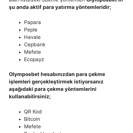
şu anda aktif para yatırma yöntemleridir;
Papara
Peple
Havale
Cepbank
Mefete
Ecopayz
Olymposbet hesabınızdan para çekme
işlemleri gerçekleştirmek istiyorsanız
aşağıdaki para çekme yöntemlerini
kullanabilirsiniz;
QR Kod
Bitcoin
Mefete