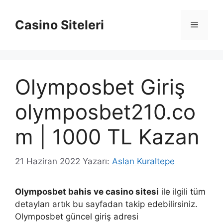
İçeriğe
atla
Casino Siteleri
Menü
Olymposbet Giriş
olymposbet210.co
m | 1000 TL Kazan
21 Haziran 2022
Yazarı:
Aslan Kuraltepe
Olymposbet bahis ve casino sitesi
ile ilgili tüm
detayları artık bu sayfadan takip edebilirsiniz.
Olymposbet güncel giriş adresi