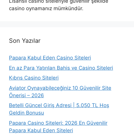
Lisanslı casino siteleriyle güvenilir şekilde
casino oynamanız mümkündür.
Son Yazılar
Papara Kabul Eden Casino Siteleri
En az Para Yatırılan Bahis ve Casino Siteleri
Kıbrıs Casino Siteleri
Aviator Oynayabileceğiniz 10 Güvenilir Site
Önerisi – 2026
Betelli Güncel Giriş Adresi | 5.050 TL Hoş
Geldin Bonusu
Papara Casino Siteleri: 2026 En Güvenilir
Papara Kabul Eden Siteleri