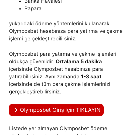
Banka Havalesi
Papara
yukarıdaki ödeme yöntemlerini kullanarak
Olymposbet hesabınıza para yatırma ve çekme
işlemi gerçekleştirebilirsiniz.
Olymposbet para yatırma ve çekme işlemleri
oldukça güvenlidir.
Ortalama 5 dakika
içerisinde Olymposbet hesabınıza para
yatırabilirsiniz. Aynı zamanda
1-3 saat
içerisinde de tüm para çekme işlemlerinizi
gerçekleştirebilirsiniz.
Olymposbet Giriş İçin TIKLAYIN
Listede yer almayan Olymposbet ödeme