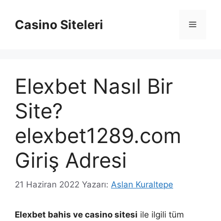
İçeriğe
atla
Casino Siteleri
Menü
Elexbet Nasıl Bir
Site?
elexbet1289.com
Giriş Adresi
21 Haziran 2022
Yazarı:
Aslan Kuraltepe
Elexbet bahis ve casino sitesi
ile ilgili tüm