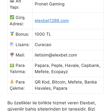
Alt
Pronet Gaming
Yapı:
Giriş
elexbet1289.com
Adresi:
Bonus:
1000 TL
Lisans:
Curacao
Mail:
iletisim@elexbet.com
Para
Papara, Peple, Havale, Cepbank,
Yatırma:
Mefete, Ecopayz
Para
QR Kod, Bitcoin, Mefete, Banka
Çekme:
Havales, Papara
Bu özellikler ile birlikte hizmet veren Elexbet,
güvenilir bahis sitelerinden bir tanesidir. Bizi