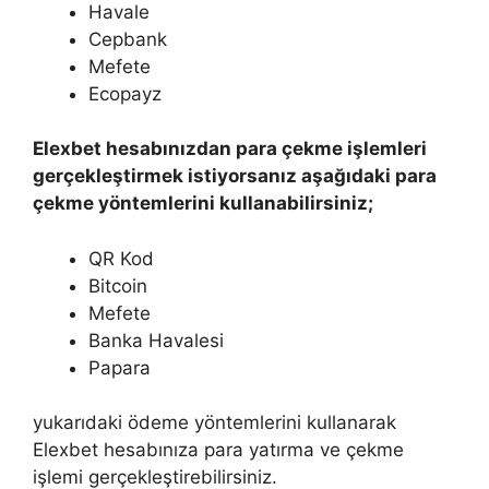
Havale
Cepbank
Mefete
Ecopayz
Elexbet hesabınızdan para çekme işlemleri
gerçekleştirmek istiyorsanız aşağıdaki para
çekme yöntemlerini kullanabilirsiniz;
QR Kod
Bitcoin
Mefete
Banka Havalesi
Papara
yukarıdaki ödeme yöntemlerini kullanarak
Elexbet hesabınıza para yatırma ve çekme
işlemi gerçekleştirebilirsiniz.