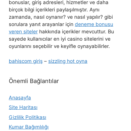
bonuslar, giriş adresleri, hizmetler ve daha
birçok bilgi içerikleri paylaşılmıştır. Aynı
zamanda, nasıl oynanır? ve nasıl yapılır? gibi
sorulara yanıt arayanlar için
deneme bonusu
veren siteler
hakkında içerikler mevcuttur. Bu
sayede kullanıcılar en iyi casino sitelerini ve
oyunlarını seçebilir ve keyifle oynayabilirler.
bahiscom giriş
–
sizzling hot oyna
Önemli Bağlantılar
Anasayfa
Site Haritası
Gizlilik Politikası
Kumar Bağımlılığı