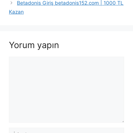
Betadonis Giriş betadonis152.com | 1000 TL
Kazan
Yorum yapın
Yorum
İsim