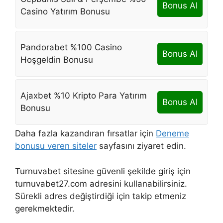
Bonus Al
Casino Yatırım Bonusu
Pandorabet %100 Casino
Bonus Al
Hoşgeldin Bonusu
Ajaxbet %10 Kripto Para Yatırım
Bonus Al
Bonusu
Daha fazla kazandıran fırsatlar için
Deneme
bonusu veren siteler
sayfasını ziyaret edin.
Turnuvabet sitesine güvenli şekilde giriş için
turnuvabet27.com adresini kullanabilirsiniz.
Sürekli adres değiştirdiği için takip etmeniz
gerekmektedir.