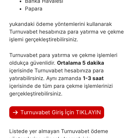
Banka Havalesi
Papara
yukarıdaki ödeme yöntemlerini kullanarak
Turnuvabet hesabınıza para yatırma ve çekme
işlemi gerçekleştirebilirsiniz.
Turnuvabet para yatırma ve çekme işlemleri
oldukça güvenlidir.
Ortalama 5 dakika
içerisinde Turnuvabet hesabınıza para
yatırabilirsiniz. Aynı zamanda
1-3 saat
içerisinde de tüm para çekme işlemlerinizi
gerçekleştirebilirsiniz.
Turnuvabet Giriş İçin TIKLAYIN
Listede yer almayan Turnuvabet ödeme