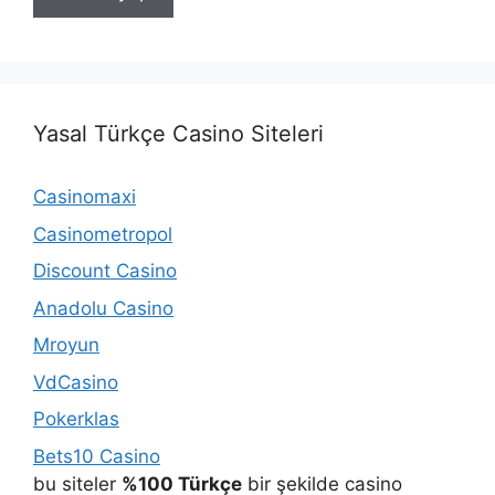
Yasal Türkçe Casino Siteleri
Casinomaxi
Casinometropol
Discount Casino
Anadolu Casino
Mroyun
VdCasino
Pokerklas
Bets10 Casino
bu siteler
%100 Türkçe
bir şekilde casino