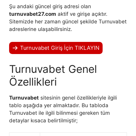
Şu andaki güncel giriş adresi olan
turnuvabet27.com
aktif ve girişe açıktır.
Sitemizde her zaman güncel şekilde Turnuvabet
adreslerine ulaşabilirsiniz.
Turnuvabet Giriş İçin TIKLAYIN
Turnuvabet Genel
Özellikleri
Turnuvabet
sitesinin genel özellikleriyle ilgili
tablo aşağıda yer almaktadır. Bu tabloda
Turnuvabet ile ilgili bilinmesi gereken tüm
detaylar kısaca belirtilmiştir;