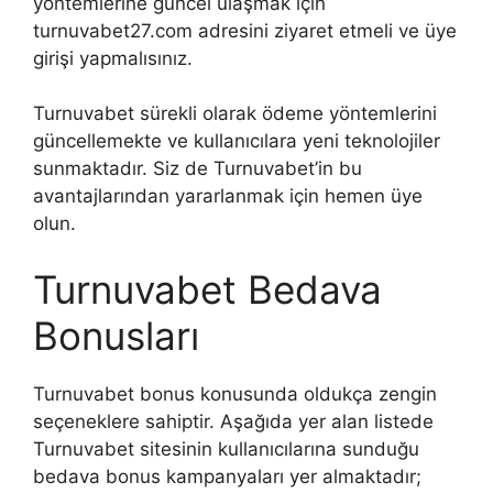
yöntemlerine güncel ulaşmak için
turnuvabet27.com adresini ziyaret etmeli ve üye
girişi yapmalısınız.
Turnuvabet sürekli olarak ödeme yöntemlerini
güncellemekte ve kullanıcılara yeni teknolojiler
sunmaktadır. Siz de Turnuvabet’in bu
avantajlarından yararlanmak için hemen üye
olun.
Turnuvabet Bedava
Bonusları
Turnuvabet bonus konusunda oldukça zengin
seçeneklere sahiptir. Aşağıda yer alan listede
Turnuvabet sitesinin kullanıcılarına sunduğu
bedava bonus kampanyaları yer almaktadır;