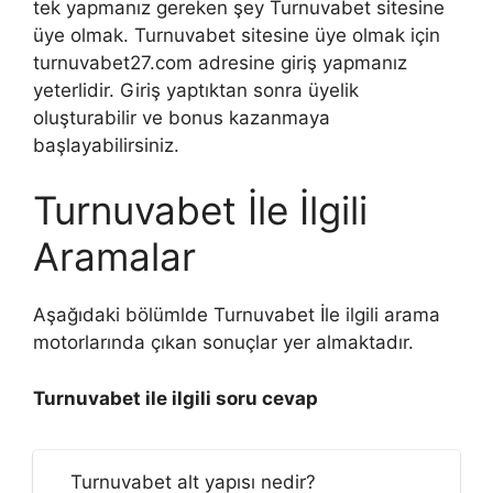
tek yapmanız gereken şey Turnuvabet sitesine
üye olmak. Turnuvabet sitesine üye olmak için
turnuvabet27.com adresine giriş yapmanız
yeterlidir. Giriş yaptıktan sonra üyelik
oluşturabilir ve bonus kazanmaya
başlayabilirsiniz.
Turnuvabet İle İlgili
Aramalar
Aşağıdaki bölümlde Turnuvabet İle ilgili arama
motorlarında çıkan sonuçlar yer almaktadır.
Turnuvabet ile ilgili soru cevap
Turnuvabet alt yapısı nedir?