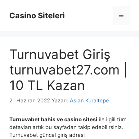
İçeriğe
atla
Casino Siteleri
Menü
Turnuvabet Giriş
turnuvabet27.com |
10 TL Kazan
21 Haziran 2022
Yazarı:
Aslan Kuraltepe
Turnuvabet bahis ve casino sitesi
ile ilgili tüm
detayları artık bu sayfadan takip edebilirsiniz.
Turnuvabet güncel giriş adresi