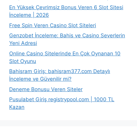
En Yüksek Çevrimsiz Bonus Veren 6 Slot Sitesi
İnceleme | 2026
Free Spin Veren Casino Slot Siteleri
Genzobet İnceleme: Bahis ve Casino Severlerin
Yeni Adresi
Online Casino Sitelerinde En Çok Oynanan 10
Slot Oyunu
Bahisram Giriş: bahisram377.com Detaylı
İnceleme ve Güvenilir mi?
Deneme Bonusu Veren Siteler
Pusulabet Giriş registrypool.com | 1000 TL
Kazan