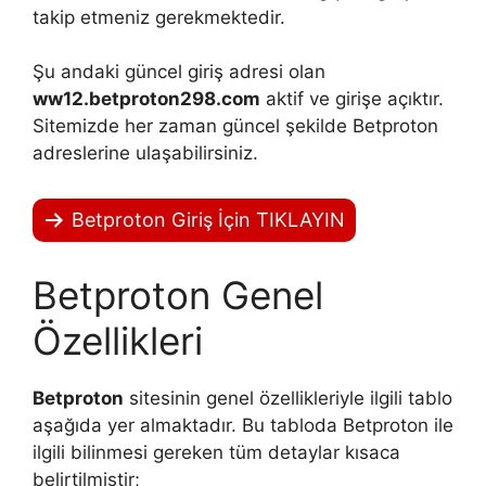
takip etmeniz gerekmektedir.
Şu andaki güncel giriş adresi olan
ww12.betproton298.com
aktif ve girişe açıktır.
Sitemizde her zaman güncel şekilde Betproton
adreslerine ulaşabilirsiniz.
Betproton Giriş İçin TIKLAYIN
Betproton Genel
Özellikleri
Betproton
sitesinin genel özellikleriyle ilgili tablo
aşağıda yer almaktadır. Bu tabloda Betproton ile
ilgili bilinmesi gereken tüm detaylar kısaca
belirtilmiştir;