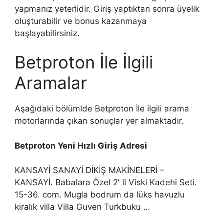
yapmanız yeterlidir. Giriş yaptıktan sonra üyelik
oluşturabilir ve bonus kazanmaya
başlayabilirsiniz.
Betproton İle İlgili
Aramalar
Aşağıdaki bölümlde Betproton İle ilgili arama
motorlarında çıkan sonuçlar yer almaktadır.
Betproton Yeni Hızlı Giriş Adresi
KANSAYİ SANAYİ DİKİŞ MAKİNELERİ –
KANSAYİ. Babalara Özel 2′ li Viski Kadehi Seti.
15-36. com. Mugla bodrum da lüks havuzlu
kiralık villa Villa Guven Turkbuku …