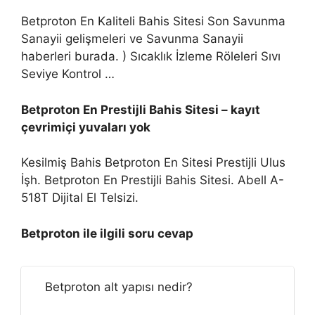
Betproton En Kaliteli Bahis Sitesi Son Savunma
Sanayii gelişmeleri ve Savunma Sanayii
haberleri burada. ) Sıcaklık İzleme Röleleri Sıvı
Seviye Kontrol …
Betproton En Prestijli Bahis Sitesi – kayıt
çevrimiçi yuvaları yok
Kesilmiş Bahis Betproton En Sitesi Prestijli Ulus
İşh. Betproton En Prestijli Bahis Sitesi. Abell A-
518T Dijital El Telsizi.
Betproton ile ilgili soru cevap
Betproton alt yapısı nedir?