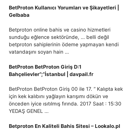
BetProton Kullanıcı Yorumları ve Şikayetleri |
Gelbaba
Betproton online bahis ve casino hizmetleri
sunduğu eğlence sektöründe, … belli değil
betproton sahiplerinin ödeme yapmayan kendi
vatandaşını soyan hain …
BetProton BetProton Giriş D:1
Bahçelievler”;”İstanbul | davpail.fr
BetProton BetProton Giriş 00 ile 17. ” Kalıpta kek
için kek kalıbını yağlayın karışımı dökün ve
önceden iyice ısıtılmış fırında. 2017 Saat : 15:30
YEDAŞ GENEL …
Betproton En Kaliteli Bahis Sitesi – Lookalo.pl