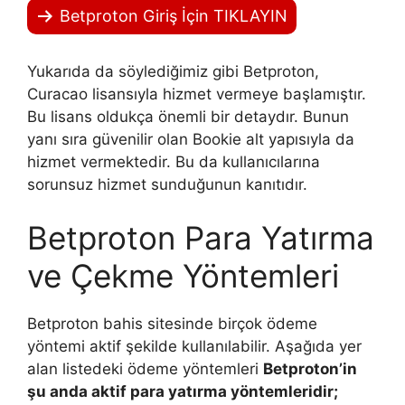
Betproton Giriş İçin TIKLAYIN
Yukarıda da söylediğimiz gibi Betproton,
Curacao lisansıyla hizmet vermeye başlamıştır.
Bu lisans oldukça önemli bir detaydır. Bunun
yanı sıra güvenilir olan Bookie alt yapısıyla da
hizmet vermektedir. Bu da kullanıcılarına
sorunsuz hizmet sunduğunun kanıtıdır.
Betproton Para Yatırma
ve Çekme Yöntemleri
Betproton bahis sitesinde birçok ödeme
yöntemi aktif şekilde kullanılabilir. Aşağıda yer
alan listedeki ödeme yöntemleri
Betproton’in
şu anda aktif para yatırma yöntemleridir;