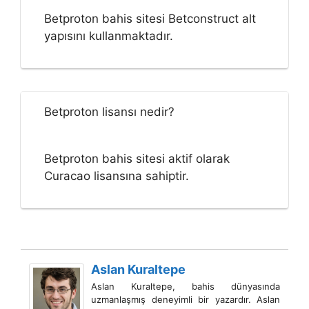
Betproton bahis sitesi Betconstruct alt
yapısını kullanmaktadır.
Betproton lisansı nedir?
Betproton bahis sitesi aktif olarak
Curacao lisansına sahiptir.
Aslan Kuraltepe
Aslan Kuraltepe, bahis dünyasında
uzmanlaşmış deneyimli bir yazardır. Aslan