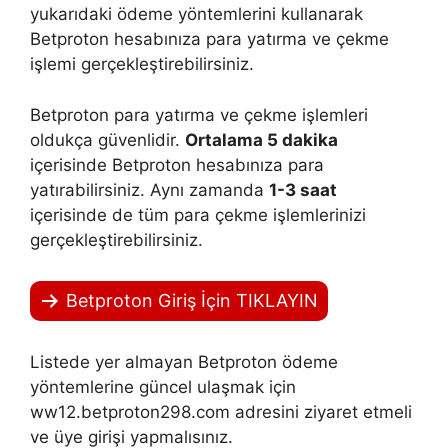
yukarıdaki ödeme yöntemlerini kullanarak
Betproton hesabınıza para yatırma ve çekme
işlemi gerçekleştirebilirsiniz.
Betproton para yatırma ve çekme işlemleri
oldukça güvenlidir.
Ortalama 5 dakika
içerisinde Betproton hesabınıza para
yatırabilirsiniz. Aynı zamanda
1-3 saat
içerisinde de tüm para çekme işlemlerinizi
gerçekleştirebilirsiniz.
Betproton Giriş İçin TIKLAYIN
Listede yer almayan Betproton ödeme
yöntemlerine güncel ulaşmak için
ww12.betproton298.com adresini ziyaret etmeli
ve üye girişi yapmalısınız.