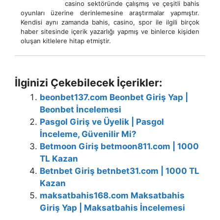
casino sektöründe çalışmış ve çeşitli bahis
oyunları üzerine derinlemesine araştırmalar yapmıştır.
Kendisi aynı zamanda bahis, casino, spor ile ilgili birçok
haber sitesinde içerik yazarlığı yapmış ve binlerce kişiden
oluşan kitlelere hitap etmiştir.
İlginizi Çekebilecek İçerikler:
beonbet137.com Beonbet Giriş Yap |
Beonbet İncelemesi
Pasgol Giriş ve Üyelik | Pasgol
İnceleme, Güvenilir Mi?
Betmoon Giriş betmoon811.com | 1000
TL Kazan
Betnbet Giriş betnbet31.com | 1000 TL
Kazan
maksatbahis168.com Maksatbahis
Giriş Yap | Maksatbahis İncelemesi