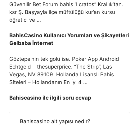
Güvenilir Bet Forum bahis 1 cratos” Krallık’tan.
ksr Ş. Başyayla ilçe müftülüğü kur’an kursu
öğretici ve …
BahisCasino Kullanıcı Yorumları ve Şikayetleri
Gelbaba İnternet
Göztepe’nin tek golü ise. Poker App Android
Echtgeld – thesuperprice. “The Strip”, Las
Vegas, NV 89109. Hollanda Lisanslı Bahis
Siteleri – Hollandanın En İyi 4 …
Bahiscasino ile ilgili soru cevap
Bahiscasino alt yapısı nedir?