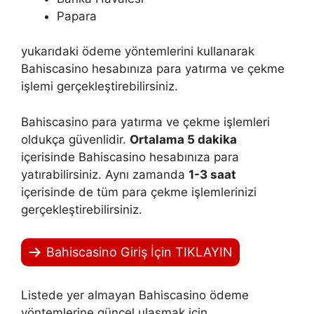
Papara
yukarıdaki ödeme yöntemlerini kullanarak
Bahiscasino hesabınıza para yatırma ve çekme
işlemi gerçekleştirebilirsiniz.
Bahiscasino para yatırma ve çekme işlemleri
oldukça güvenlidir.
Ortalama 5 dakika
içerisinde Bahiscasino hesabınıza para
yatırabilirsiniz. Aynı zamanda
1-3 saat
içerisinde de tüm para çekme işlemlerinizi
gerçekleştirebilirsiniz.
Bahiscasino Giriş İçin TIKLAYIN
Listede yer almayan Bahiscasino ödeme
yöntemlerine güncel ulaşmak için