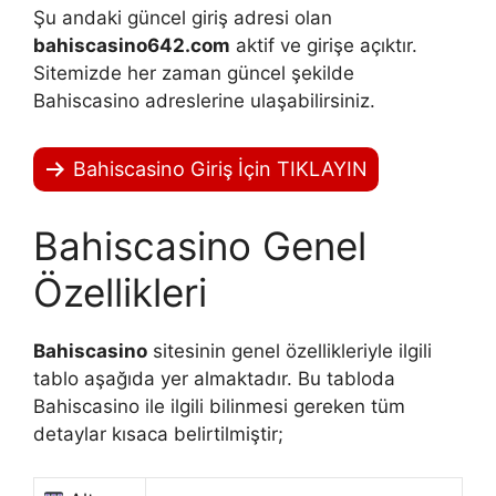
Şu andaki güncel giriş adresi olan
bahiscasino642.com
aktif ve girişe açıktır.
Sitemizde her zaman güncel şekilde
Bahiscasino adreslerine ulaşabilirsiniz.
Bahiscasino Giriş İçin TIKLAYIN
Bahiscasino Genel
Özellikleri
Bahiscasino
sitesinin genel özellikleriyle ilgili
tablo aşağıda yer almaktadır. Bu tabloda
Bahiscasino ile ilgili bilinmesi gereken tüm
detaylar kısaca belirtilmiştir;