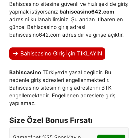
Bahiscasino sitesine güvenli ve hızlı şekilde giriş
yapmak istiyorsanız
bahiscasino642.com
adresini kullanabilirsiniz. Şu andan itibaren en
güncel Bahiscasino giriş adresi
bahiscasino642.com adresidir ve girişe açıktır.
Bahiscasino Giriş İçin TIKLAYIN
Bahiscasino
Türkiye’de yasal değildir. Bu
nedenle giriş adresleri engellenmektedir.
Bahiscasino sitesinin giriş adreslerini BTK
engellemektedir. Engellenen adreslere giriş
yapılamaz.
Size Özel Bonus Fırsatı
Gameofbet %25 Spor Kayıp