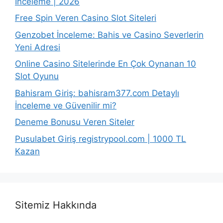
İnceleme | 2026
Free Spin Veren Casino Slot Siteleri
Genzobet İnceleme: Bahis ve Casino Severlerin
Yeni Adresi
Online Casino Sitelerinde En Çok Oynanan 10
Slot Oyunu
Bahisram Giriş: bahisram377.com Detaylı
İnceleme ve Güvenilir mi?
Deneme Bonusu Veren Siteler
Pusulabet Giriş registrypool.com | 1000 TL
Kazan
Sitemiz Hakkında