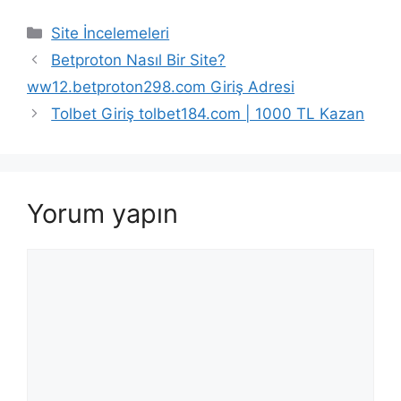
Kategoriler
Site İncelemeleri
Betproton Nasıl Bir Site?
ww12.betproton298.com Giriş Adresi
Tolbet Giriş tolbet184.com | 1000 TL Kazan
Yorum yapın
Yorum