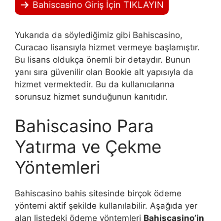
Bahiscasino Giriş İçin TIKLAYIN
Yukarıda da söylediğimiz gibi Bahiscasino,
Curacao lisansıyla hizmet vermeye başlamıştır.
Bu lisans oldukça önemli bir detaydır. Bunun
yanı sıra güvenilir olan Bookie alt yapısıyla da
hizmet vermektedir. Bu da kullanıcılarına
sorunsuz hizmet sunduğunun kanıtıdır.
Bahiscasino Para
Yatırma ve Çekme
Yöntemleri
Bahiscasino bahis sitesinde birçok ödeme
yöntemi aktif şekilde kullanılabilir. Aşağıda yer
alan listedeki ödeme yöntemleri
Bahiscasino’in