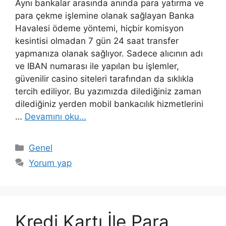
Aynı bankalar arasında anında para yatırma ve
para çekme işlemine olanak sağlayan Banka
Havalesi ödeme yöntemi, hiçbir komisyon
kesintisi olmadan 7 gün 24 saat transfer
yapmanıza olanak sağlıyor. Sadece alıcının adı
ve IBAN numarası ile yapılan bu işlemler,
güvenilir casino siteleri tarafından da sıklıkla
tercih ediliyor. Bu yazımızda dilediğiniz zaman
dilediğiniz yerden mobil bankacılık hizmetlerini
…
Devamını oku…
Kategoriler
Genel
Yorum yap
Kredi Kartı İle Para