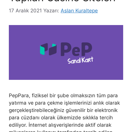
17 Aralık 2021
Yazarı:
Aslan Kuraltepe
PepPara, fiziksel bir şube olmaksızın tüm para
yatırma ve para çekme işlemlerinizi anlık olarak
gerçekleştirebileceğiniz güvenilir bir elektronik
para cüzdanı olarak ülkemizde sıklıkla tercih
ediliyor. İnternet alışverişlerinde aktif olarak