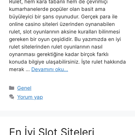
Rulet, hem kara tabanlı hem de çevrimiçi
kumarhanelerde popüler olan basit ama
büyüleyici bir şans oyunudur. Gerçek para ile
online casino siteleri üzerinden oynanabilen
rulet, slot oyunlarının aksine kuralları bilinmesi
gereken bir oyun çeşididir. Bu yazımızda en iyi
rulet sitelerinden rulet oyunlarının nasıl
oynanması gerektiğine kadar birçok farklı
konuda bilgiye ulaşabilirsiniz. İşte rulet hakkında
merak …
Devamını oku…
Kategoriler
Genel
Yorum yap
En İyi Slot Siteleri