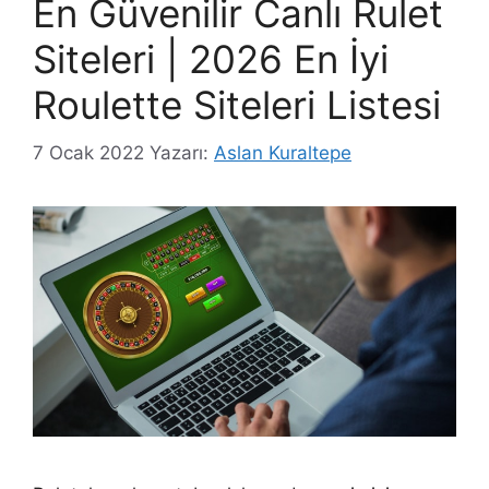
En Güvenilir Canlı Rulet
Siteleri | 2026 En İyi
Roulette Siteleri Listesi
7 Ocak 2022
Yazarı:
Aslan Kuraltepe