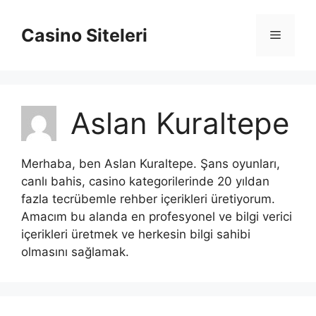
İçeriğe
atla
Casino Siteleri
Menü
Aslan Kuraltepe
Merhaba, ben Aslan Kuraltepe. Şans oyunları,
canlı bahis, casino kategorilerinde 20 yıldan
fazla tecrübemle rehber içerikleri üretiyorum.
Amacım bu alanda en profesyonel ve bilgi verici
içerikleri üretmek ve herkesin bilgi sahibi
olmasını sağlamak.