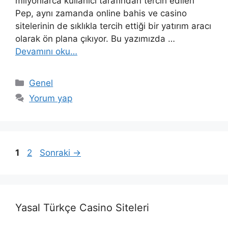
milyonlarca kullanıcı tarafından tercih edilen
Pep, aynı zamanda online bahis ve casino
sitelerinin de sıklıkla tercih ettiği bir yatırım aracı
olarak ön plana çıkıyor. Bu yazımızda …
Devamını oku…
Kategoriler
Genel
Yorum yap
Sayfa
Sayfa
1
2
Sonraki
→
Yasal Türkçe Casino Siteleri