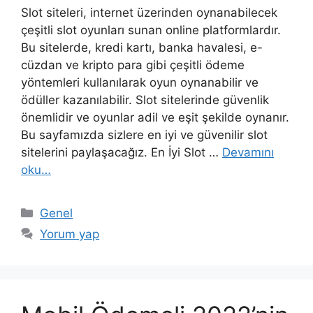
Slot siteleri, internet üzerinden oynanabilecek
çeşitli slot oyunları sunan online platformlardır.
Bu sitelerde, kredi kartı, banka havalesi, e-
cüzdan ve kripto para gibi çeşitli ödeme
yöntemleri kullanılarak oyun oynanabilir ve
ödüller kazanılabilir. Slot sitelerinde güvenlik
önemlidir ve oyunlar adil ve eşit şekilde oynanır.
Bu sayfamızda sizlere en iyi ve güvenilir slot
sitelerini paylaşacağız. En İyi Slot …
Devamını
oku…
Kategoriler
Genel
Yorum yap