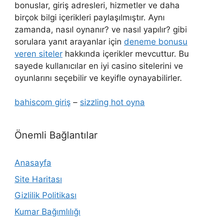
bonuslar, giriş adresleri, hizmetler ve daha
birçok bilgi içerikleri paylaşılmıştır. Aynı
zamanda, nasıl oynanır? ve nasıl yapılır? gibi
sorulara yanıt arayanlar için
deneme bonusu
veren siteler
hakkında içerikler mevcuttur. Bu
sayede kullanıcılar en iyi casino sitelerini ve
oyunlarını seçebilir ve keyifle oynayabilirler.
bahiscom giriş
–
sizzling hot oyna
Önemli Bağlantılar
Anasayfa
Site Haritası
Gizlilik Politikası
Kumar Bağımlılığı