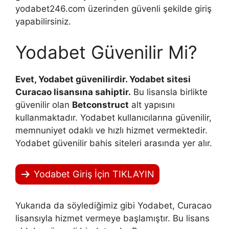
yodabet246.com üzerinden güvenli şekilde giriş
yapabilirsiniz.
Yodabet Güvenilir Mi?
Evet, Yodabet güvenilirdir. Yodabet sitesi
Curacao lisansına sahiptir.
Bu lisansla birlikte
güvenilir olan
Betconstruct
alt yapısını
kullanmaktadır. Yodabet kullanıcılarına güvenilir,
memnuniyet odaklı ve hızlı hizmet vermektedir.
Yodabet güvenilir bahis siteleri arasında yer alır.
Yodabet Giriş İçin TIKLAYIN
Yukarıda da söylediğimiz gibi Yodabet, Curacao
lisansıyla hizmet vermeye başlamıştır. Bu lisans