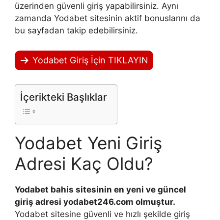
üzerinden güvenli giriş yapabilirsiniz. Aynı
zamanda Yodabet sitesinin aktif bonuslarını da
bu sayfadan takip edebilirsiniz.
Yodabet Giriş İçin TIKLAYIN
İçerikteki Başlıklar
Yodabet Yeni Giriş
Adresi Kaç Oldu?
Yodabet bahis sitesinin en yeni ve güncel
giriş adresi yodabet246.com olmuştur.
Yodabet sitesine güvenli ve hızlı şekilde giriş