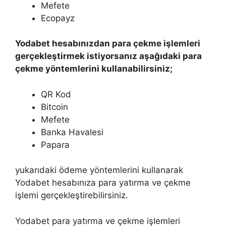
Mefete
Ecopayz
Yodabet hesabınızdan para çekme işlemleri
gerçekleştirmek istiyorsanız aşağıdaki para
çekme yöntemlerini kullanabilirsiniz;
QR Kod
Bitcoin
Mefete
Banka Havalesi
Papara
yukarıdaki ödeme yöntemlerini kullanarak
Yodabet hesabınıza para yatırma ve çekme
işlemi gerçekleştirebilirsiniz.
Yodabet para yatırma ve çekme işlemleri