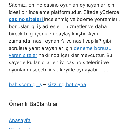
Sitemiz, online casino oyunları oynayanlar için
ideal bir inceleme platformudur. Sitede yüzlerce
casino siteleri
incelenmiş ve ödeme yöntemleri,
bonuslar, giriş adresleri, hizmetler ve daha
birçok bilgi içerikleri paylaşılmıştır. Aynı
zamanda, nasıl oynanır? ve nasıl yapılır? gibi
sorulara yanıt arayanlar için
deneme bonusu
veren siteler
hakkında içerikler mevcuttur. Bu
sayede kullanıcılar en iyi casino sitelerini ve
oyunlarını seçebilir ve keyifle oynayabilirler.
bahiscom giriş
–
sizzling hot oyna
Önemli Bağlantılar
Anasayfa