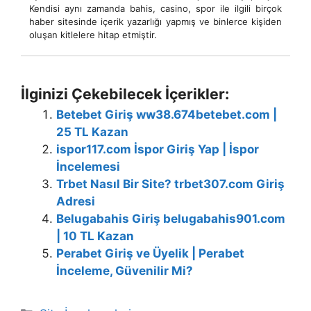
Kendisi aynı zamanda bahis, casino, spor ile ilgili birçok
haber sitesinde içerik yazarlığı yapmış ve binlerce kişiden
oluşan kitlelere hitap etmiştir.
İlginizi Çekebilecek İçerikler:
Betebet Giriş ww38.674betebet.com |
25 TL Kazan
ispor117.com İspor Giriş Yap | İspor
İncelemesi
Trbet Nasıl Bir Site? trbet307.com Giriş
Adresi
Belugabahis Giriş belugabahis901.com
| 10 TL Kazan
Perabet Giriş ve Üyelik | Perabet
İnceleme, Güvenilir Mi?
Kategoriler