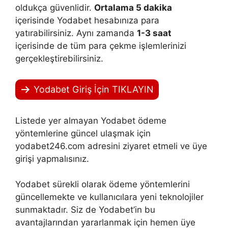
oldukça güvenlidir.
Ortalama 5 dakika
içerisinde Yodabet hesabınıza para
yatırabilirsiniz. Aynı zamanda
1-3 saat
içerisinde de tüm para çekme işlemlerinizi
gerçekleştirebilirsiniz.
Yodabet Giriş İçin TIKLAYIN
Listede yer almayan Yodabet ödeme
yöntemlerine güncel ulaşmak için
yodabet246.com adresini ziyaret etmeli ve üye
girişi yapmalısınız.
Yodabet sürekli olarak ödeme yöntemlerini
güncellemekte ve kullanıcılara yeni teknolojiler
sunmaktadır. Siz de Yodabet’in bu
avantajlarından yararlanmak için hemen üye