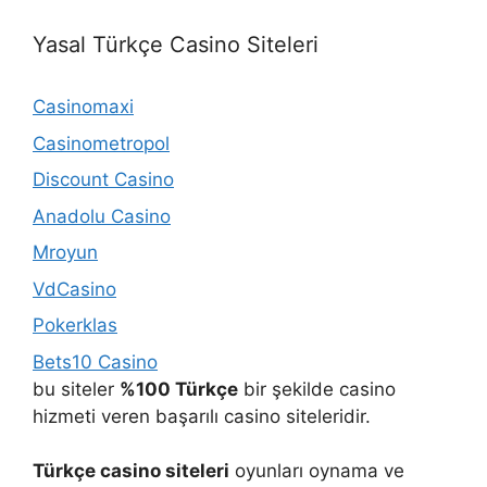
Yasal Türkçe Casino Siteleri
Casinomaxi
Casinometropol
Discount Casino
Anadolu Casino
Mroyun
VdCasino
Pokerklas
Bets10 Casino
bu siteler
%100 Türkçe
bir şekilde casino
hizmeti veren başarılı casino siteleridir.
Türkçe casino siteleri
oyunları oynama ve