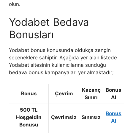
olun.
Yodabet Bedava
Bonusları
Yodabet bonus konusunda oldukça zengin
seçeneklere sahiptir. Aşağıda yer alan listede
Yodabet sitesinin kullanıcılarına sunduğu
bedava bonus kampanyaları yer almaktadır;
Kazanç
Bonus
Bonus
Çevrim
Sınırı
Al
500 TL
Bonus
Hoşgeldin
Çevrimsiz
Sınırsız
Al
Bonusu