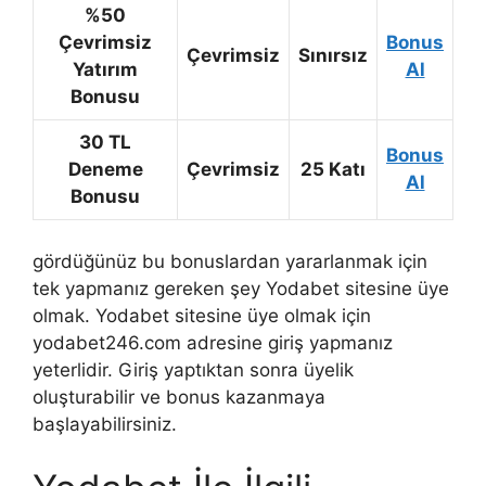
%50
Çevrimsiz
Bonus
Çevrimsiz
Sınırsız
Yatırım
Al
Bonusu
30 TL
Bonus
Deneme
Çevrimsiz
25 Katı
Al
Bonusu
gördüğünüz bu bonuslardan yararlanmak için
tek yapmanız gereken şey Yodabet sitesine üye
olmak. Yodabet sitesine üye olmak için
yodabet246.com adresine giriş yapmanız
yeterlidir. Giriş yaptıktan sonra üyelik
oluşturabilir ve bonus kazanmaya
başlayabilirsiniz.