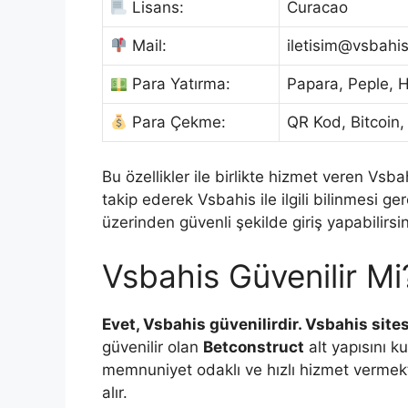
Lisans:
Curacao
Mail:
iletisim@vsbahi
Para Yatırma:
Papara, Peple, 
Para Çekme:
QR Kod, Bitcoin
Bu özellikler ile birlikte hizmet veren Vsbah
takip ederek Vsbahis ile ilgili bilinmesi 
üzerinden güvenli şekilde giriş yapabilirsin
Vsbahis Güvenilir Mi
Evet, Vsbahis güvenilirdir. Vsbahis sites
güvenilir olan
Betconstruct
alt yapısını ku
memnuniyet odaklı ve hızlı hizmet vermekte
alır.