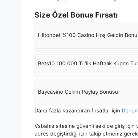
Size Özel Bonus Fırsatı
Hiltonbet %100 Casino Hoş Geldin Bonu
Bets10 100.000 TL’lik Haftalık Kupon Tu
Baycasino Çekim Paylaş Bonusu
Daha fazla kazandıran fırsatlar için
Deneme
Vsbahis sitesine güvenli şekilde giriş için
adres değiştirdiği için takip etmeniz gere