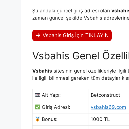
Şu andaki güncel giriş adresi olan
vsbahi
zaman güncel şekilde Vsbahis adreslerine u
Vsbahis Giriş İçin TIKLAYIN
Vsbahis Genel Özellik
Vsbahis
sitesinin genel özellikleriyle ilg
ile ilgili bilinmesi gereken tüm detaylar kısa
Alt Yapı:
Betconstruct
Giriş Adresi:
vsbahis69.com
Bonus:
1000 TL