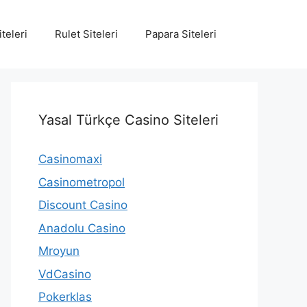
iteleri
Rulet Siteleri
Papara Siteleri
Yasal Türkçe Casino Siteleri
Casinomaxi
Casinometropol
Discount Casino
Anadolu Casino
Mroyun
VdCasino
Pokerklas