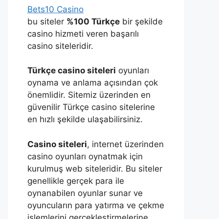
Bets10 Casino
bu siteler
%100 Türkçe
bir şekilde
casino hizmeti veren başarılı
casino siteleridir.
Türkçe casino siteleri
oyunları
oynama ve anlama açısından çok
önemlidir. Sitemiz üzerinden en
güvenilir Türkçe casino sitelerine
en hızlı şekilde ulaşabilirsiniz.
Casino siteleri
, internet üzerinden
casino oyunları oynatmak için
kurulmuş web siteleridir. Bu siteler
genellikle gerçek para ile
oynanabilen oyunlar sunar ve
oyuncuların para yatırma ve çekme
işlemlerini gerçekleştirmelerine