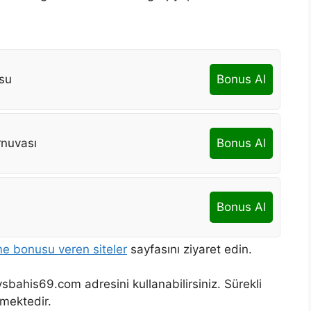
su
Bonus Al
rnuvası
Bonus Al
Bonus Al
 bonusu veren siteler
sayfasını ziyaret edin.
 vsbahis69.com adresini kullanabilirsiniz. Sürekli
kmektedir.