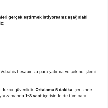
eri gerçekleştirmek istiyorsanız aşağıdaki
iz;
 Vsbahis hesabınıza para yatırma ve çekme işlemi
ldukça güvenlidir.
Ortalama 5 dakika
içerisinde
 Aynı zamanda
1-3 saat
içerisinde de tüm para