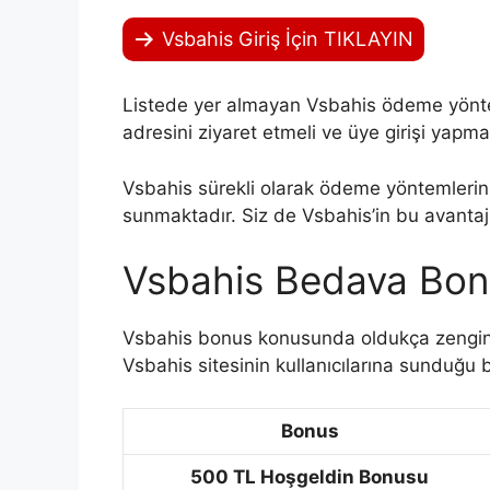
Vsbahis Giriş İçin TIKLAYIN
Listede yer almayan Vsbahis ödeme yönt
adresini ziyaret etmeli ve üye girişi yapmal
Vsbahis sürekli olarak ödeme yöntemlerini 
sunmaktadır. Siz de Vsbahis’in bu avanta
Vsbahis Bedava Bonu
Vsbahis bonus konusunda oldukça zengin s
Vsbahis sitesinin kullanıcılarına sunduğ
Bonus
500 TL Hoşgeldin Bonusu