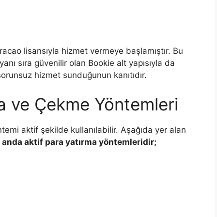
racao lisansıyla hizmet vermeye başlamıştır. Bu
anı sıra güvenilir olan Bookie alt yapısıyla da
 sorunsuz hizmet sunduğunun kanıtıdır.
a ve Çekme Yöntemleri
mi aktif şekilde kullanılabilir. Aşağıda yer alan
 anda aktif para yatırma yöntemleridir;