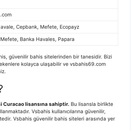
s.com
Havale, Cepbank, Mefete, Ecopayz
, Mefete, Banka Havales, Papara
is, güvenilir bahis sitelerinden bir tanesidir. Bizi
gerekenlere kolayca ulaşabilir ve vsbahis69.com
iz.
?
i Curacao lisansına sahiptir.
Bu lisansla birlikte
llanmaktadır. Vsbahis kullanıcılarına güvenilir,
dir. Vsbahis güvenilir bahis siteleri arasında yer