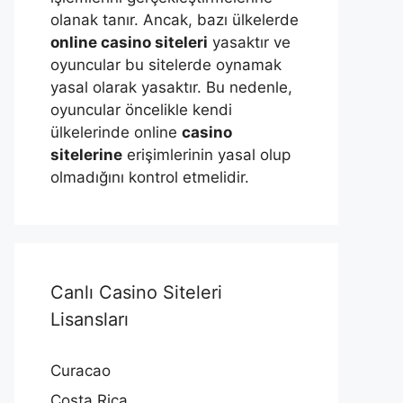
olanak tanır. Ancak, bazı ülkelerde
online casino siteleri
yasaktır ve
oyuncular bu sitelerde oynamak
yasal olarak yasaktır. Bu nedenle,
oyuncular öncelikle kendi
ülkelerinde online
casino
sitelerine
erişimlerinin yasal olup
olmadığını kontrol etmelidir.
Canlı Casino Siteleri
Lisansları
Curacao
Costa Rica