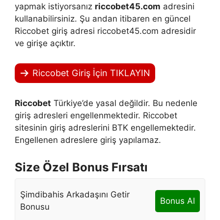
yapmak istiyorsanız
riccobet45.com
adresini
kullanabilirsiniz. Şu andan itibaren en güncel
Riccobet giriş adresi riccobet45.com adresidir
ve girişe açıktır.
Riccobet Giriş İçin TIKLAYIN
Riccobet
Türkiye’de yasal değildir. Bu nedenle
giriş adresleri engellenmektedir. Riccobet
sitesinin giriş adreslerini BTK engellemektedir.
Engellenen adreslere giriş yapılamaz.
Size Özel Bonus Fırsatı
Şimdibahis Arkadaşını Getir
Bonus Al
Bonusu