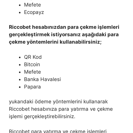
Mefete
Ecopayz
Riccobet hesabınızdan para çekme işlemleri
gerçekleştirmek istiyorsanız aşağıdaki para
çekme yöntemlerini kullanabilirsiniz;
QR Kod
Bitcoin
Mefete
Banka Havalesi
Papara
yukarıdaki ödeme yöntemlerini kullanarak
Riccobet hesabınıza para yatırma ve çekme
işlemi gerçekleştirebilirsiniz.
Riccobet para yatırma ve çekme işlemleri