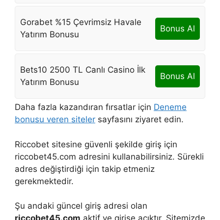
Gorabet %15 Çevrimsiz Havale
Bonus Al
Yatırım Bonusu
Bets10 2500 TL Canlı Casino İlk
Bonus Al
Yatırım Bonusu
Daha fazla kazandıran fırsatlar için
Deneme
bonusu veren siteler
sayfasını ziyaret edin.
Riccobet sitesine güvenli şekilde giriş için
riccobet45.com adresini kullanabilirsiniz. Sürekli
adres değiştirdiği için takip etmeniz
gerekmektedir.
Şu andaki güncel giriş adresi olan
riccobet45.com
aktif ve girişe açıktır. Sitemizde