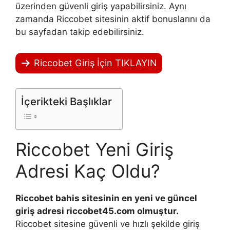
üzerinden güvenli giriş yapabilirsiniz. Aynı
zamanda Riccobet sitesinin aktif bonuslarını da
bu sayfadan takip edebilirsiniz.
Riccobet Giriş İçin TIKLAYIN
İçerikteki Başlıklar
Riccobet Yeni Giriş
Adresi Kaç Oldu?
Riccobet bahis sitesinin en yeni ve güncel
giriş adresi riccobet45.com olmuştur.
Riccobet sitesine güvenli ve hızlı şekilde giriş