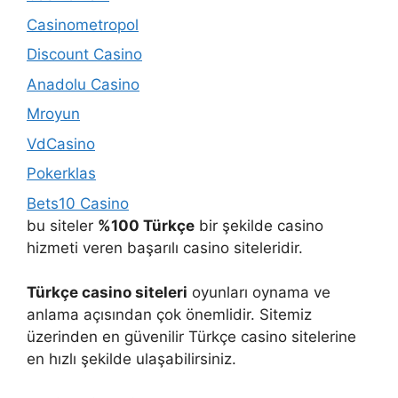
Casinometropol
Discount Casino
Anadolu Casino
Mroyun
VdCasino
Pokerklas
Bets10 Casino
bu siteler
%100 Türkçe
bir şekilde casino
hizmeti veren başarılı casino siteleridir.
Türkçe casino siteleri
oyunları oynama ve
anlama açısından çok önemlidir. Sitemiz
üzerinden en güvenilir Türkçe casino sitelerine
en hızlı şekilde ulaşabilirsiniz.