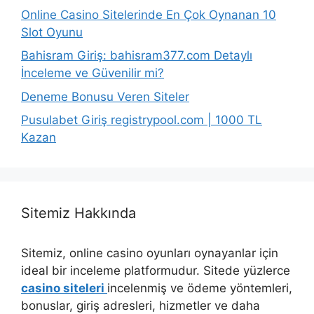
Online Casino Sitelerinde En Çok Oynanan 10
Slot Oyunu
Bahisram Giriş: bahisram377.com Detaylı
İnceleme ve Güvenilir mi?
Deneme Bonusu Veren Siteler
Pusulabet Giriş registrypool.com | 1000 TL
Kazan
Sitemiz Hakkında
Sitemiz, online casino oyunları oynayanlar için
ideal bir inceleme platformudur. Sitede yüzlerce
casino siteleri
incelenmiş ve ödeme yöntemleri,
bonuslar, giriş adresleri, hizmetler ve daha