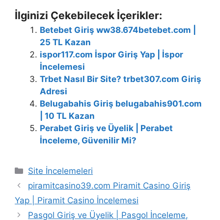
İlginizi Çekebilecek İçerikler:
Betebet Giriş ww38.674betebet.com |
25 TL Kazan
ispor117.com İspor Giriş Yap | İspor
İncelemesi
Trbet Nasıl Bir Site? trbet307.com Giriş
Adresi
Belugabahis Giriş belugabahis901.com
| 10 TL Kazan
Perabet Giriş ve Üyelik | Perabet
İnceleme, Güvenilir Mi?
Kategoriler
Site İncelemeleri
piramitcasino39.com Piramit Casino Giriş
Yap | Piramit Casino İncelemesi
Pasgol Giriş ve Üyelik | Pasgol İnceleme,