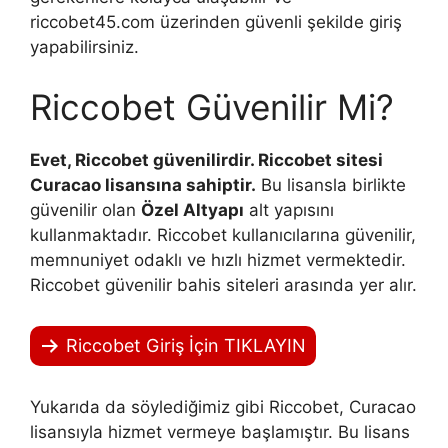
riccobet45.com üzerinden güvenli şekilde giriş
yapabilirsiniz.
Riccobet Güvenilir Mi?
Evet, Riccobet güvenilirdir. Riccobet sitesi
Curacao lisansına sahiptir.
Bu lisansla birlikte
güvenilir olan
Özel Altyapı
alt yapısını
kullanmaktadır. Riccobet kullanıcılarına güvenilir,
memnuniyet odaklı ve hızlı hizmet vermektedir.
Riccobet güvenilir bahis siteleri arasında yer alır.
Riccobet Giriş İçin TIKLAYIN
Yukarıda da söylediğimiz gibi Riccobet, Curacao
lisansıyla hizmet vermeye başlamıştır. Bu lisans