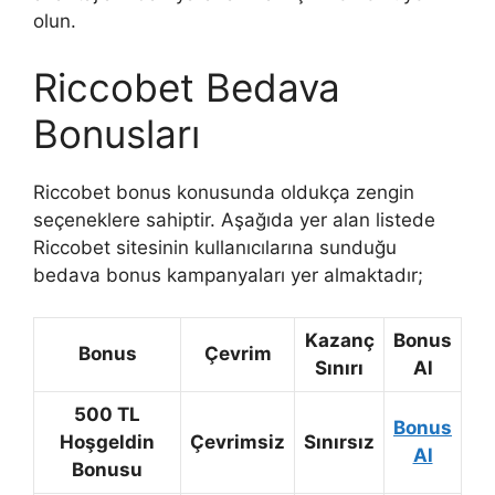
olun.
Riccobet Bedava
Bonusları
Riccobet bonus konusunda oldukça zengin
seçeneklere sahiptir. Aşağıda yer alan listede
Riccobet sitesinin kullanıcılarına sunduğu
bedava bonus kampanyaları yer almaktadır;
Kazanç
Bonus
Bonus
Çevrim
Sınırı
Al
500 TL
Bonus
Hoşgeldin
Çevrimsiz
Sınırsız
Al
Bonusu