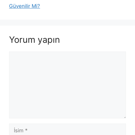
Güvenilir Mi?
Yorum yapın
Yorum
İsim