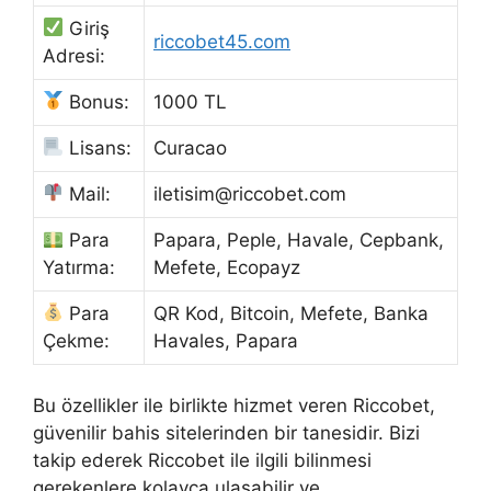
Giriş
riccobet45.com
Adresi:
Bonus:
1000 TL
Lisans:
Curacao
Mail:
iletisim@riccobet.com
Para
Papara, Peple, Havale, Cepbank,
Yatırma:
Mefete, Ecopayz
Para
QR Kod, Bitcoin, Mefete, Banka
Çekme:
Havales, Papara
Bu özellikler ile birlikte hizmet veren Riccobet,
güvenilir bahis sitelerinden bir tanesidir. Bizi
takip ederek Riccobet ile ilgili bilinmesi
gerekenlere kolayca ulaşabilir ve