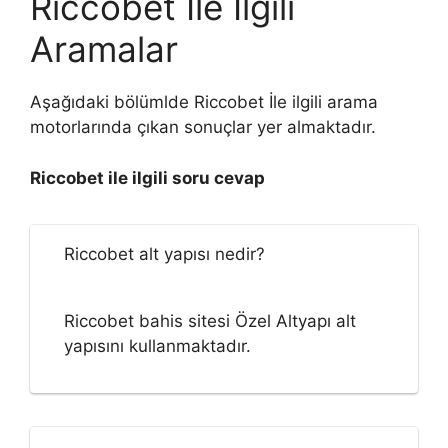
Riccobet İle İlgili
Aramalar
Aşağıdaki bölümlde Riccobet İle ilgili arama
motorlarında çıkan sonuçlar yer almaktadır.
Riccobet ile ilgili soru cevap
Riccobet alt yapısı nedir?
Riccobet bahis sitesi Özel Altyapı alt
yapısını kullanmaktadır.