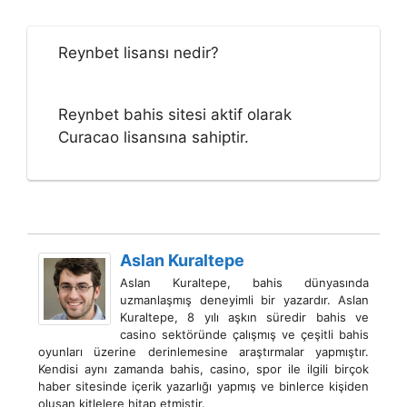
Reynbet lisansı nedir?
Reynbet bahis sitesi aktif olarak
Curacao lisansına sahiptir.
Aslan Kuraltepe
Aslan Kuraltepe, bahis dünyasında
uzmanlaşmış deneyimli bir yazardır. Aslan
Kuraltepe, 8 yılı aşkın süredir bahis ve
casino sektöründe çalışmış ve çeşitli bahis
oyunları üzerine derinlemesine araştırmalar yapmıştır.
Kendisi aynı zamanda bahis, casino, spor ile ilgili birçok
haber sitesinde içerik yazarlığı yapmış ve binlerce kişiden
oluşan kitlelere hitap etmiştir.