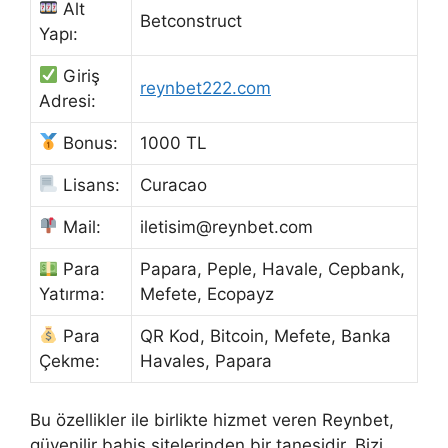
Alt
Betconstruct
Yapı:
Giriş
reynbet222.com
Adresi:
Bonus:
1000 TL
Lisans:
Curacao
Mail:
iletisim@reynbet.com
Para
Papara, Peple, Havale, Cepbank,
Yatırma:
Mefete, Ecopayz
Para
QR Kod, Bitcoin, Mefete, Banka
Çekme:
Havales, Papara
Bu özellikler ile birlikte hizmet veren Reynbet,
güvenilir bahis sitelerinden bir tanesidir. Bizi