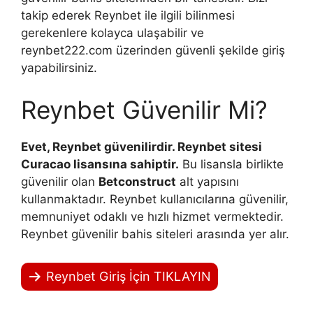
takip ederek Reynbet ile ilgili bilinmesi
gerekenlere kolayca ulaşabilir ve
reynbet222.com üzerinden güvenli şekilde giriş
yapabilirsiniz.
Reynbet Güvenilir Mi?
Evet, Reynbet güvenilirdir. Reynbet sitesi
Curacao lisansına sahiptir.
Bu lisansla birlikte
güvenilir olan
Betconstruct
alt yapısını
kullanmaktadır. Reynbet kullanıcılarına güvenilir,
memnuniyet odaklı ve hızlı hizmet vermektedir.
Reynbet güvenilir bahis siteleri arasında yer alır.
Reynbet Giriş İçin TIKLAYIN