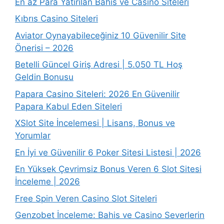
En az Para Yatırılan Bahis ve Casino Siteleri
Kıbrıs Casino Siteleri
Aviator Oynayabileceğiniz 10 Güvenilir Site
Önerisi – 2026
Betelli Güncel Giriş Adresi | 5.050 TL Hoş
Geldin Bonusu
Papara Casino Siteleri: 2026 En Güvenilir
Papara Kabul Eden Siteleri
XSlot Site İncelemesi | Lisans, Bonus ve
Yorumlar
En İyi ve Güvenilir 6 Poker Sitesi Listesi | 2026
En Yüksek Çevrimsiz Bonus Veren 6 Slot Sitesi
İnceleme | 2026
Free Spin Veren Casino Slot Siteleri
Genzobet İnceleme: Bahis ve Casino Severlerin