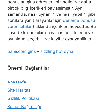
bonuslar, giriş adresleri, hizmetler ve daha
birçok bilgi içerikleri paylaşılmıştır. Aynı
zamanda, nasıl oynanır? ve nasıl yapılır? gibi
sorulara yanıt arayanlar için
deneme bonusu
veren siteler
hakkında içerikler mevcuttur. Bu
sayede kullanıcılar en iyi casino sitelerini ve
oyunlarını seçebilir ve keyifle oynayabilirler.
bahiscom giriş
–
sizzling hot oyna
Önemli Bağlantılar
Anasayfa
Site Haritası
Gizlilik Politikası
Kumar Bağımlılığı