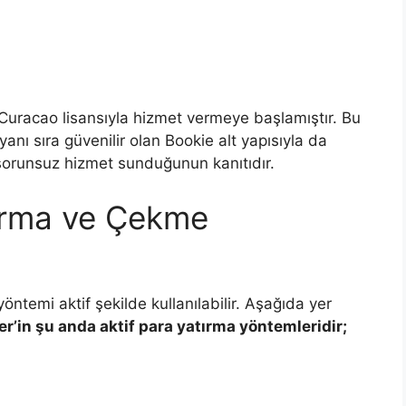
Curacao lisansıyla hizmet vermeye başlamıştır. Bu
anı sıra güvenilir olan Bookie alt yapısıyla da
 sorunsuz hizmet sunduğunun kanıtıdır.
ırma ve Çekme
temi aktif şekilde kullanılabilir. Aşağıda yer
r’in şu anda aktif para yatırma yöntemleridir;