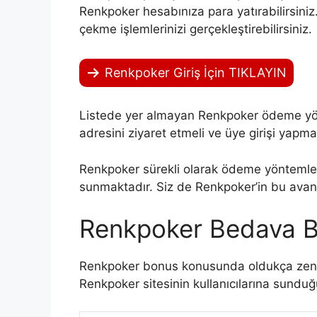
Renkpoker hesabınıza para yatırabilirsin
çekme işlemlerinizi gerçekleştirebilirsiniz.
Renkpoker Giriş İçin TIKLAYIN
Listede yer almayan Renkpoker ödeme yö
adresini ziyaret etmeli ve üye girişi yapmal
Renkpoker sürekli olarak ödeme yöntemlerin
sunmaktadır. Siz de Renkpoker’in bu avan
Renkpoker Bedava B
Renkpoker bonus konusunda oldukça zengin
Renkpoker sitesinin kullanıcılarına sund