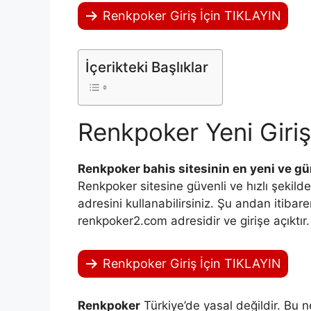
Renkpoker Giriş İçin TIKLAYIN
İçerikteki Başlıklar
Renkpoker Yeni Giri
Renkpoker bahis sitesinin en yeni ve gü
Renkpoker sitesine güvenli ve hızlı şekild
adresini kullanabilirsiniz. Şu andan itiba
renkpoker2.com adresidir ve girişe açıktır.
Renkpoker Giriş İçin TIKLAYIN
Renkpoker
Türkiye’de yasal değildir. Bu 