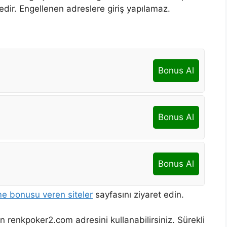
edir. Engellenen adreslere giriş yapılamaz.
Bonus Al
Bonus Al
Bonus Al
 bonusu veren siteler
sayfasını ziyaret edin.
in renkpoker2.com adresini kullanabilirsiniz. Sürekli