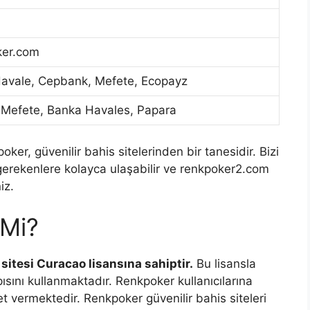
ker.com
Havale, Cepbank, Mefete, Ecopayz
, Mefete, Banka Havales, Papara
oker, güvenilir bahis sitelerinden bir tanesidir. Bizi
i gerekenlere kolayca ulaşabilir ve renkpoker2.com
iz.
 Mi?
sitesi Curacao lisansına sahiptir.
Bu lisansla
ısını kullanmaktadır. Renkpoker kullanıcılarına
et vermektedir. Renkpoker güvenilir bahis siteleri