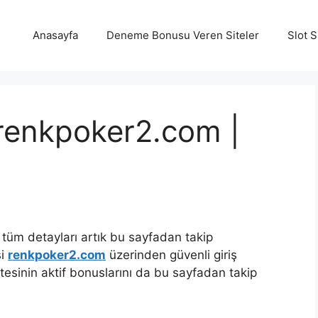
Anasayfa
Deneme Bonusu Veren Siteler
Slot S
 renkpoker2.com |
li tüm detayları artık bu sayfadan takip
si
renkpoker2.com
üzerinden güvenli giriş
tesinin aktif bonuslarını da bu sayfadan takip