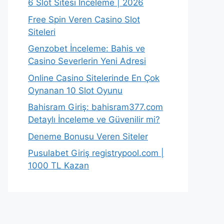
6 Slot Sitesi İnceleme | 2026
Free Spin Veren Casino Slot
Siteleri
Genzobet İnceleme: Bahis ve
Casino Severlerin Yeni Adresi
Online Casino Sitelerinde En Çok
Oynanan 10 Slot Oyunu
Bahisram Giriş: bahisram377.com
Detaylı İnceleme ve Güvenilir mi?
Deneme Bonusu Veren Siteler
Pusulabet Giriş registrypool.com |
1000 TL Kazan