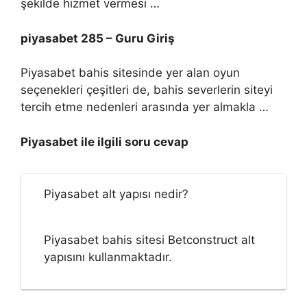
şekilde hizmet vermesi …
piyasabet 285 – Guru Giriş
Piyasabet bahis sitesinde yer alan oyun
seçenekleri çeşitleri de, bahis severlerin siteyi
tercih etme nedenleri arasında yer almakla …
Piyasabet ile ilgili soru cevap
Piyasabet alt yapısı nedir?
Piyasabet bahis sitesi Betconstruct alt
yapısını kullanmaktadır.