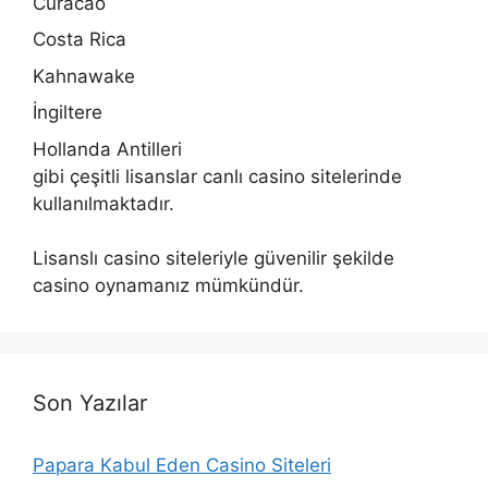
Curacao
Costa Rica
Kahnawake
İngiltere
Hollanda Antilleri
gibi çeşitli lisanslar canlı casino sitelerinde
kullanılmaktadır.
Lisanslı casino siteleriyle güvenilir şekilde
casino oynamanız mümkündür.
Son Yazılar
Papara Kabul Eden Casino Siteleri