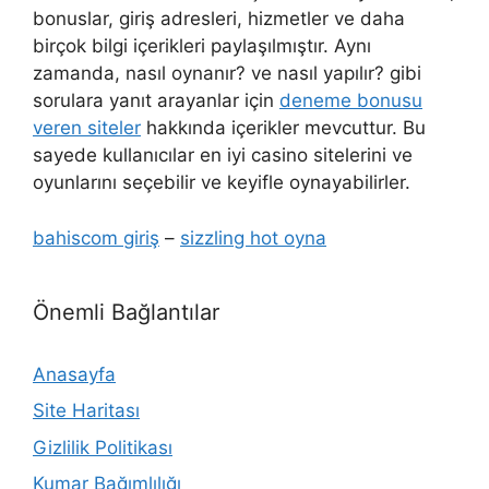
bonuslar, giriş adresleri, hizmetler ve daha
birçok bilgi içerikleri paylaşılmıştır. Aynı
zamanda, nasıl oynanır? ve nasıl yapılır? gibi
sorulara yanıt arayanlar için
deneme bonusu
veren siteler
hakkında içerikler mevcuttur. Bu
sayede kullanıcılar en iyi casino sitelerini ve
oyunlarını seçebilir ve keyifle oynayabilirler.
bahiscom giriş
–
sizzling hot oyna
Önemli Bağlantılar
Anasayfa
Site Haritası
Gizlilik Politikası
Kumar Bağımlılığı