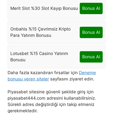
Merit Slot %30 Slot Kayıp Bonusu
Bonus Al
Onbahis %15 Çevrimsiz Kripto
Bonus Al
Para Yatırım Bonusu
Lotusbet %15 Casino Yatırım
Bonus Al
Bonusu
Daha fazla kazandıran fırsatlar için
Deneme
bonusu veren siteler
sayfasını ziyaret edin.
Piyasabet sitesine güvenli şekilde giriş için
piyasabet444.com adresini kullanabilirsiniz.
Sürekli adres değiştirdiği için takip etmeniz
gerekmektedir.