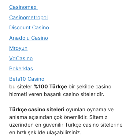
Casinomaxi
Casinometropol
Discount Casino
Anadolu Casino
Mroyun
VdCasino
Pokerklas
Bets10 Casino
bu siteler
%100 Türkçe
bir şekilde casino
hizmeti veren başarılı casino siteleridir.
Türkçe casino siteleri
oyunları oynama ve
anlama açısından çok önemlidir. Sitemiz
üzerinden en güvenilir Türkçe casino sitelerine
en hızlı şekilde ulaşabilirsiniz.