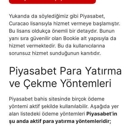
Yukarıda da söylediğimiz gibi Piyasabet,
Curacao lisansıyla hizmet vermeye başlamıştır.
Bu lisans oldukça önemli bir detaydır. Bunun
yanı sıra güvenilir olan Bookie alt yapısıyla da
hizmet vermektedir. Bu da kullanıcılarına
sorunsuz hizmet sunduğunun kanıtıdır.
Piyasabet Para Yatırma
ve Çekme Yöntemleri
Piyasabet bahis sitesinde birçok ödeme
yöntemi aktif şekilde kullanılabilir. Aşağıda yer
alan listedeki ödeme yöntemleri
Piyasabet’in
şu anda aktif para yatırma yöntemleridir;