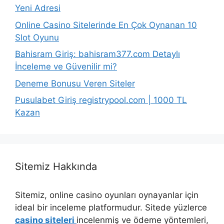
Yeni Adresi
Online Casino Sitelerinde En Çok Oynanan 10
Slot Oyunu
Bahisram Giriş: bahisram377.com Detaylı
İnceleme ve Güvenilir mi?
Deneme Bonusu Veren Siteler
Pusulabet Giriş registrypool.com | 1000 TL
Kazan
Sitemiz Hakkında
Sitemiz, online casino oyunları oynayanlar için
ideal bir inceleme platformudur. Sitede yüzlerce
casino siteleri
incelenmiş ve ödeme yöntemleri,