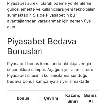
Piyasabet sürekli olarak ödeme yöntemlerini
güncellemekte ve kullanıcılara yeni teknolojiler
sunmaktadır. Siz de Piyasabet’in bu
avantajlarından yararlanmak için hemen üye
olun.
Piyasabet Bedava
Bonusları
Piyasabet bonus konusunda oldukça zengin
seçeneklere sahiptir. Aşağıda yer alan listede
Piyasabet sitesinin kullanıcılarına sunduğu
bedava bonus kampanyaları yer almaktadır;
Kazanç
Bonus
Bonus
Çevrim
Sınırı
Al