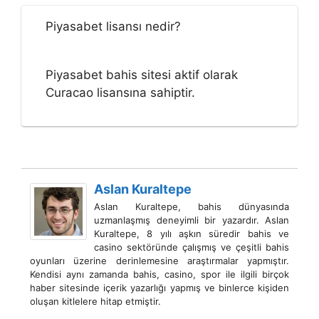
Piyasabet lisansı nedir?
Piyasabet bahis sitesi aktif olarak
Curacao lisansına sahiptir.
Aslan Kuraltepe
Aslan Kuraltepe, bahis dünyasında
uzmanlaşmış deneyimli bir yazardır. Aslan
Kuraltepe, 8 yılı aşkın süredir bahis ve
casino sektöründe çalışmış ve çeşitli bahis
oyunları üzerine derinlemesine araştırmalar yapmıştır.
Kendisi aynı zamanda bahis, casino, spor ile ilgili birçok
haber sitesinde içerik yazarlığı yapmış ve binlerce kişiden
oluşan kitlelere hitap etmiştir.