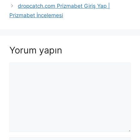
dropcatch.com Prizmabet Giriş Yap |
Prizmabet İncelemesi
Yorum yapın
Yorum