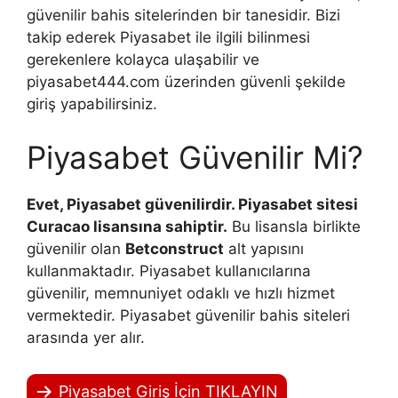
güvenilir bahis sitelerinden bir tanesidir. Bizi
takip ederek Piyasabet ile ilgili bilinmesi
gerekenlere kolayca ulaşabilir ve
piyasabet444.com üzerinden güvenli şekilde
giriş yapabilirsiniz.
Piyasabet Güvenilir Mi?
Evet, Piyasabet güvenilirdir. Piyasabet sitesi
Curacao lisansına sahiptir.
Bu lisansla birlikte
güvenilir olan
Betconstruct
alt yapısını
kullanmaktadır. Piyasabet kullanıcılarına
güvenilir, memnuniyet odaklı ve hızlı hizmet
vermektedir. Piyasabet güvenilir bahis siteleri
arasında yer alır.
Piyasabet Giriş İçin TIKLAYIN