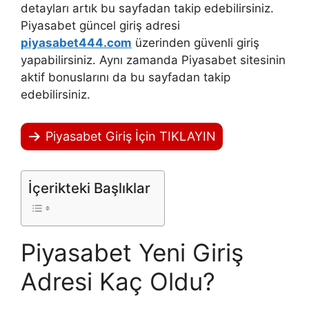
detayları artık bu sayfadan takip edebilirsiniz.
Piyasabet güncel giriş adresi
piyasabet444.com
üzerinden güvenli giriş
yapabilirsiniz. Aynı zamanda Piyasabet sitesinin
aktif bonuslarını da bu sayfadan takip
edebilirsiniz.
Piyasabet Giriş İçin TIKLAYIN
İçerikteki Başlıklar
Piyasabet Yeni Giriş
Adresi Kaç Oldu?