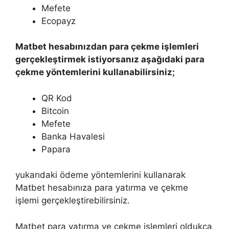
Mefete
Ecopayz
Matbet hesabınızdan para çekme işlemleri
gerçekleştirmek istiyorsanız aşağıdaki para
çekme yöntemlerini kullanabilirsiniz;
QR Kod
Bitcoin
Mefete
Banka Havalesi
Papara
yukarıdaki ödeme yöntemlerini kullanarak
Matbet hesabınıza para yatırma ve çekme
işlemi gerçekleştirebilirsiniz.
Matbet para yatırma ve çekme işlemleri oldukça