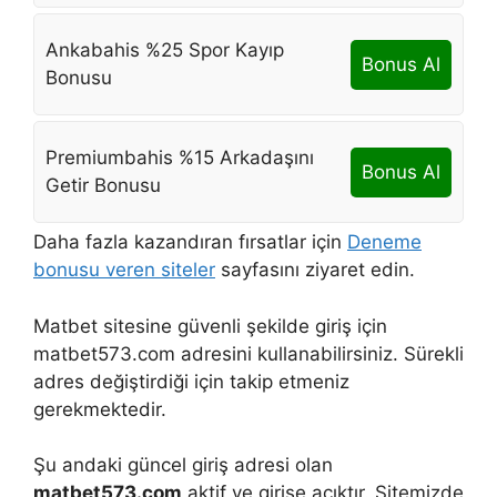
Ankabahis %25 Spor Kayıp
Bonus Al
Bonusu
Premiumbahis %15 Arkadaşını
Bonus Al
Getir Bonusu
Daha fazla kazandıran fırsatlar için
Deneme
bonusu veren siteler
sayfasını ziyaret edin.
Matbet sitesine güvenli şekilde giriş için
matbet573.com adresini kullanabilirsiniz. Sürekli
adres değiştirdiği için takip etmeniz
gerekmektedir.
Şu andaki güncel giriş adresi olan
matbet573.com
aktif ve girişe açıktır. Sitemizde