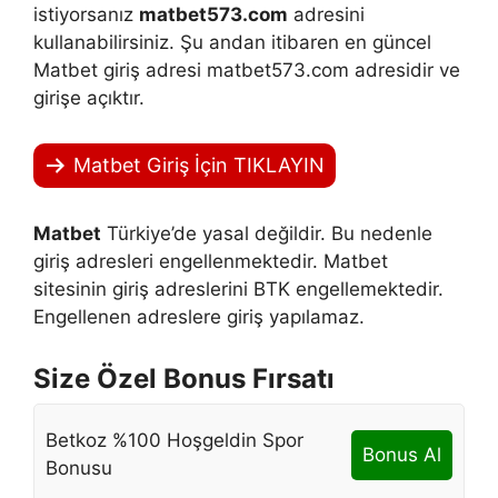
istiyorsanız
matbet573.com
adresini
kullanabilirsiniz. Şu andan itibaren en güncel
Matbet giriş adresi matbet573.com adresidir ve
girişe açıktır.
Matbet Giriş İçin TIKLAYIN
Matbet
Türkiye’de yasal değildir. Bu nedenle
giriş adresleri engellenmektedir. Matbet
sitesinin giriş adreslerini BTK engellemektedir.
Engellenen adreslere giriş yapılamaz.
Size Özel Bonus Fırsatı
Betkoz %100 Hoşgeldin Spor
Bonus Al
Bonusu