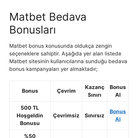
Matbet Bedava
Bonusları
Matbet bonus konusunda oldukça zengin
seçeneklere sahiptir. Aşağıda yer alan listede
Matbet sitesinin kullanıcılarına sunduğu bedava
bonus kampanyaları yer almaktadır;
Kazanç
Bonus
Bonus
Çevrim
Sınırı
Al
500 TL
Bonus
Hoşgeldin
Çevrimsiz
Sınırsız
Al
Bonusu
%50