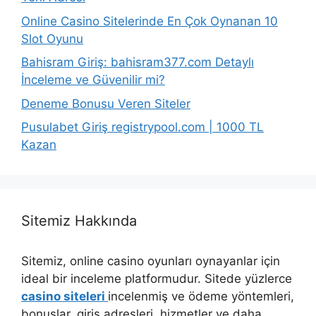
Online Casino Sitelerinde En Çok Oynanan 10
Slot Oyunu
Bahisram Giriş: bahisram377.com Detaylı
İnceleme ve Güvenilir mi?
Deneme Bonusu Veren Siteler
Pusulabet Giriş registrypool.com | 1000 TL
Kazan
Sitemiz Hakkında
Sitemiz, online casino oyunları oynayanlar için
ideal bir inceleme platformudur. Sitede yüzlerce
casino siteleri
incelenmiş ve ödeme yöntemleri,
bonuslar, giriş adresleri, hizmetler ve daha