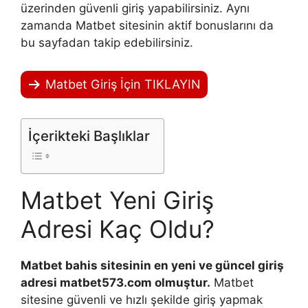
üzerinden güvenli giriş yapabilirsiniz. Aynı
zamanda Matbet sitesinin aktif bonuslarını da
bu sayfadan takip edebilirsiniz.
Matbet Giriş İçin TIKLAYIN
İçerikteki Başlıklar
Matbet Yeni Giriş
Adresi Kaç Oldu?
Matbet bahis sitesinin en yeni ve güncel giriş
adresi matbet573.com olmuştur.
Matbet
sitesine güvenli ve hızlı şekilde giriş yapmak