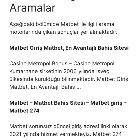
Aramalar
Aşağıdaki bölümlde Matbet İle ilgili arama
motorlarında çıkan sonuçlar yer almaktadır.
Matbet Giriş Matbet, En Avantajlı Bahis Sitesi
Casino Metropol Bonus – Casino Metropol.
Kumarhane şirketinin 2006 yılında İsveç
ülkesinde kurulduğu bilinmektedir. Matbet Giriş
Matbet, En Avantajlı Bahis …
Matbet – Matbet Bahis Sitesi – Matbet giriş –
Matbet 274
Matbet sorunsuz güncel giriş adresi linki olarak
2021 yılında hizmet vermekteyiz. Matbet 274