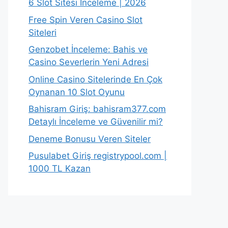
6 Slot Sitesi İnceleme | 2026
Free Spin Veren Casino Slot
Siteleri
Genzobet İnceleme: Bahis ve
Casino Severlerin Yeni Adresi
Online Casino Sitelerinde En Çok
Oynanan 10 Slot Oyunu
Bahisram Giriş: bahisram377.com
Detaylı İnceleme ve Güvenilir mi?
Deneme Bonusu Veren Siteler
Pusulabet Giriş registrypool.com |
1000 TL Kazan