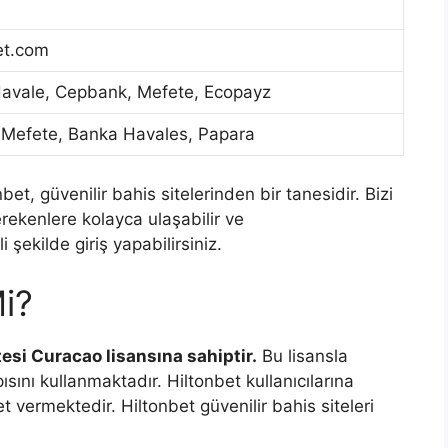
et.com
Havale, Cepbank, Mefete, Ecopayz
, Mefete, Banka Havales, Papara
nbet, güvenilir bahis sitelerinden bir tanesidir. Bizi
gerekenlere kolayca ulaşabilir ve
ekilde giriş yapabilirsiniz.
Mi?
itesi Curacao lisansına sahiptir.
Bu lisansla
ısını kullanmaktadır. Hiltonbet kullanıcılarına
t vermektedir. Hiltonbet güvenilir bahis siteleri