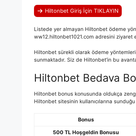
Hiltonbet Giriş İçin TIKLAYIN
Listede yer almayan Hiltonbet ödeme yön
ww12.hiltonbet1021.com adresini ziyaret et
Hiltonbet sürekli olarak ödeme yöntemlerin
sunmaktadır. Siz de Hiltonbet’in bu avant
Hiltonbet Bedava Bo
Hiltonbet bonus konusunda oldukça zengin
Hiltonbet sitesinin kullanıcılarına sundu
Bonus
500 TL Hoşgeldin Bonusu