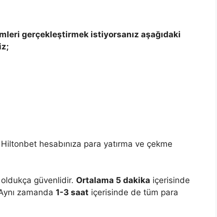
mleri gerçekleştirmek istiyorsanız aşağıdaki
iz;
 Hiltonbet hesabınıza para yatırma ve çekme
 oldukça güvenlidir.
Ortalama 5 dakika
içerisinde
z. Aynı zamanda
1-3 saat
içerisinde de tüm para