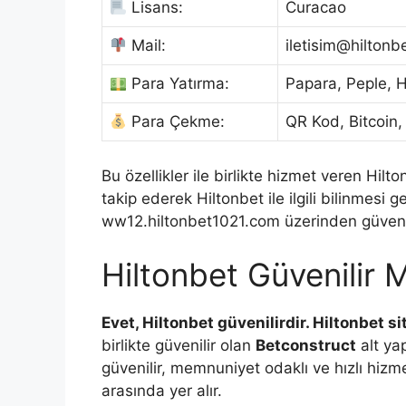
Lisans:
Curacao
Mail:
iletisim@hiltonb
Para Yatırma:
Papara, Peple, 
Para Çekme:
QR Kod, Bitcoin
Bu özellikler ile birlikte hizmet veren Hilto
takip ederek Hiltonbet ile ilgili bilinmesi 
ww12.hiltonbet1021.com üzerinden güvenli ş
Hiltonbet Güvenilir 
Evet, Hiltonbet güvenilirdir. Hiltonbet s
birlikte güvenilir olan
Betconstruct
alt yap
güvenilir, memnuniyet odaklı ve hızlı hizme
arasında yer alır.