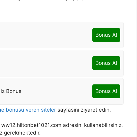
Bonus Al
Bonus Al
iz Bonus
Bonus Al
 bonusu veren siteler
sayfasını ziyaret edin.
in ww12.hiltonbet1021.com adresini kullanabilirsiniz.
niz gerekmektedir.