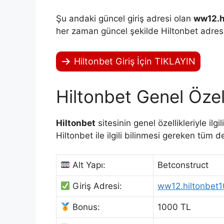
Şu andaki güncel giriş adresi olan
ww12.h
her zaman güncel şekilde Hiltonbet adresle
Hiltonbet Giriş İçin TIKLAYIN
Hiltonbet Genel Özell
Hiltonbet
sitesinin genel özellikleriyle ilg
Hiltonbet ile ilgili bilinmesi gereken tüm de
Alt Yapı:
Betconstruct
Giriş Adresi:
ww12.hiltonbet
Bonus:
1000 TL