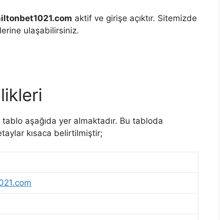
iltonbet1021.com
aktif ve girişe açıktır. Sitemizde
rine ulaşabilirsiniz.
ikleri
ili tablo aşağıda yer almaktadır. Bu tabloda
taylar kısaca belirtilmiştir;
1021.com