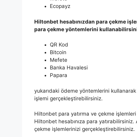
Ecopayz
Hiltonbet hesabınızdan para çekme işle
para çekme yöntemlerini kullanabilirsin
QR Kod
Bitcoin
Mefete
Banka Havalesi
Papara
yukarıdaki ödeme yöntemlerini kullanarak
işlemi gerçekleştirebilirsiniz.
Hiltonbet para yatırma ve çekme işlemleri
Hiltonbet hesabınıza para yatırabilirsini
çekme işlemlerinizi gerçekleştirebilirsiniz.