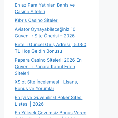
En az Para Yatırılan Bahis ve
Casino Siteleri
Kıbrıs Casino Siteleri
Aviator Oynayabileceğiniz 10
Güvenilir Site Önerisi – 2026
Betelli Güncel Giriş Adresi | 5.050
TL Hoş Geldin Bonusu
Papara Casino Siteleri: 2026 En
Güvenilir Papara Kabul Eden
Siteleri
XSlot Site İncelemesi | Lisans,
Bonus ve Yorumlar
En İyi ve Güvenilir 6 Poker Sitesi
Listesi | 2026
En Yüksek Çevrimsiz Bonus Veren