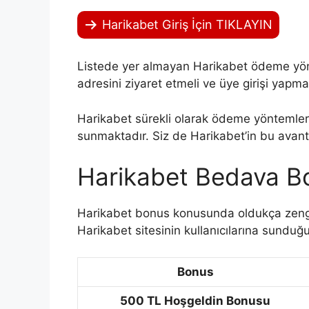
Harikabet Giriş İçin TIKLAYIN
Listede yer almayan Harikabet ödeme yön
adresini ziyaret etmeli ve üye girişi yapmal
Harikabet sürekli olarak ödeme yöntemlerin
sunmaktadır. Siz de Harikabet’in bu avan
Harikabet Bedava Bo
Harikabet bonus konusunda oldukça zengin
Harikabet sitesinin kullanıcılarına sundu
Bonus
500 TL Hoşgeldin Bonusu