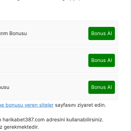
ırım Bonusu
Bonus Al
Bonus Al
nusu
Bonus Al
 bonusu veren siteler
sayfasını ziyaret edin.
in harikabet387.com adresini kullanabilirsiniz.
niz gerekmektedir.