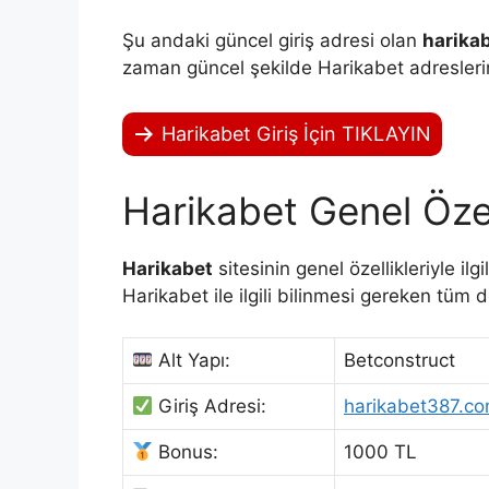
Şu andaki güncel giriş adresi olan
harika
zaman güncel şekilde Harikabet adreslerine
Harikabet Giriş İçin TIKLAYIN
Harikabet Genel Özell
Harikabet
sitesinin genel özellikleriyle il
Harikabet ile ilgili bilinmesi gereken tüm de
Alt Yapı:
Betconstruct
Giriş Adresi:
harikabet387.c
Bonus:
1000 TL