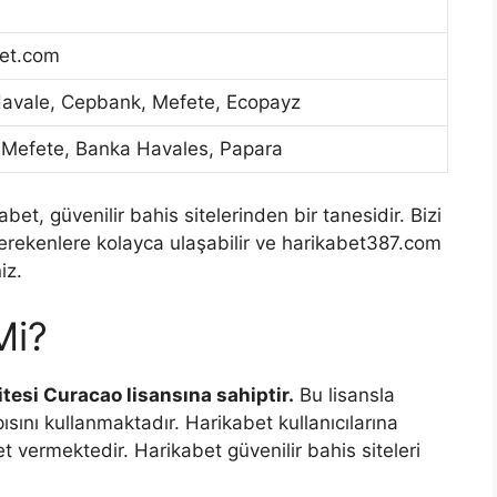
bet.com
Havale, Cepbank, Mefete, Ecopayz
, Mefete, Banka Havales, Papara
abet, güvenilir bahis sitelerinden bir tanesidir. Bizi
 gerekenlere kolayca ulaşabilir ve harikabet387.com
iz.
Mi?
itesi Curacao lisansına sahiptir.
Bu lisansla
ısını kullanmaktadır. Harikabet kullanıcılarına
t vermektedir. Harikabet güvenilir bahis siteleri