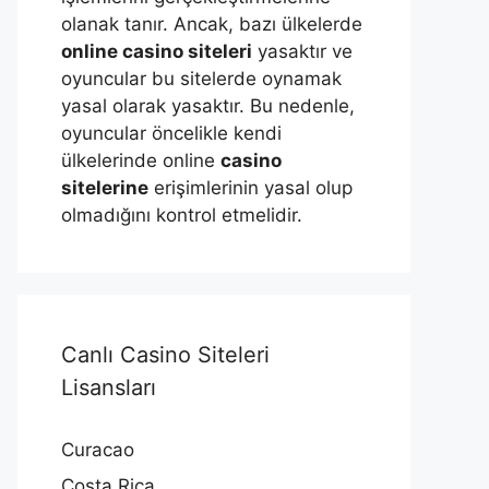
olanak tanır. Ancak, bazı ülkelerde
online casino siteleri
yasaktır ve
oyuncular bu sitelerde oynamak
yasal olarak yasaktır. Bu nedenle,
oyuncular öncelikle kendi
ülkelerinde online
casino
sitelerine
erişimlerinin yasal olup
olmadığını kontrol etmelidir.
Canlı Casino Siteleri
Lisansları
Curacao
Costa Rica