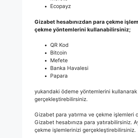
Ecopayz
Gizabet hesabınızdan para çekme işleml
çekme yöntemlerini kullanabilirsiniz;
QR Kod
Bitcoin
Mefete
Banka Havalesi
Papara
yukarıdaki ödeme yöntemlerini kullanarak
gerçekleştirebilirsiniz.
Gizabet para yatırma ve çekme işlemleri o
Gizabet hesabınıza para yatırabilirsiniz.
çekme işlemlerinizi gerçekleştirebilirsiniz.