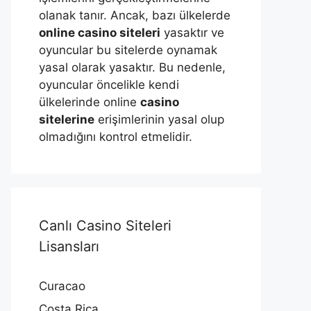
olanak tanır. Ancak, bazı ülkelerde
online casino siteleri
yasaktır ve
oyuncular bu sitelerde oynamak
yasal olarak yasaktır. Bu nedenle,
oyuncular öncelikle kendi
ülkelerinde online
casino
sitelerine
erişimlerinin yasal olup
olmadığını kontrol etmelidir.
Canlı Casino Siteleri
Lisansları
Curacao
Costa Rica