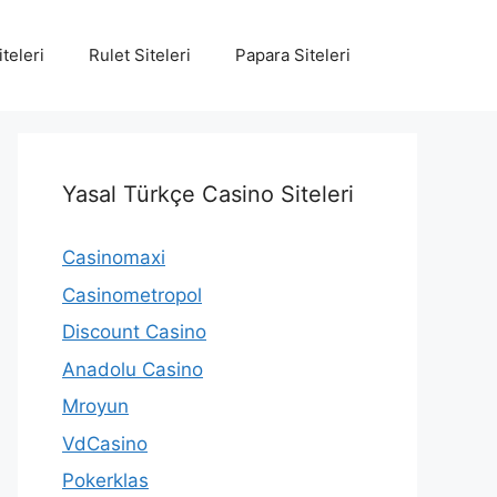
iteleri
Rulet Siteleri
Papara Siteleri
Yasal Türkçe Casino Siteleri
Casinomaxi
Casinometropol
Discount Casino
Anadolu Casino
Mroyun
VdCasino
Pokerklas