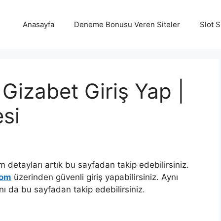
Anasayfa
Deneme Bonusu Veren Siteler
Slot S
Gizabet Giriş Yap |
si
tüm detayları artık bu sayfadan takip edebilirsiniz.
com
üzerinden güvenli giriş yapabilirsiniz. Aynı
ı da bu sayfadan takip edebilirsiniz.