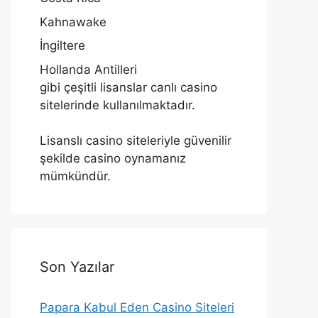
Kahnawake
İngiltere
Hollanda Antilleri
gibi çeşitli lisanslar canlı casino
sitelerinde kullanılmaktadır.
Lisanslı casino siteleriyle güvenilir
şekilde casino oynamanız
mümkündür.
Son Yazılar
Papara Kabul Eden Casino Siteleri