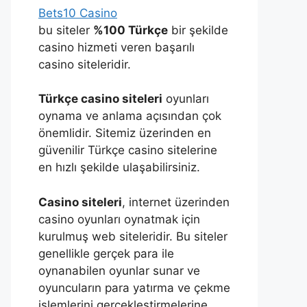
Bets10 Casino
bu siteler
%100 Türkçe
bir şekilde
casino hizmeti veren başarılı
casino siteleridir.
Türkçe casino siteleri
oyunları
oynama ve anlama açısından çok
önemlidir. Sitemiz üzerinden en
güvenilir Türkçe casino sitelerine
en hızlı şekilde ulaşabilirsiniz.
Casino siteleri
, internet üzerinden
casino oyunları oynatmak için
kurulmuş web siteleridir. Bu siteler
genellikle gerçek para ile
oynanabilen oyunlar sunar ve
oyuncuların para yatırma ve çekme
işlemlerini gerçekleştirmelerine