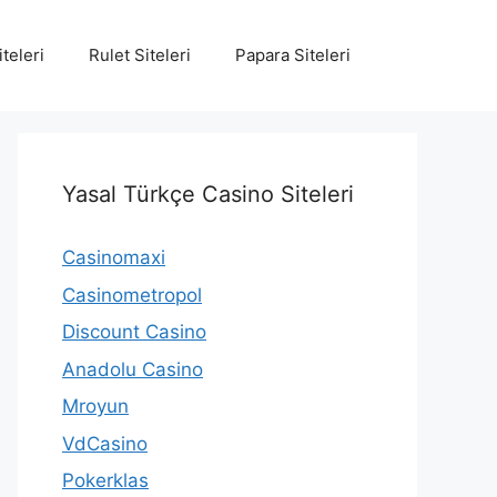
iteleri
Rulet Siteleri
Papara Siteleri
Yasal Türkçe Casino Siteleri
Casinomaxi
Casinometropol
Discount Casino
Anadolu Casino
Mroyun
VdCasino
Pokerklas