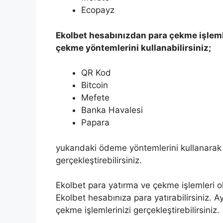
Ecopayz
Ekolbet hesabınızdan para çekme işleml
çekme yöntemlerini kullanabilirsiniz;
QR Kod
Bitcoin
Mefete
Banka Havalesi
Papara
yukarıdaki ödeme yöntemlerini kullanarak
gerçekleştirebilirsiniz.
Ekolbet para yatırma ve çekme işlemleri o
Ekolbet hesabınıza para yatırabilirsiniz.
çekme işlemlerinizi gerçekleştirebilirsiniz.