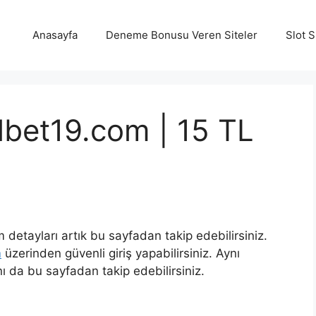
Anasayfa
Deneme Bonusu Veren Siteler
Slot S
olbet19.com | 15 TL
tüm detayları artık bu sayfadan takip edebilirsiniz.
m
üzerinden güvenli giriş yapabilirsiniz. Aynı
ı da bu sayfadan takip edebilirsiniz.