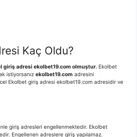
dresi Kaç Oldu?
l giriş adresi ekolbet19.com olmuştur.
Ekolbet
mak istiyorsanız
ekolbet19.com
adresini
ncel Ekolbet giriş adresi ekolbet19.com adresidir ve
nle giriş adresleri engellenmektedir. Ekolbet
edir. Engellenen adreslere giriş yapılamaz.