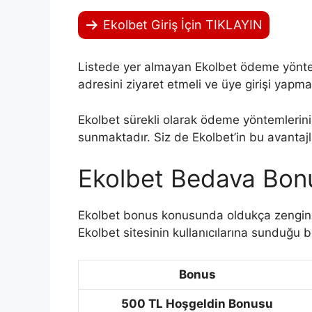
Ekolbet Giriş İçin TIKLAYIN
Listede yer almayan Ekolbet ödeme yönte
adresini ziyaret etmeli ve üye girişi yapmal
Ekolbet sürekli olarak ödeme yöntemlerini 
sunmaktadır. Siz de Ekolbet’in bu avantaj
Ekolbet Bedava Bonu
Ekolbet bonus konusunda oldukça zengin s
Ekolbet sitesinin kullanıcılarına sunduğu
Bonus
500 TL Hoşgeldin Bonusu