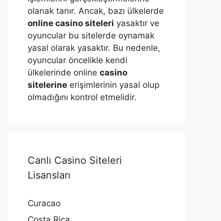
olanak tanır. Ancak, bazı ülkelerde
online casino siteleri
yasaktır ve
oyuncular bu sitelerde oynamak
yasal olarak yasaktır. Bu nedenle,
oyuncular öncelikle kendi
ülkelerinde online
casino
sitelerine
erişimlerinin yasal olup
olmadığını kontrol etmelidir.
Canlı Casino Siteleri
Lisansları
Curacao
Costa Rica