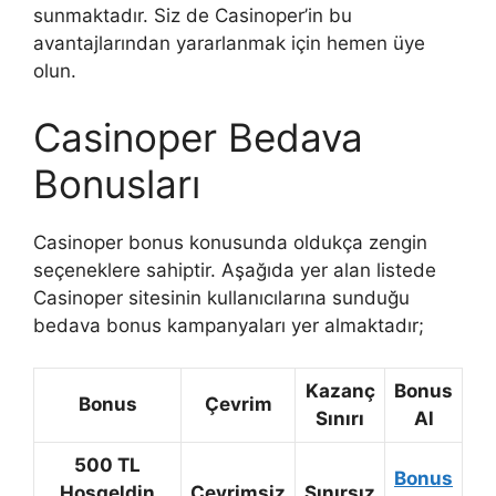
sunmaktadır. Siz de Casinoper’in bu
avantajlarından yararlanmak için hemen üye
olun.
Casinoper Bedava
Bonusları
Casinoper bonus konusunda oldukça zengin
seçeneklere sahiptir. Aşağıda yer alan listede
Casinoper sitesinin kullanıcılarına sunduğu
bedava bonus kampanyaları yer almaktadır;
Kazanç
Bonus
Bonus
Çevrim
Sınırı
Al
500 TL
Bonus
Hoşgeldin
Çevrimsiz
Sınırsız