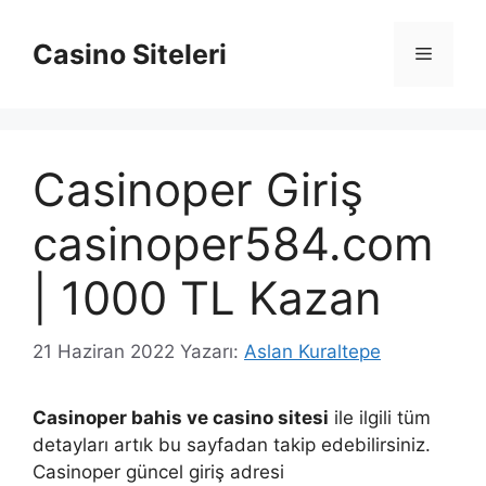
İçeriğe
atla
Casino Siteleri
Menü
Casinoper Giriş
casinoper584.com
| 1000 TL Kazan
21 Haziran 2022
Yazarı:
Aslan Kuraltepe
Casinoper bahis ve casino sitesi
ile ilgili tüm
detayları artık bu sayfadan takip edebilirsiniz.
Casinoper güncel giriş adresi