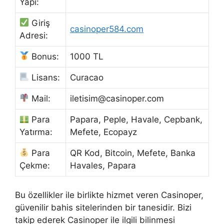
Yapı:
Giriş
casinoper584.com
Adresi:
Bonus:
1000 TL
Lisans:
Curacao
Mail:
iletisim@casinoper.com
Para
Papara, Peple, Havale, Cepbank,
Yatırma:
Mefete, Ecopayz
Para
QR Kod, Bitcoin, Mefete, Banka
Çekme:
Havales, Papara
Bu özellikler ile birlikte hizmet veren Casinoper,
güvenilir bahis sitelerinden bir tanesidir. Bizi
takip ederek Casinoper ile ilgili bilinmesi