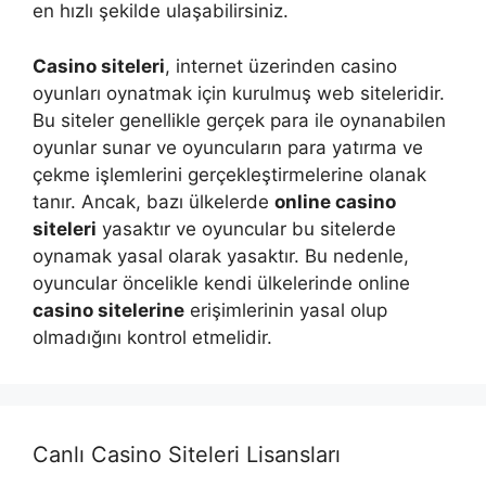
en hızlı şekilde ulaşabilirsiniz.
Casino siteleri
, internet üzerinden casino
oyunları oynatmak için kurulmuş web siteleridir.
Bu siteler genellikle gerçek para ile oynanabilen
oyunlar sunar ve oyuncuların para yatırma ve
çekme işlemlerini gerçekleştirmelerine olanak
tanır. Ancak, bazı ülkelerde
online casino
siteleri
yasaktır ve oyuncular bu sitelerde
oynamak yasal olarak yasaktır. Bu nedenle,
oyuncular öncelikle kendi ülkelerinde online
casino sitelerine
erişimlerinin yasal olup
olmadığını kontrol etmelidir.
Canlı Casino Siteleri Lisansları