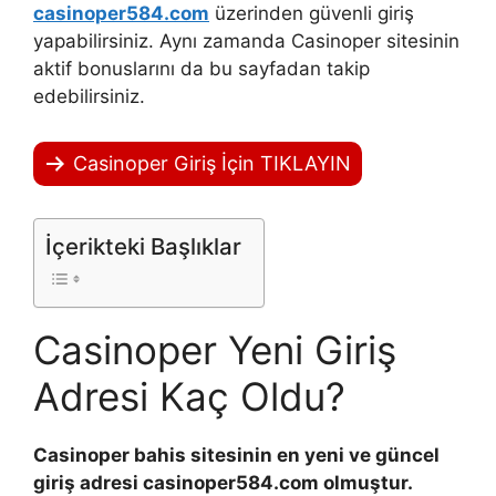
casinoper584.com
üzerinden güvenli giriş
yapabilirsiniz. Aynı zamanda Casinoper sitesinin
aktif bonuslarını da bu sayfadan takip
edebilirsiniz.
Casinoper Giriş İçin TIKLAYIN
İçerikteki Başlıklar
Casinoper Yeni Giriş
Adresi Kaç Oldu?
Casinoper bahis sitesinin en yeni ve güncel
giriş adresi casinoper584.com olmuştur.