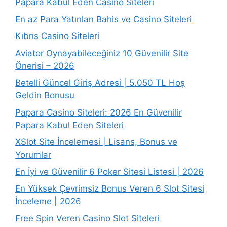
Papara Kabul Eden Casino Siteleri
En az Para Yatırılan Bahis ve Casino Siteleri
Kıbrıs Casino Siteleri
Aviator Oynayabileceğiniz 10 Güvenilir Site
Önerisi – 2026
Betelli Güncel Giriş Adresi | 5.050 TL Hoş
Geldin Bonusu
Papara Casino Siteleri: 2026 En Güvenilir
Papara Kabul Eden Siteleri
XSlot Site İncelemesi | Lisans, Bonus ve
Yorumlar
En İyi ve Güvenilir 6 Poker Sitesi Listesi | 2026
En Yüksek Çevrimsiz Bonus Veren 6 Slot Sitesi
İnceleme | 2026
Free Spin Veren Casino Slot Siteleri