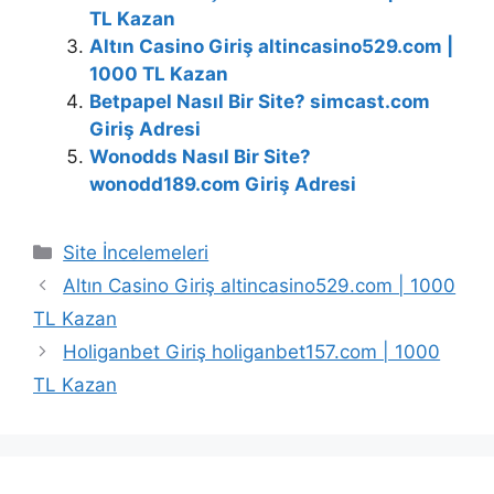
TL Kazan
Altın Casino Giriş altincasino529.com |
1000 TL Kazan
Betpapel Nasıl Bir Site? simcast.com
Giriş Adresi
Wonodds Nasıl Bir Site?
wonodd189.com Giriş Adresi
Kategoriler
Site İncelemeleri
Altın Casino Giriş altincasino529.com | 1000
TL Kazan
Holiganbet Giriş holiganbet157.com | 1000
TL Kazan