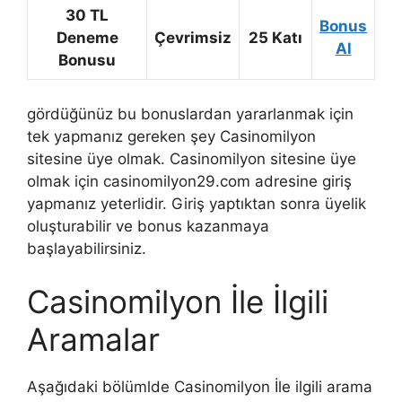
30 TL
Bonus
Deneme
Çevrimsiz
25 Katı
Al
Bonusu
gördüğünüz bu bonuslardan yararlanmak için
tek yapmanız gereken şey Casinomilyon
sitesine üye olmak. Casinomilyon sitesine üye
olmak için casinomilyon29.com adresine giriş
yapmanız yeterlidir. Giriş yaptıktan sonra üyelik
oluşturabilir ve bonus kazanmaya
başlayabilirsiniz.
Casinomilyon İle İlgili
Aramalar
Aşağıdaki bölümlde Casinomilyon İle ilgili arama