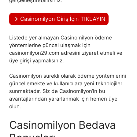
gerçekleştirebilirsiniz.
Casinomilyon Giriş İçin TIKLAYIN
Listede yer almayan Casinomilyon ödeme
yöntemlerine güncel ulaşmak için
casinomilyon29.com adresini ziyaret etmeli ve
üye girişi yapmalısınız.
Casinomilyon sürekli olarak ödeme yöntemlerini
güncellemekte ve kullanıcılara yeni teknolojiler
sunmaktadır. Siz de Casinomilyon’in bu
avantajlarından yararlanmak için hemen üye
olun.
Casinomilyon Bedava