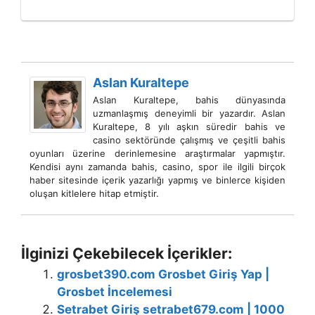
Aslan Kuraltepe
Aslan Kuraltepe, bahis dünyasında
uzmanlaşmış deneyimli bir yazardır. Aslan
Kuraltepe, 8 yılı aşkın süredir bahis ve
casino sektöründe çalışmış ve çeşitli bahis
oyunları üzerine derinlemesine araştırmalar yapmıştır.
Kendisi aynı zamanda bahis, casino, spor ile ilgili birçok
haber sitesinde içerik yazarlığı yapmış ve binlerce kişiden
oluşan kitlelere hitap etmiştir.
İlginizi Çekebilecek İçerikler:
grosbet390.com Grosbet Giriş Yap |
Grosbet İncelemesi
Setrabet Giriş setrabet679.com | 1000