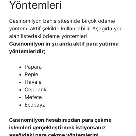
Yöntemleri
Casinomilyon bahis sitesinde birçok ödeme
yöntemi aktif şekilde kullanılabilir. Aşağıda yer
alan listedeki ödeme yöntemleri
Casinomilyon’in şu anda aktif para yatırma
yöntemleridir;
Papara
Peple
Havale
Cepbank
Mefete
Ecopayz
Casinomilyon hesabınızdan para çekme
işlemleri gerçekleştirmek istiyorsanız
aşağıdaki para çekme yöntemlerini