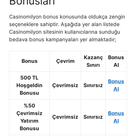
Bonusları
Casinomilyon bonus konusunda oldukça zengin
seçeneklere sahiptir. Aşağıda yer alan listede
Casinomilyon sitesinin kullanıcılarına sunduğu
bedava bonus kampanyaları yer almaktadır;
Kazanç
Bonus
Bonus
Çevrim
Sınırı
Al
500 TL
Bonus
Hoşgeldin
Çevrimsiz
Sınırsız
Al
Bonusu
%50
Çevrimsiz
Bonus
Çevrimsiz
Sınırsız
Yatırım
Al
Bonusu