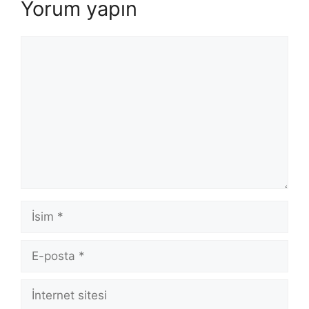
Yorum yapın
Yorum
İsim
E-
posta
İnternet
sitesi