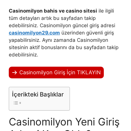
Casinomilyon bahis ve casino sitesi
ile ilgili
tüm detayları artık bu sayfadan takip
edebilirsiniz. Casinomilyon güncel giriş adresi
casinomilyon29.com
üzerinden güvenli giriş
yapabilirsiniz. Aynı zamanda Casinomilyon
sitesinin aktif bonuslarını da bu sayfadan takip
edebilirsiniz.
Casinomilyon Giriş İçin TIKLAYIN
İçerikteki Başlıklar
Casinomilyon Yeni Giriş