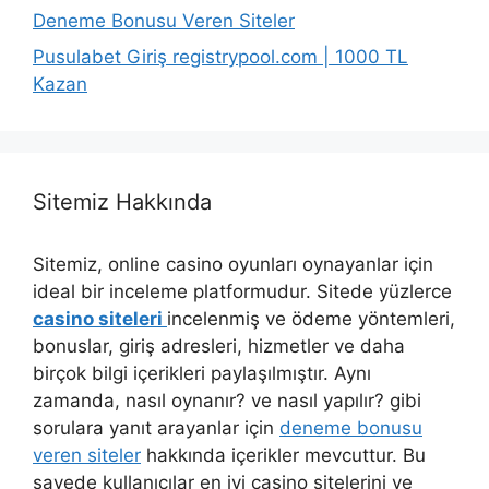
Deneme Bonusu Veren Siteler
Pusulabet Giriş registrypool.com | 1000 TL
Kazan
Sitemiz Hakkında
Sitemiz, online casino oyunları oynayanlar için
ideal bir inceleme platformudur. Sitede yüzlerce
casino siteleri
incelenmiş ve ödeme yöntemleri,
bonuslar, giriş adresleri, hizmetler ve daha
birçok bilgi içerikleri paylaşılmıştır. Aynı
zamanda, nasıl oynanır? ve nasıl yapılır? gibi
sorulara yanıt arayanlar için
deneme bonusu
veren siteler
hakkında içerikler mevcuttur. Bu
sayede kullanıcılar en iyi casino sitelerini ve