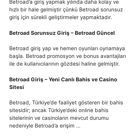
Betroad’a giriş yapmak yılında daha kolay ve
hızlı bir hale gelmiştir çünkü Betroad sorunsuz
giriş için sürekli geliştirmeler yapmaktadır.
Betroad Sorunsuz Giriş – Betroad Güncel
Betroad giriş yap ve hemen oyunları oynamaya
başla. Betroad promosyon ve bonus avantajları
ile de kullanıcılarının gözdesi haline gelmiştir.
Betroad Giriş – Yeni Canlı Bahis ve Casino
Sitesi
Betroad, Türkiye’de faaliyet gösteren bir bahis
sitesidir; ancak Türkiye’deki online bahis
sitelerinin ve casinoların mevcut durumu
nedeniyle Betroad’a erişim …