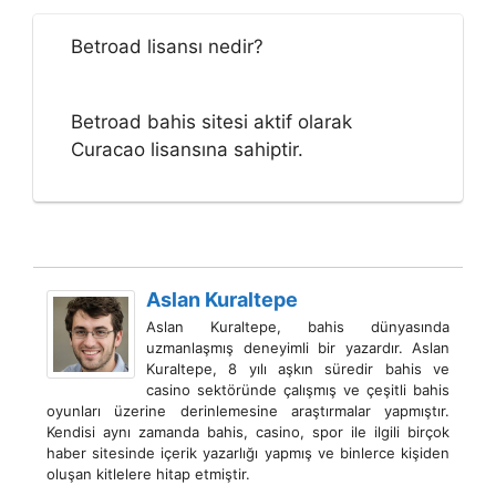
Betroad lisansı nedir?
Betroad bahis sitesi aktif olarak
Curacao lisansına sahiptir.
Aslan Kuraltepe
Aslan Kuraltepe, bahis dünyasında
uzmanlaşmış deneyimli bir yazardır. Aslan
Kuraltepe, 8 yılı aşkın süredir bahis ve
casino sektöründe çalışmış ve çeşitli bahis
oyunları üzerine derinlemesine araştırmalar yapmıştır.
Kendisi aynı zamanda bahis, casino, spor ile ilgili birçok
haber sitesinde içerik yazarlığı yapmış ve binlerce kişiden
oluşan kitlelere hitap etmiştir.