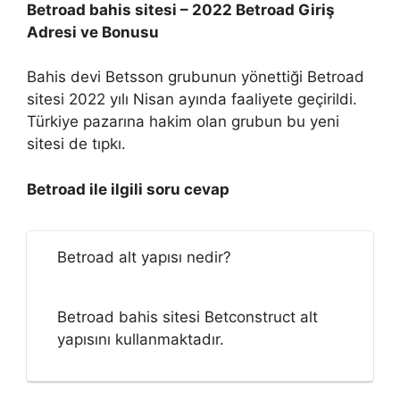
Betroad bahis sitesi – 2022 Betroad Giriş
Adresi ve Bonusu
Bahis devi Betsson grubunun yönettiği Betroad
sitesi 2022 yılı Nisan ayında faaliyete geçirildi.
Türkiye pazarına hakim olan grubun bu yeni
sitesi de tıpkı.
Betroad ile ilgili soru cevap
Betroad alt yapısı nedir?
Betroad bahis sitesi Betconstruct alt
yapısını kullanmaktadır.