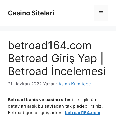
İçeriğe
atla
Casino Siteleri
Menü
betroad164.com
Betroad Giriş Yap |
Betroad İncelemesi
21 Haziran 2022
Yazarı:
Aslan Kuraltepe
Betroad bahis ve casino sitesi
ile ilgili tüm
detayları artık bu sayfadan takip edebilirsiniz.
Betroad güncel giriş adresi
betroad164.com