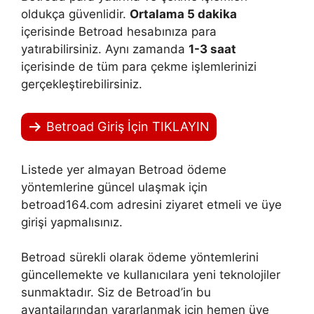
oldukça güvenlidir.
Ortalama 5 dakika
içerisinde Betroad hesabınıza para
yatırabilirsiniz. Aynı zamanda
1-3 saat
içerisinde de tüm para çekme işlemlerinizi
gerçekleştirebilirsiniz.
Betroad Giriş İçin TIKLAYIN
Listede yer almayan Betroad ödeme
yöntemlerine güncel ulaşmak için
betroad164.com adresini ziyaret etmeli ve üye
girişi yapmalısınız.
Betroad sürekli olarak ödeme yöntemlerini
güncellemekte ve kullanıcılara yeni teknolojiler
sunmaktadır. Siz de Betroad’in bu
avantajlarından yararlanmak için hemen üye