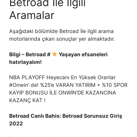
Betroad İle İlgili
Aramalar
Aşağıdaki bölümlde Betroad İle ilgili arama
motorlarında çıkan sonuçlar yer almaktadır.
Bilgi – Betroad #
Yaşayan efsaneleri
hatırlayalım!
NBA PLAYOFF Heyecanı En Yüksek Oranlar
#Onwin’ de! %25’e VARAN YATIRIM + %10 SPOR
KAYIP BONUSU İLE ONWİN’DE KAZANCINA
KAZANÇ KAT !
Betroad Canlı Bahis: Betroad Sorunsuz Giriş
2022