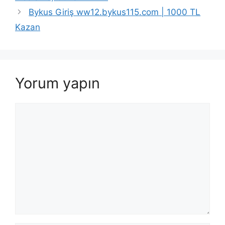
Bykus Giriş ww12.bykus115.com | 1000 TL
Kazan
Yorum yapın
Yorum