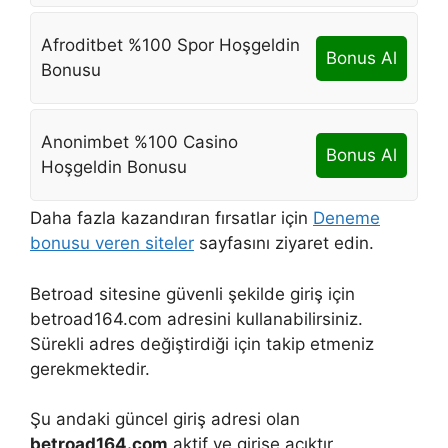
Afroditbet %100 Spor Hoşgeldin
Bonus Al
Bonusu
Anonimbet %100 Casino
Bonus Al
Hoşgeldin Bonusu
Daha fazla kazandıran fırsatlar için
Deneme
bonusu veren siteler
sayfasını ziyaret edin.
Betroad sitesine güvenli şekilde giriş için
betroad164.com adresini kullanabilirsiniz.
Sürekli adres değiştirdiği için takip etmeniz
gerekmektedir.
Şu andaki güncel giriş adresi olan
betroad164.com
aktif ve girişe açıktır.