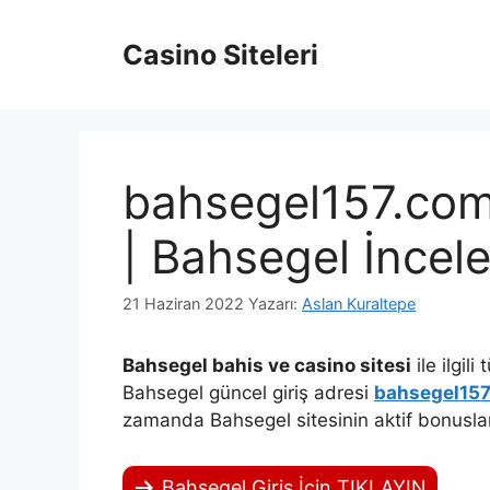
İçeriğe
atla
Casino Siteleri
bahsegel157.com
| Bahsegel İncel
21 Haziran 2022
Yazarı:
Aslan Kuraltepe
Bahsegel bahis ve casino sitesi
ile ilgil
Bahsegel güncel giriş adresi
bahsegel15
zamanda Bahsegel sitesinin aktif bonusları
Bahsegel Giriş İçin TIKLAYIN