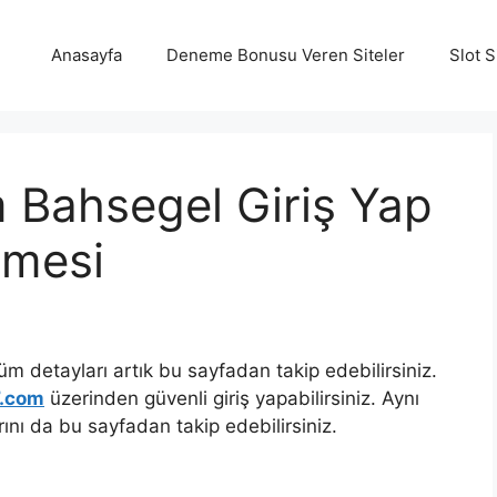
Anasayfa
Deneme Bonusu Veren Siteler
Slot S
 Bahsegel Giriş Yap
emesi
i tüm detayları artık bu sayfadan takip edebilirsiniz.
7.com
üzerinden güvenli giriş yapabilirsiniz. Aynı
nı da bu sayfadan takip edebilirsiniz.