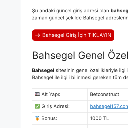
Şu andaki güncel giriş adresi olan
bahseg
zaman güncel şekilde Bahsegel adreslerine
Bahsegel Giriş İçin TIKLAYIN
Bahsegel Genel Özell
Bahsegel
sitesinin genel özellikleriyle ilg
Bahsegel ile ilgili bilinmesi gereken tüm det
Alt Yapı:
Betconstruct
Giriş Adresi:
bahsegel157.co
Bonus:
1000 TL