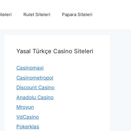
iteleri
Rulet Siteleri
Papara Siteleri
Yasal Türkçe Casino Siteleri
Casinomaxi
Casinometropol
Discount Casino
Anadolu Casino
Mroyun
VdCasino
Pokerklas