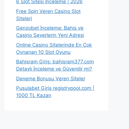
6 Slot Sitesi İnceleme | 2026
Free Spin Veren Casino Slot
Siteleri
Genzobet İnceleme: Bahis ve
Casino Severlerin Yeni Adresi
Online Casino Sitelerinde En Çok
Oynanan 10 Slot Oyunu
Bahisram Giriş: bahisram377.com
Detaylı İnceleme ve Güvenilir mi?
Deneme Bonusu Veren Siteler
Pusulabet Giriş registrypool.com |
1000 TL Kazan