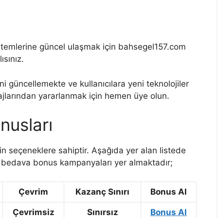
temlerine güncel ulaşmak için bahsegel157.com
ısınız.
 güncellemekte ve kullanıcılara yeni teknolojiler
ajlarından yararlanmak için hemen üye olun.
nusları
seçeneklere sahiptir. Aşağıda yer alan listede
ğu bedava bonus kampanyaları yer almaktadır;
Çevrim
Kazanç Sınırı
Bonus Al
Çevrimsiz
Sınırsız
Bonus Al