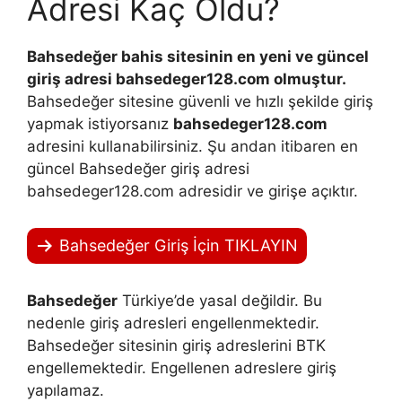
Adresi Kaç Oldu?
Bahsedeğer bahis sitesinin en yeni ve güncel
giriş adresi bahsedeger128.com olmuştur.
Bahsedeğer sitesine güvenli ve hızlı şekilde giriş
yapmak istiyorsanız
bahsedeger128.com
adresini kullanabilirsiniz. Şu andan itibaren en
güncel Bahsedeğer giriş adresi
bahsedeger128.com adresidir ve girişe açıktır.
Bahsedeğer Giriş İçin TIKLAYIN
Bahsedeğer
Türkiye’de yasal değildir. Bu
nedenle giriş adresleri engellenmektedir.
Bahsedeğer sitesinin giriş adreslerini BTK
engellemektedir. Engellenen adreslere giriş
yapılamaz.