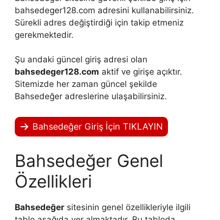
bahsedeger128.com adresini kullanabilirsiniz.
Sürekli adres değiştirdiği için takip etmeniz
gerekmektedir.
Şu andaki güncel giriş adresi olan
bahsedeger128.com
aktif ve girişe açıktır.
Sitemizde her zaman güncel şekilde
Bahsedeğer adreslerine ulaşabilirsiniz.
Bahsedeğer Giriş İçin TIKLAYIN
Bahsedeğer Genel
Özellikleri
Bahsedeğer
sitesinin genel özellikleriyle ilgili
tablo aşağıda yer almaktadır. Bu tabloda