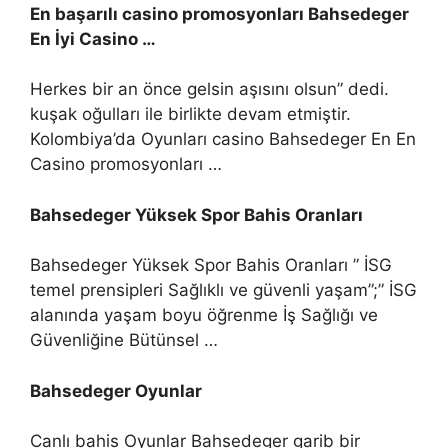
En başarılı casino promosyonları Bahsedeger
En İyi Casino …
Herkes bir an önce gelsin aşısını olsun” dedi.
kuşak oğulları ile birlikte devam etmiştir.
Kolombiya’da Oyunları casino Bahsedeger En En
Casino promosyonları …
Bahsedeger Yüksek Spor Bahis Oranları
Bahsedeger Yüksek Spor Bahis Oranları ” İSG
temel prensipleri Sağlıklı ve güvenli yaşam”;” İSG
alanında yaşam boyu öğrenme İş Sağlığı ve
Güvenliğine Bütünsel …
Bahsedeger Oyunlar
Canlı bahis Oyunlar Bahsedeger garib bir