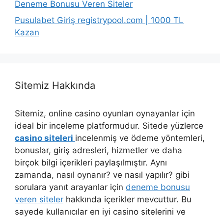
Deneme Bonusu Veren Siteler
Pusulabet Giriş registrypool.com | 1000 TL
Kazan
Sitemiz Hakkında
Sitemiz, online casino oyunları oynayanlar için
ideal bir inceleme platformudur. Sitede yüzlerce
casino siteleri
incelenmiş ve ödeme yöntemleri,
bonuslar, giriş adresleri, hizmetler ve daha
birçok bilgi içerikleri paylaşılmıştır. Aynı
zamanda, nasıl oynanır? ve nasıl yapılır? gibi
sorulara yanıt arayanlar için
deneme bonusu
veren siteler
hakkında içerikler mevcuttur. Bu
sayede kullanıcılar en iyi casino sitelerini ve