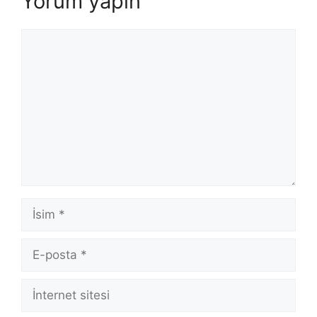
Yorum yapın
Yorum
İsim
E-
posta
İnternet
sitesi