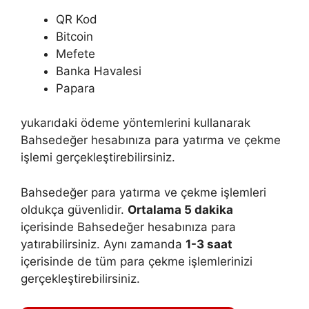
QR Kod
Bitcoin
Mefete
Banka Havalesi
Papara
yukarıdaki ödeme yöntemlerini kullanarak
Bahsedeğer hesabınıza para yatırma ve çekme
işlemi gerçekleştirebilirsiniz.
Bahsedeğer para yatırma ve çekme işlemleri
oldukça güvenlidir.
Ortalama 5 dakika
içerisinde Bahsedeğer hesabınıza para
yatırabilirsiniz. Aynı zamanda
1-3 saat
içerisinde de tüm para çekme işlemlerinizi
gerçekleştirebilirsiniz.