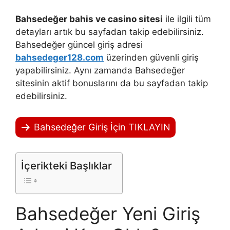
Bahsedeğer bahis ve casino sitesi
ile ilgili tüm
detayları artık bu sayfadan takip edebilirsiniz.
Bahsedeğer güncel giriş adresi
bahsedeger128.com
üzerinden güvenli giriş
yapabilirsiniz. Aynı zamanda Bahsedeğer
sitesinin aktif bonuslarını da bu sayfadan takip
edebilirsiniz.
Bahsedeğer Giriş İçin TIKLAYIN
İçerikteki Başlıklar
Bahsedeğer Yeni Giriş