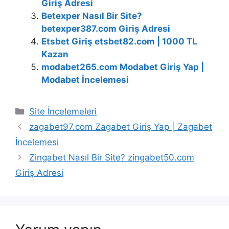
Giriş Adresi
Betexper Nasıl Bir Site?
betexper387.com Giriş Adresi
Etsbet Giriş etsbet82.com | 1000 TL
Kazan
modabet265.com Modabet Giriş Yap |
Modabet İncelemesi
Kategoriler
Site İncelemeleri
zagabet97.com Zagabet Giriş Yap | Zagabet
İncelemesi
Zingabet Nasıl Bir Site? zingabet50.com
Giriş Adresi