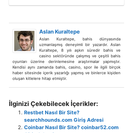
Aslan Kuraltepe
Aslan Kuraltepe, bahis dünyasında
uzmanlaşmış deneyimli bir yazardır. Aslan
Kuraltepe, 8 yılı aşkın süredir bahis ve
casino sektöründe çalışmış ve çeşitli bahis
oyunları üzerine derinlemesine araştırmalar yapmıştır.
Kendisi aynı zamanda bahis, casino, spor ile ilgili birçok
haber sitesinde içerik yazarlığı yapmış ve binlerce kişiden
oluşan kitlelere hitap etmiştir.
İlginizi Çekebilecek İçerikler:
Restbet Nasıl Bir Site?
searchhounds.com Giriş Adresi
Coinbar Nasıl Bir Site? coinbar52.com