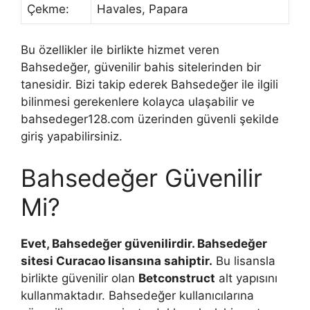
Çekme:
Havales, Papara
Bu özellikler ile birlikte hizmet veren
Bahsedeğer, güvenilir bahis sitelerinden bir
tanesidir. Bizi takip ederek Bahsedeğer ile ilgili
bilinmesi gerekenlere kolayca ulaşabilir ve
bahsedeger128.com üzerinden güvenli şekilde
giriş yapabilirsiniz.
Bahsedeğer Güvenilir
Mi?
Evet, Bahsedeğer güvenilirdir. Bahsedeğer
sitesi Curacao lisansına sahiptir.
Bu lisansla
birlikte güvenilir olan
Betconstruct
alt yapısını
kullanmaktadır. Bahsedeğer kullanıcılarına