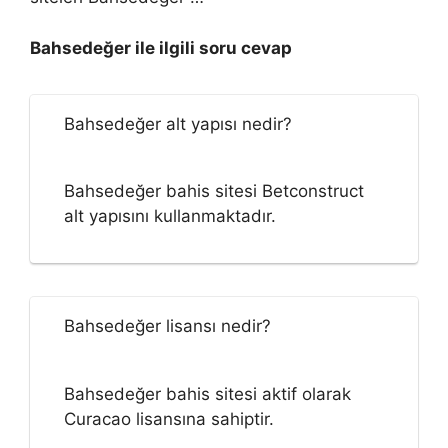
Bahsedeğer ile ilgili soru cevap
Bahsedeğer alt yapısı nedir?
Bahsedeğer bahis sitesi Betconstruct
alt yapısını kullanmaktadır.
Bahsedeğer lisansı nedir?
Bahsedeğer bahis sitesi aktif olarak
Curacao lisansına sahiptir.