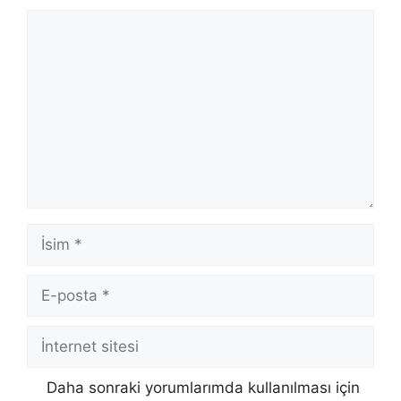
Yorum
İsim
E-
posta
İnternet
sitesi
Daha sonraki yorumlarımda kullanılması için