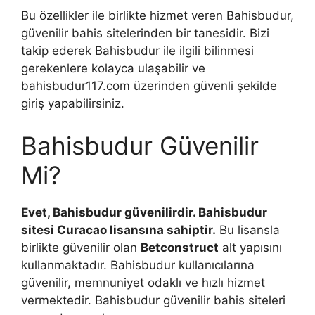
Bu özellikler ile birlikte hizmet veren Bahisbudur,
güvenilir bahis sitelerinden bir tanesidir. Bizi
takip ederek Bahisbudur ile ilgili bilinmesi
gerekenlere kolayca ulaşabilir ve
bahisbudur117.com üzerinden güvenli şekilde
giriş yapabilirsiniz.
Bahisbudur Güvenilir
Mi?
Evet, Bahisbudur güvenilirdir. Bahisbudur
sitesi Curacao lisansına sahiptir.
Bu lisansla
birlikte güvenilir olan
Betconstruct
alt yapısını
kullanmaktadır. Bahisbudur kullanıcılarına
güvenilir, memnuniyet odaklı ve hızlı hizmet
vermektedir. Bahisbudur güvenilir bahis siteleri