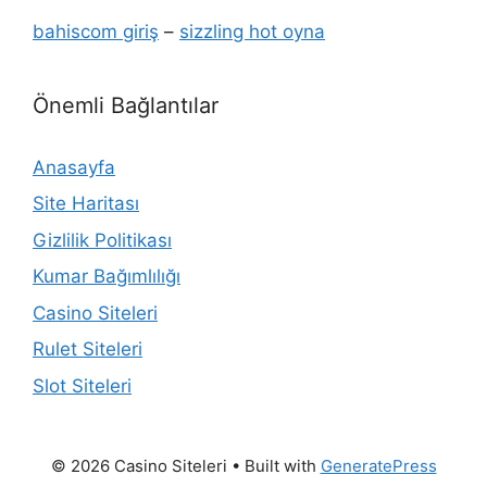
bahiscom giriş
–
sizzling hot oyna
Önemli Bağlantılar
Anasayfa
Site Haritası
Gizlilik Politikası
Kumar Bağımlılığı
Casino Siteleri
Rulet Siteleri
Slot Siteleri
© 2026 Casino Siteleri
• Built with
GeneratePress