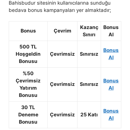
Bahisbudur sitesinin kullanıcılarına sunduğu
bedava bonus kampanyaları yer almaktadır;
Kazanç
Bonus
Bonus
Çevrim
Sınırı
Al
500 TL
Bonus
Hoşgeldin
Çevrimsiz
Sınırsız
Al
Bonusu
%50
Çevrimsiz
Bonus
Çevrimsiz
Sınırsız
Yatırım
Al
Bonusu
30 TL
Bonus
Deneme
Çevrimsiz
25 Katı
Al
Bonusu