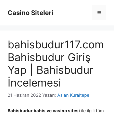
İçeriğe
atla
Casino Siteleri
Menü
bahisbudur117.com
Bahisbudur Giriş
Yap | Bahisbudur
İncelemesi
21 Haziran 2022
Yazarı:
Aslan Kuraltepe
Bahisbudur bahis ve casino sitesi
ile ilgili tüm