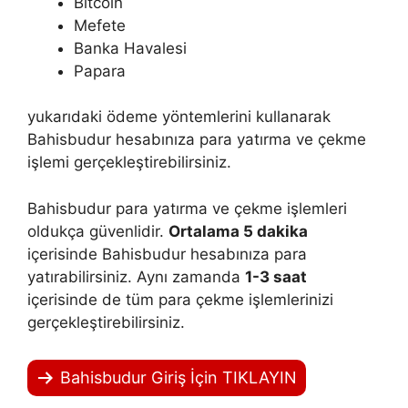
Bitcoin
Mefete
Banka Havalesi
Papara
yukarıdaki ödeme yöntemlerini kullanarak
Bahisbudur hesabınıza para yatırma ve çekme
işlemi gerçekleştirebilirsiniz.
Bahisbudur para yatırma ve çekme işlemleri
oldukça güvenlidir.
Ortalama 5 dakika
içerisinde Bahisbudur hesabınıza para
yatırabilirsiniz. Aynı zamanda
1-3 saat
içerisinde de tüm para çekme işlemlerinizi
gerçekleştirebilirsiniz.
Bahisbudur Giriş İçin TIKLAYIN