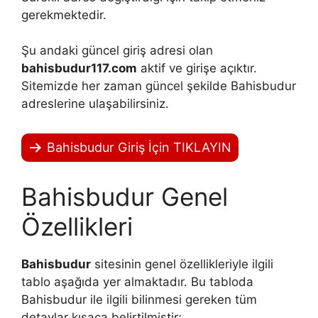
gerekmektedir.
Şu andaki güncel giriş adresi olan
bahisbudur117.com
aktif ve girişe açıktır.
Sitemizde her zaman güncel şekilde Bahisbudur
adreslerine ulaşabilirsiniz.
Bahisbudur Giriş İçin TIKLAYIN
Bahisbudur Genel
Özellikleri
Bahisbudur
sitesinin genel özellikleriyle ilgili
tablo aşağıda yer almaktadır. Bu tabloda
Bahisbudur ile ilgili bilinmesi gereken tüm
detaylar kısaca belirtilmiştir;