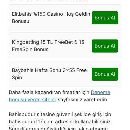
Elitbahis %150 Casino Hoş Geldin
Bonus Al
Bonusu
Kingbetting 15 TL FreeBet & 15
Bonus Al
FreeSpin Bonus
Baybahis Hafta Sonu 3x55 Free
Bonus Al
Spin
Daha fazla kazandıran fırsatlar için
Deneme
bonusu veren siteler
sayfasını ziyaret edin.
Bahisbudur sitesine güvenli şekilde giriş için
bahisbudur117.com adresini kullanabilirsiniz.
Sürekli adres değiştirdiği için takip etmeniz