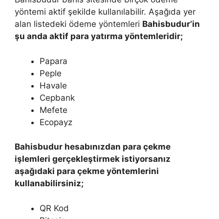
yöntemi aktif şekilde kullanılabilir. Aşağıda yer
alan listedeki ödeme yöntemleri
Bahisbudur’in
şu anda aktif para yatırma yöntemleridir;
Papara
Peple
Havale
Cepbank
Mefete
Ecopayz
Bahisbudur hesabınızdan para çekme
işlemleri gerçekleştirmek istiyorsanız
aşağıdaki para çekme yöntemlerini
kullanabilirsiniz;
QR Kod