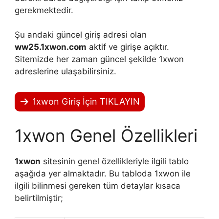
gerekmektedir.
Şu andaki güncel giriş adresi olan
ww25.1xwon.com
aktif ve girişe açıktır.
Sitemizde her zaman güncel şekilde 1xwon
adreslerine ulaşabilirsiniz.
1xwon Giriş İçin TIKLAYIN
1xwon Genel Özellikleri
1xwon
sitesinin genel özellikleriyle ilgili tablo
aşağıda yer almaktadır. Bu tabloda 1xwon ile
ilgili bilinmesi gereken tüm detaylar kısaca
belirtilmiştir;