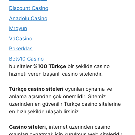
Discount Casino
Anadolu Casino
Mroyun
VdCasino
Pokerklas
Bets10 Casino
bu siteler
%100 Türkçe
bir şekilde casino
hizmeti veren başarılı casino siteleridir.
Türkçe casino siteleri
oyunları oynama ve
anlama açısından çok önemlidir. Sitemiz
üzerinden en güvenilir Türkçe casino sitelerine
en hızlı şekilde ulaşabilirsiniz.
Casino siteleri
, internet üzerinden casino
oyunları oynatmak için kurulmuş web siteleridir.