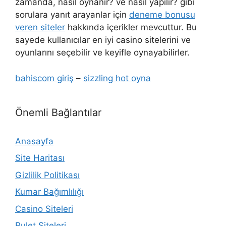
zamanda, nasıl oynanır? ve nasıl yapılır? gibi
sorulara yanıt arayanlar için
deneme bonusu
veren siteler
hakkında içerikler mevcuttur. Bu
sayede kullanıcılar en iyi casino sitelerini ve
oyunlarını seçebilir ve keyifle oynayabilirler.
bahiscom giriş
–
sizzling hot oyna
Önemli Bağlantılar
Anasayfa
Site Haritası
Gizlilik Politikası
Kumar Bağımlılığı
Casino Siteleri
Rulet Siteleri