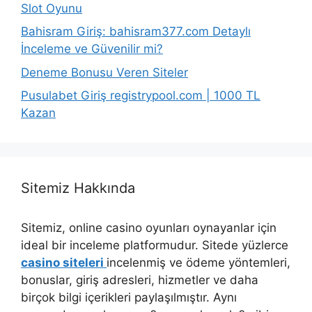
Slot Oyunu
Bahisram Giriş: bahisram377.com Detaylı
İnceleme ve Güvenilir mi?
Deneme Bonusu Veren Siteler
Pusulabet Giriş registrypool.com | 1000 TL
Kazan
Sitemiz Hakkında
Sitemiz, online casino oyunları oynayanlar için
ideal bir inceleme platformudur. Sitede yüzlerce
casino siteleri
incelenmiş ve ödeme yöntemleri,
bonuslar, giriş adresleri, hizmetler ve daha
birçok bilgi içerikleri paylaşılmıştır. Aynı