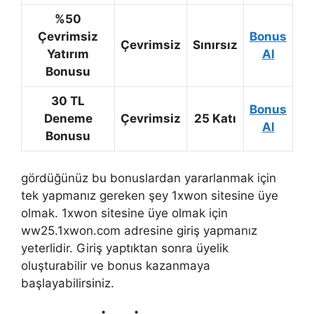
%50
Çevrimsiz
Bonus
Çevrimsiz
Sınırsız
Yatırım
Al
Bonusu
30 TL
Bonus
Deneme
Çevrimsiz
25 Katı
Al
Bonusu
gördüğünüz bu bonuslardan yararlanmak için
tek yapmanız gereken şey 1xwon sitesine üye
olmak. 1xwon sitesine üye olmak için
ww25.1xwon.com adresine giriş yapmanız
yeterlidir. Giriş yaptıktan sonra üyelik
oluşturabilir ve bonus kazanmaya
başlayabilirsiniz.