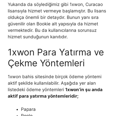
Yukarıda da söylediğimiz gibi 1xwon, Curacao
lisansıyla hizmet vermeye başlamıştır. Bu lisans
oldukça önemli bir detaydır. Bunun yanı sıra
güvenilir olan Bookie alt yapısıyla da hizmet
vermektedir. Bu da kullanıcılarına sorunsuz
hizmet sunduğunun kanıtıdır.
1xwon Para Yatırma ve
Çekme Yöntemleri
1xwon bahis sitesinde birçok ödeme yöntemi
aktif şekilde kullanılabilir. Aşağıda yer alan
listedeki ödeme yöntemleri
1xwon’in şu anda
aktif para yatırma yöntemleridir;
Papara
Peple