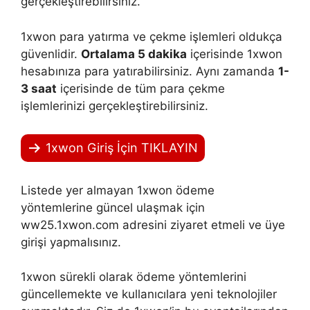
gerçekleştirebilirsiniz.
1xwon para yatırma ve çekme işlemleri oldukça
güvenlidir.
Ortalama 5 dakika
içerisinde 1xwon
hesabınıza para yatırabilirsiniz. Aynı zamanda
1-
3 saat
içerisinde de tüm para çekme
işlemlerinizi gerçekleştirebilirsiniz.
1xwon Giriş İçin TIKLAYIN
Listede yer almayan 1xwon ödeme
yöntemlerine güncel ulaşmak için
ww25.1xwon.com adresini ziyaret etmeli ve üye
girişi yapmalısınız.
1xwon sürekli olarak ödeme yöntemlerini
güncellemekte ve kullanıcılara yeni teknolojiler