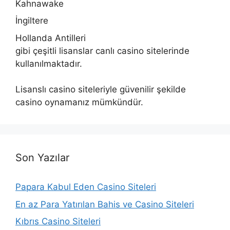
Kahnawake
İngiltere
Hollanda Antilleri
gibi çeşitli lisanslar canlı casino sitelerinde
kullanılmaktadır.
Lisanslı casino siteleriyle güvenilir şekilde
casino oynamanız mümkündür.
Son Yazılar
Papara Kabul Eden Casino Siteleri
En az Para Yatırılan Bahis ve Casino Siteleri
Kıbrıs Casino Siteleri